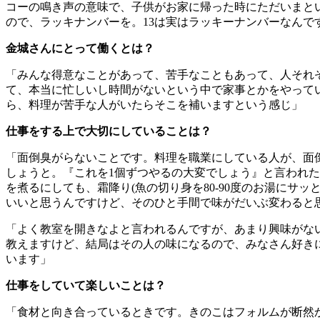
コーの鳴き声の意味で、子供がお家に帰った時にただいまと
ので、ラッキナンバーを。
13
は実はラッキーナンバーなんで
金城さんにとって働くとは？
「みんな得意なことがあって、苦手なこともあって、人それ
て、本当に忙しいし時間がないという中で家事とかをやって
ら、料理が苦手な人がいたらそこを補いますという感じ」
仕事をする上で大切にしていることは？
「面倒臭がらないことです。料理を職業にしている人が、面
しょうと。『これを
1
個ずつやるの大変でしょう』と言われた
を煮るにしても、霜降り
(
魚の切り身を
80-90
度のお湯にサッ
いいと思うんですけど、そのひと手間で味がだいぶ変わると
「よく教室を開きなよと言われるんですが、あまり興味がな
教えますけど、結局はその人の味になるので、みなさん好き
います」
仕事をしていて楽しいことは？
「食材と向き合っているときです。きのこはフォルムが断然