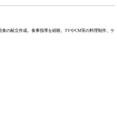
給食の献立作成。食事指導を経験。
TV
や
CM
等の料理制作、ケ