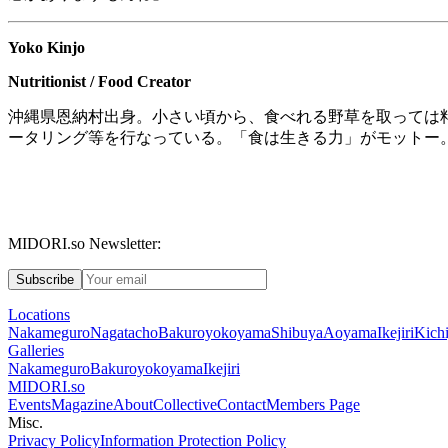
Yoko Kinjo
Nutritionist / Food Creator
沖縄県恩納村出身。小さい頃から、食べれる野草を取っては
ータリング等を行なっている。「食は生きる力」がモットー
MIDORI.so Newsletter:
Subscribe
Locations
Nakameguro
Nagatacho
Bakuroyokoyama
Shibuya
Aoyama
Ikejiri
Kichi
Galleries
Nakameguro
Bakuroyokoyama
Ikejiri
MIDORI.so
Events
Magazine
About
Collective
Contact
Members Page
Misc.
Privacy Policy
Information Protection Policy