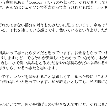
いう意味もある『
Coucou
』というのを知って、それが音として
す。みんなはジェイソンで不吉だって言うけれども
(
笑
)
、ラッ
ぞれのできない部分を補うものみたいに思っています。今もそ
いる。それを補っている感じです。働いているというより、た
倒臭いって思ったらダメだと思っています。お金をもらってい
りしますけど、でもそれが美味しいとわかっていながら、私が
と通し、水で洗い臭みをとる方法
)
をやれば臭みがだいぶ取れる
思うなら、やるべきだと思います」
いです。レシピを聞かれることは嬉しくて、食べた後に『これ
に作ればいいと思っています。私が教えたとしても、私の味に
かわいいです。何かを揚げるのが好きなんですけど、それは音