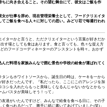
持ちに向き合えること。その望む舞台にて、彼女はご飯を作
彼女が仕事を辞め、現在管理栄養士として、フードクリエイタ
してご飯を食べる人々に対しての思い。みどり荘で毎週行われ
エイターかと言うと、ただクリエイターという言葉が好きだか
み出す場としても食はあります。食と言っても、色々な捉え方
などのフードコーディネーターのアシスタントを時々。おかず
込んだ料理を家族みんなで囲む景色や学校の給食が運ばれてく
ラタンもホワイトソースから。誕生日の時は、ケーキを一から
が好きだったんです。『私だったら、ここにこのアレンジを加
ロコシを入れたらもっと美味しくなるんじゃないかなとかもっ
ームパスタが美味しそう！って」
の友達がいたんですけど、みんなで給食を食べる日に、その子
しく食べれるだって、勝手に紙に書いてあげていました
(
笑
)
」