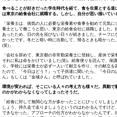
食べることが好きだった学生時代を経て、食を生業とする道
は東京の給食会社に就職する。しかし、自分が思い描いてい
「栄養士は、病気の人に必要な栄養素や食事を勧めて元気に
養士として働こうと思い、東京の給食会社に就職しました。
あったため、日の光を浴びない日々が続きました。チーフに
かったです。冬だと暗い時に出勤して、帰るときも暗かった
(
笑
)
」
「会社を辞めて、東京都の非常勤栄養士に登録し、産休で栄
それに私は命をかけていました
(
笑
)
。給食便りを読んで、保
り。学校には栄養士が必ず一人いて献立を作り、その献立を
たので、『今日はどう？』って子供達に聞いたら、『今日の
ん』もしくは『金城さん』と呼ばれていました」
環境が変われば、そこにいる人々の考え方も様々だ。異動で
のかがわからなくなってしまったそうだ。
「給食に対して無関心な方が多かったことにびっくりしまし
しょう、持久走で走りましょうというのはわかるんですけど
できなかった。アプローチの仕方がわからなかったんです。