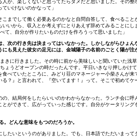
る人が、楽しくないと思ってたらダメだと思いました。その整
っていけないのかなって」
そこまでして働く必要あるのかなと自問自答して、食べること
もいいから、収入とか考えずにとりあえず辞めてみることにし
べて、自分が作りたいものだけを作ろうって思いました」
は、次の行き先は決まってはいなかった。しかしながらひょん
うにも見えた彼女の足元には、金城陽子の名前のごとく陽が注
まきに行きました。その時に前から美味しいと聞いていた浅草
ちょうどオープンの時だったんです。平日いきなり押しかけて
を食べていたところに、みどり荘のマネージャー小柴さんが来
いる？』と言われて、『空いてます！』って。そこで初めてケ
のの、結局何をしたらいいのかわからなかった。ランチ会に呼
ことができて、広がっていった感じです。自分がケータリング
る。どんな意味をもつのだろうか。
にしたいというのがありました。でも、日本語でただいまって