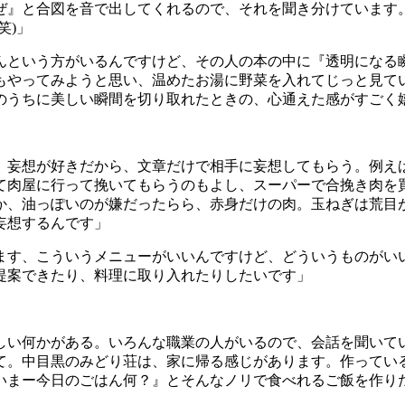
ぜ』と合図を音で出してくれるので、それを聞き分けています
笑
)
」
んという方がいるんですけど、その人の本の中に『透明になる
もやってみようと思い、温めたお湯に野菜を入れてじっと見て
のうちに美しい瞬間を切り取れたときの、心通えた感がすごく
。妄想が好きだから、文章だけで相手に妄想してもらう。例え
て肉屋に行って挽いてもらうのもよし、スーパーで合挽き肉を
か、油っぽいのが嫌だったらら、赤身だけの肉。玉ねぎは荒目
妄想するんです」
ます、こういうメニューがいいんですけど、どういうものがい
提案できたり、料理に取り入れたりしたいです」
しい何かがある。いろんな職業の人がいるので、会話を聞いて
て。中目黒のみどり荘は、家に帰る感じがあります。作ってい
いまー今日のごはん何？』とそんなノリで食べれるご飯を作り