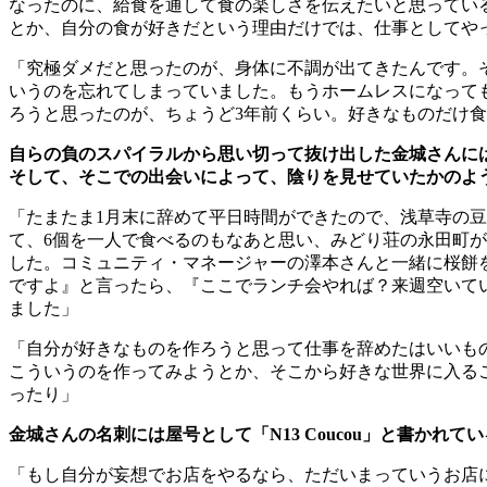
なったのに、給食を通して食の楽しさを伝えたいと思ってい
とか、自分の食が好きだという理由だけでは、仕事としてや
「究極ダメだと思ったのが、身体に不調が出てきたんです。
いうのを忘れてしまっていました。もうホームレスになって
ろうと思ったのが、ちょうど
3
年前くらい。好きなものだけ食
自らの負のスパイラルから思い切って抜け出した金城さんに
そして、そこでの出会いによって、陰りを見せていたかのよ
「たまたま
1
月末に辞めて平日時間ができたので、浅草寺の豆
て、
6
個を一人で食べるのもなあと思い、みどり荘の永田町が
した。コミュニティ・マネージャーの澤本さんと一緒に桜餅
ですよ』と言ったら、『ここでランチ会やれば？来週空いて
ました」
「自分が好きなものを作ろうと思って仕事を辞めたはいいも
こういうのを作ってみようとか、そこから好きな世界に入る
ったり」
金城さんの名刺には屋号として「
N13 Coucou
」と書かれてい
「もし自分が妄想でお店をやるなら、ただいまっていうお店