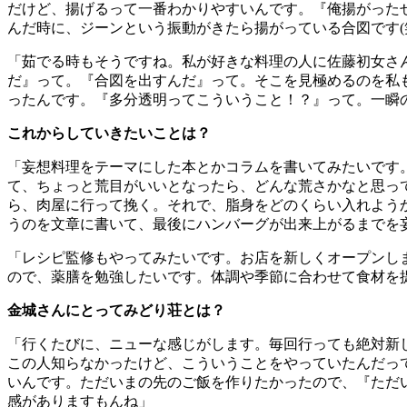
だけど、揚げるって一番わかりやすいんです。『俺揚がった
んだ時に、ジーンという振動がきたら揚がっている合図です
(
「茹でる時もそうですね。私が好きな料理の人に佐藤初女さ
だ』って。『合図を出すんだ』って。そこを見極めるのを私
ったんです。『多分透明ってこういうこと！？』って。一瞬
これからしていきたいことは？
「妄想料理をテーマにした本とかコラムを書いてみたいです
て、ちょっと荒目がいいとなったら、どんな荒さかなと思っ
ら、肉屋に行って挽く。それで、脂身をどのくらい入れよう
うのを文章に書いて、最後にハンバーグが出来上がるまでを
「レシピ監修もやってみたいです。お店を新しくオープンし
ので、薬膳を勉強したいです。体調や季節に合わせて食材を
金城さんにとってみどり荘とは？
「行くたびに、ニューな感じがします。毎回行っても絶対新
この人知らなかったけど、こういうことをやっていたんだっ
いんです。ただいまの先のご飯を作りたかったので、『ただ
感がありますもんね」