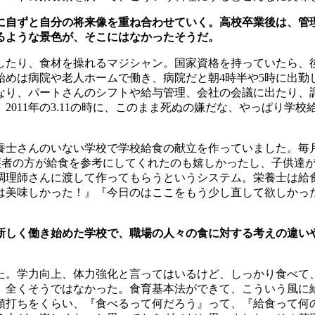
に自ずと自分の将来像を重ね合わせていく。高校卒業後は、管
るような景色が、そこにはなかったそうだ。
したり、食材を操れるマジシャン。国家資格を持っていたら、
始めは病院や老人ホームで働き、病院だと朝
4
時半や
5
時に出勤
なり、パートさんのシフトや給与管理、会社の会議に出たり、
。
2011
年の
3.11
の時に、このまま死ぬの嫌だな、やっぱり学校
養士さんのいない学校で学校給食の献立を作っていました。毎
護者の方が給食を参考にしてくれたのも嬉しかったし、子供達
調理師さんに渡して作ってもらうというシステム。栄養士は給
は美味しかった！』『今日のはここをもう少し直して欲しかっ
新しく働き始めた学校で、職場の人々の食に対する考えの違い
た。学力向上、体力強化と言ってはいるけど、しっかり食べて
、全くそうではなかった。食育基本法ができて、こういう風に
頭打ちをくらい、『食べるって何だろう』って、『給食って何