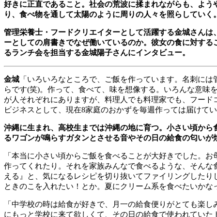
好きに正直であること。社会の荒波に揉まれながらも、よう
り、食べ物を通して太陽のように周りの人々を照らしていく
管理栄養士・フードクリエイターとして活躍する金城さんは
ーとしての肩書きでなぜ働いているのか。彼女の食に対する
るランチ会を担当する金城陽子さんにインタビュー。
金城
「いろいろなところで、ご飯を作っています。名刺には
らです
(
笑
)
。作って、食べて、味を想像する。いろんな意味
が人それぞれにありますが、料理人でも料理家でも、フード
ビジネスとして、現在
8
家庭のおかずを毎週作っては届けてい
沖縄に生まれ、高校生までは沖縄の地に育つ。小さい頃から
るワゴンが鳴らすガタンとさせる音やその日の給食の匂いが
「本当に小さい頃からご飯を食べることが大好きでした。お
作ってくれたり。それを家族みんなで食べるような、そんな
える』と、気になるレシピを切り抜いてファイリングしたり
ときのこを入れたい！とか。夏にクリーム系を食べたいかな
「中学校の時は給食が好きで、月一の給食便りがとても楽し
にもっと学校に来て欲しくて、その日の給食で使われていた