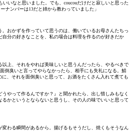
もいいなと思いました。でも、
coucou
だけだと寂しいと思った
キーナンバーは
13
だと姉から教わっていました」
う。おかずを作っていて思うのは、働いているお母さんたちっ
だ自分の好きなことを、私の場合は料理を作るのが好きだか
る以上、それをやれば美味しいと思うんだったら、やるべきで
面倒臭いと言ってやらなかったら、相手にも失礼になる。鯖
のに、それを面倒臭いと思って、お酒をたくさん入れて煮ても
どうやって作るんですか？』と聞かれたら、出し惜しみもなく
なるかというとならないと思うし、その人の味でいいと思って
が変わる瞬間があるから。揚げるもそうだし、焼くもそうなん