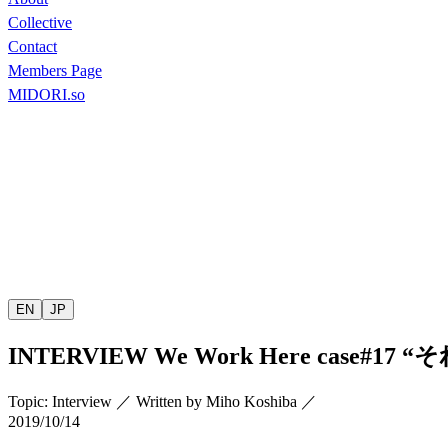
Collective
Contact
Members Page
MIDORI.so
EN
JP
INTERVIEW
We Work Here case#17 “
そ
Topic
:
Interview
／
Written by
Miho Koshiba
／
2019/10/14