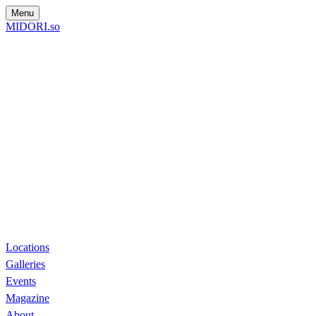
Menu
MIDORI.so
Locations
Galleries
Events
Magazine
About