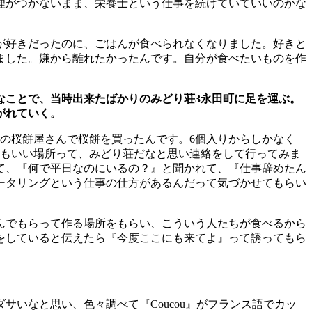
理がつかないまま、栄養士という仕事を続けていていいのかな
が好きだったのに、ごはんが食べられなくなりました。好きと
ました。嫌から離れたかったんです。自分が食べたいものを作
なことで、当時出来たばかりのみどり荘
3
永田町に足を運ぶ。
がれていく。
の桜餅屋さんで桜餅を買ったんです。
6
個入りからしかなく
もいい場所って、みどり荘だなと思い連絡をして行ってみま
て、『何で平日なのにいるの？』と聞かれて、『仕事辞めたん
ータリングという仕事の仕方があるんだって気づかせてもらい
んでもらって作る場所をもらい、こういう人たちが食べるから
をしていると伝えたら『今度ここにも来てよ』って誘ってもら
ダサいなと思い、色々調べて『
Coucou
』がフランス語でカッ