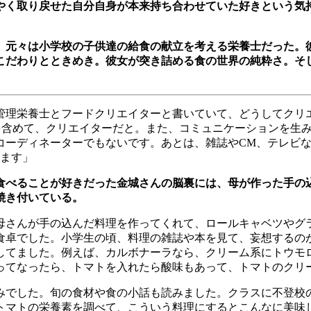
やく取り戻せた自分自身が本来持ち合わせていた好きという気
。
、元々は小学校の子供達の給食の献立を考える栄養士だった。
こだわりとときめき。彼女が突き詰める食の世界の純粋さ。そ
管理栄養士とフードクリエイターと書いていて、どうしてクリ
を含めて、クリエイターだと。また、コミュニケーションを生
コーディネーターでもないです。あとは、雑誌や
CM
、テレビ
ます」
食べることが好きだった金城さんの脳裏には、母が作った手の
焼き付いている。
母さんが手の込んだ料理を作ってくれて、ロールキャベツやグ
食卓でした。小学生の頃、料理の雑誌や本を見て、妄想するの
してました。例えば、カルボナーラなら、クリーム系にトウモ
ってなったら、トマトを入れたら酸味もあって、トマトのクリ
みでした。旬の食材や食の小話も読みました。クラスに不登校
トマトの栄養素を調べて、こういう料理にするとこんなに美味