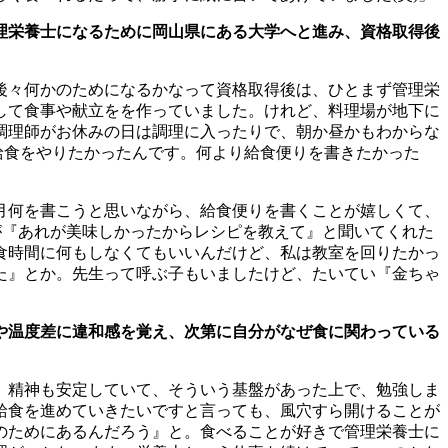
理栄養士になるために岡山県にある大学へと進み、資格取得後
後々何かのためになるかなって資格取得後は、ひとまず管理栄
して食事や献立をを作っていました。けれど、料理場が地下に
調理師がお休みの日は調理に入ったりで、朝か昼かもわからな
給食をやりたかったんです。何より給食便りを書きたかった
月何を書こうと思いながら、給食便りを書くことが嬉しくて、
が『あれが美味しかったからレシピを教えて』と聞いてくれた
食時間に何もしなくてもいいんだけど、私は教室を回りたかっ
た』とか。先生って呼ぶ子もいましたけど、たいてい『金ちゃ
や温度差に違和感を覚え、次第に自分がなぜ食に関わっている
、精神も安定していて、そういう基盤があった上で、勉強しま
給食を進めていきたいですと言っても、風穴すら開けることが
のためにあるんだろう』と。食べることが好きで管理栄養士に