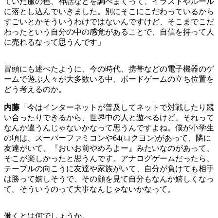
ていた服の色、神話などを調べまくって、イラストやルール
に落とし込んでいきました。別にそこにこだわっているから
すごいとかそういうわけではないんですけど、そこまでこだ
わったという自分の中の感覚があることで、自信を持って人
に売れるなって思うんです」
冒頭にも述べたように、今の時代、携帯などの電子機器のゲ
ームで遊ぶ人々が大多数いる中、ボードゲームの立ち位置を
どう考えるのか。
内藤
「今はインターネットが普及してネットで対戦したり競
い合ったりできるから、世界中の人と遊べるけど、それって
なんか違うんじゃないかなって思うんですよね。僕が小学生
の頃は、スーパーファミコンや
64(
ロクヨン
)
があって、隣に
友達がいて、『おいお前やめろよー』みたいなのがあって、
そこが楽しかったと思うんです。アナログゲームだったら、
テーブルの向こうに友達や家族がいて、自分が負けても相手
は勝って嬉しそうで、その顔を見て自分もなんか嬉しくなっ
て。そういうのって大事なんじゃないかなって。
働くとは何でしょうか。