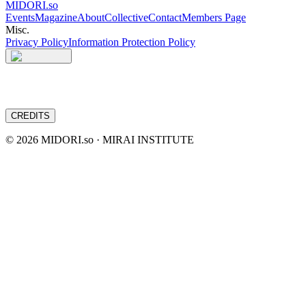
MIDORI.so
Events
Magazine
About
Collective
Contact
Members Page
Misc.
Privacy Policy
Information Protection Policy
CREDITS
©
2026
MIDORI.so · MIRAI INSTITUTE