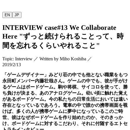
EN
JP
INTERVIEW
case#13 We Collaborate
Here "
ずっと続けられることって、時
間を忘れるくらいやれること
"
Topic
:
Interview
／
Written by
Miho Koshiba
／
2019/2/13
「ゲームデザイナー」みどり荘の中でも他とない職業をもつ
永田町メンバー内藤壮哉さん。ゲームの中でも、彼が手がけ
るゲームはボードゲーム。駒や将棋、サイコロを使って、勝
ち負けが決まる、あのアナログゲーム。幼い頃に触れた覚え
があるボードゲーム。今の私たちの日常生活においては遠い
存在となっているであろう。電車の中で誰かの携帯画面を覗
けば、多くの人が携帯ゲームに夢中になっているこのご時
世、彼はなぜボードゲームを作り始めたのか、そのきっか
け、ボードゲームに対するこだわり、それに付随するエトセ
トラをインタビュー。