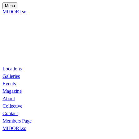
Menu
MIDORI.so
Locations
Galleries
Events
Magazine
About
Collective
Contact
Members Page
MIDORI.so