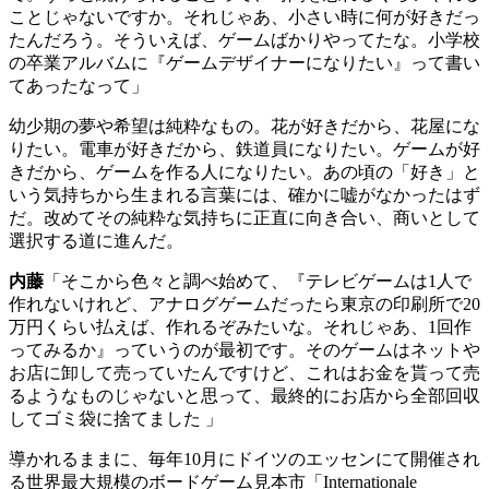
ことじゃないですか。それじゃあ、小さい時に何が好きだっ
たんだろう。そういえば、ゲームばかりやってたな。小学校
の卒業アルバムに『ゲームデザイナーになりたい』って書い
てあったなって」
幼少期の夢や希望は純粋なもの。花が好きだから、花屋にな
りたい。電車が好きだから、鉄道員になりたい。ゲームが好
きだから、ゲームを作る人になりたい。あの頃の「好き」と
いう気持ちから生まれる言葉には、確かに嘘がなかったはず
だ。改めてその純粋な気持ちに正直に向き合い、商いとして
選択する道に進んだ。
内藤
「そこから色々と調べ始めて、『テレビゲームは
1
人で
作れないけれど、アナログゲームだったら東京の印刷所で
20
万円くらい払えば、作れるぞみたいな。それじゃあ、
1
回作
ってみるか』っていうのが最初です。そのゲームはネットや
お店に卸して売っていたんですけど、これはお金を貰って売
るようなものじゃないと思って、最終的にお店から全部回収
してゴミ袋に捨てました
」
導かれるままに、毎年
10
月にドイツのエッセンにて開催され
る世界最大規模のボードゲーム見本市「
Internationale