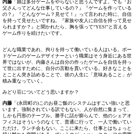
内藤
「娘は多分ゲームをやらないと思うんですよ。でも『お
父さんってどんな仕事しているの？』『ゲームを作っている
の？』『どんなゲーム？見せて！』って言われた時に、自信
を持って見せたいですね。『家族や友人に自信を持って見せ
られますか？』と聞かれたら、胸を張って
“YES!”
と言える
ゲーム作りを続けたいです。
どんな職業であれ、拘りを持って働いている人はいる。ボー
ドゲームのゲームデザイナーという職業はそう身近にある世
界ではないが、内藤さんは自分の作ったゲームを自信を持っ
て世に出すために、自分の言動を貫いている。好きなことを
とことん突き詰めることで、彼の人生に「意味あること」が
積み重なっていく。
みどり荘についてどう思いますか？
内藤
「
(
永田町の
)
このお昼ご飯のシステムはすごい強いと思
います。強制されている訳でもない、人が自然に集まって、
しかも円形のテーブル。勝手に話が膨らんで、他のシェアオ
フィスはそういうのなくて、普通に行って、一人で働いてい
ただけ。ランチ会もない。ここに来たら、仕事とはちょっと