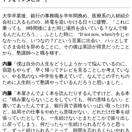
大学卒業後、銀行の事務職を半年間務め、医療系の人材紹介
会社に入るものの、終電を追いかける日々に疲弊。「これに
乗っても、
8
時間後にまた同じ場所を歩いている？なんで帰
るんだんだろう」。ふとした時に、
“If not now, when?(
今じゃ
なかったら、いつなの？
)”
という言葉に出会い、ハッとしす
ぐさま会社を辞めることに。その後は英語が得意だったこと
から、塾講師へと職を移す。
内藤
「僕は自分の人生をどうしようかって悩んでいるのに、
宿題もやらず、早く帰ってテレビを見ることしか考えていな
い、やる気のない中学生を教えていて、なんでこの子たちの
ために人生削って塾講やっているんだろうと思いました」
内藤
「本屋さんでよく本を読んだりするんですけど、ある本
に『積み重ならないことをしていても、何の意味もない』と
書いてあったんですよ。銀行員で資格をいっぱい取ったけれ
ど、結局その仕事をやめたら意味がない。どれだけ仕事を頑
張っていたとしても、一生続けないとまたどこかで振り出し
に戻ってしまう。何だったら一生続けられるだろうと思っ
て。ずっと続けられることって、時間を忘れるくらいやれる