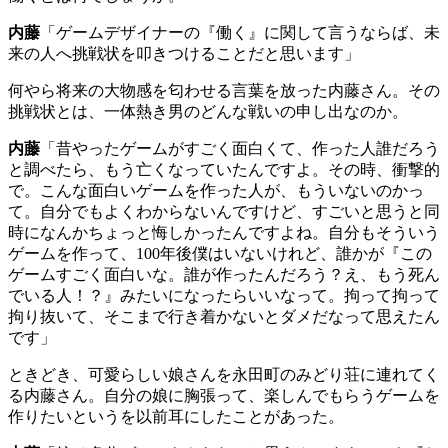
内藤
「ゲームデザイナーの『働く』に関して言うならば、未
来の人へ挑戦状を叩きつけることだと思います」
何やら将来の大物感を匂わせる言葉を放った内藤さん。その
挑戦状とは、一体熱き男のどんな戦いの申し出なのか。
内藤
「昔やったゲームがすごく面白くて、作った人誰だろう
と調べたら、もう亡くなっていたんですよ。その時、衝撃的
で。こんな面白いゲームを作った人が、もういないのかっ
て。自分でもよくわからないんですけど、すごいと思うと同
時になんかちょっと悔しかったんですよね。自分もそういう
ゲームを作って、
100
年後僕はいないけれど、誰かが『この
ゲームすごく面白いな。誰が作ったんだろう？え、もう死ん
でいる人！？』みたいになったらいいなって。拘って拘って
拘り抜いて、そこまで行き着かないとダメだなって思えたん
です」
ときどき、可愛らしい娘さんを永田町のみどり荘に連れてく
る内藤さん。自分の娘に胸張って、楽しんでもらうゲームを
作りたいというを以前耳にしたことがあった。