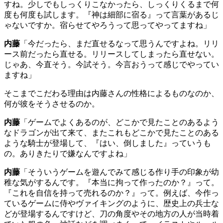
すね。少しでもしっくりこなかったら、しっくりくるまで何
度も何度も試します。『神は細部に宿る』って言葉があるじ
ゃないですか。宿らせてやろうって思ってやってますね」
内藤
「今だったら、まだ直せるなって思うんですよね。リリ
ース前だったら直せる。リリースしてしまったら直せない。
じゃあ、今直そう。今試そう。今言おうって感じでやってい
ますね」
そこまでこだわる理由は内藤さんの性格によるものなのか、
何が彼をそうさせるのか。
内藤
「ゲームでよくあるのが、どこかで見たことのあるよう
なドラゴンが出て来て、またこれもどこかで見たことのある
ような騎士が登場して、『はい、倒しました』っていうも
の。ありきたりで嫌なんですよね」
内藤
「そういうゲームを遊んでみて感じる作り手の印象が幼
稚な気がするんです。『本当に拘って作ったのか？』って。
『これを自信を持って売れるのか？』って。例えば、今作っ
ているゲームに侍やヴァイキングのように、歴史上の兵士な
どが登場するんですけど、刀の角度やその地方の人が当時着