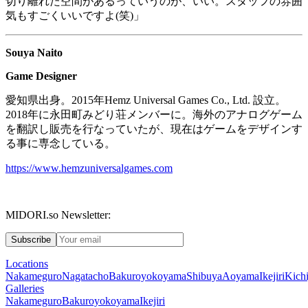
切り離れた空間があるっていうのが、いい。スタッフの雰囲
気もすごくいいですよ
(
笑
)
」
Souya Naito
Game Designer
愛知県出身。
2015
年
Hemz Universal Games Co., Ltd.
設立。
2018
年に永田町みどり荘メンバーに。海外のアナログゲーム
を翻訳し販売を行なっていたが、現在はゲームをデザインす
る事に専念している。
https://www.hemzuniversalgames.com
MIDORI.so Newsletter:
Subscribe
Locations
Nakameguro
Nagatacho
Bakuroyokoyama
Shibuya
Aoyama
Ikejiri
Kichi
Galleries
Nakameguro
Bakuroyokoyama
Ikejiri