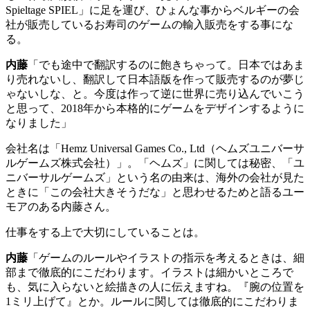
Spieltage SPIEL
」に足を運び、ひょんな事からベルギーの会
社が販売しているお寿司のゲームの輸入販売をする事にな
る。
内藤
「でも途中で翻訳するのに飽きちゃって。日本ではあま
り売れないし、翻訳して日本語版を作って販売するのが夢じ
ゃないしな、と。今度は作って逆に世界に売り込んでいこう
と思って、
2018
年から本格的にゲームをデザインするように
なりました」
会社名は「
Hemz Universal Games Co., Ltd
（ヘムズユニバーサ
ルゲームズ株式会社）」。「ヘムズ」に関しては秘密、「ユ
ニバーサルゲームズ」という名の由来は、海外の会社が見た
ときに「この会社大きそうだな」と思わせるためと語るユー
モアのある内藤さん。
仕事をする上で大切にしていることは。
内藤
「ゲームのルールやイラストの指示を考えるときは、細
部まで徹底的にこだわります。イラストは細かいところで
も、気に入らないと絵描きの人に伝えますね。『腕の位置を
1
ミリ上げて』とか。ルールに関しては徹底的にこだわりま