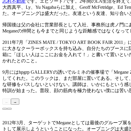
志村不動産
です。エピソード
7
です。
2
年間の
LA
生活を終えて
大西真平、
Ly
、
Yu Nagaba
らに加え、
Geoff McFetridge
、
Ed Tem
た。オープニングは盛大だった。友達という友達、知り合い
帰国後は父の会社に営業部長として入社、事務所は虎ノ門に
Megane
の仲間とも今までと同じような距離感ではなくなって
2011
年
7
月「
ZINES MATE / TOKYO ART BOOK FAIR 2011
」
に大きなクーラーボックスを持ち込み、自分たちのブースに
箱に「ほしい人はここにお金を入れて！」と書いて置いとい
かれたとのこと。
9
月には
hpgrp GALLERY
の誘いでルミネの催事場で「
Megane 
してくれた。このラックは、まだ部屋に置いてある。そして
な研修をパスしないといけない。講師は、いかにもという感
特訓が始まった。普段、顔の筋肉を極力使わない僕には苦い
←
→
2012
年
3
月、ターゲットで
Megane
としては最後のグループ展
トして展示しようということになった。オープニングは大盛