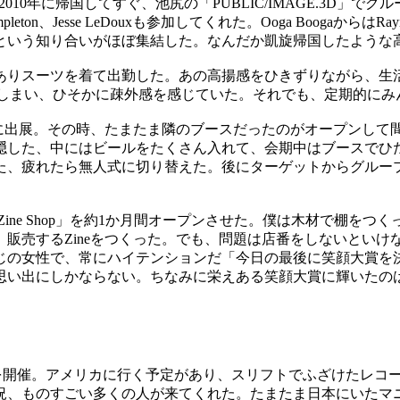
2010
年に帰国してすぐ、池尻の「
PUBLIC/IMAGE.3D
」でグル
pleton
、
Jesse LeDoux
も参加してくれた。
Ooga Booga
からは
Ray
という知り合いがほぼ集結した。なんだか凱旋帰国したような
ありスーツを着て出勤した。あの高揚感をひきずりながら、生
しまい、ひそかに疎外感を感じていた。それでも、定期的にみ
に出展。その時、たまたま隣のブースだったのがオープンして
隠した、中にはビールをたくさん入れて、会期中はブースでひ
た、疲れたら無人式に切り替えた。後にターゲットからグルー
Zine Shop
」を約
1
か月間オープンさせた。僕は木材で棚をつく
、販売する
Zine
をつくった。でも、問題は店番をしないといけ
じの女性で、常にハイテンションだ「今日の最後に笑顔大賞を
思い出にしかならない。ちなみに栄えある笑顔大賞に輝いたの
を開催。アメリカに行く予定があり、スリフトでふざけたレコ
況、ものすごい多くの人が来てくれた。たまたま日本にいたマ