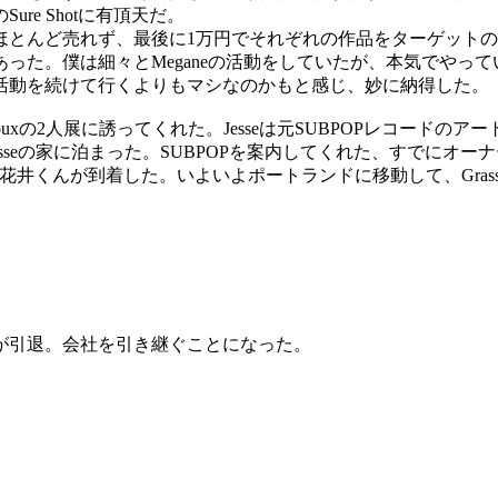
の
Sure Shot
に有頂天だ。
ほとんど売れず、最後に
1
万円でそれぞれの作品をターゲットの
あった。僕は細々と
Megane
の活動をしていたが、本気でやって
活動を続けて行くよりもマシなのかもと感じ、妙に納得した。
oux
の
2
人展に誘ってくれた。
Jesse
は元
SUBPOP
レコードのアー
sse
の家に泊まった。
SUBPOP
を案内してくれた、すでにオーナ
花井くんが到着した。いよいよポートランドに移動して、
Gras
が引退。会社を引き継ぐことになった。