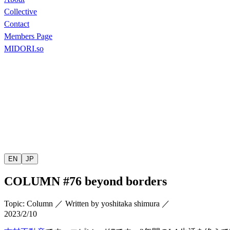
Collective
Contact
Members Page
MIDORI.so
EN
JP
COLUMN
#76 beyond borders
Topic
:
Column
／
Written by
yoshitaka shimura
／
2023/2/10