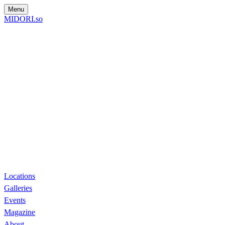
Menu
MIDORI.so
Locations
Galleries
Events
Magazine
About