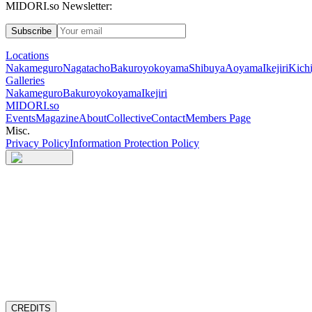
MIDORI.so Newsletter:
Subscribe
Locations
Nakameguro
Nagatacho
Bakuroyokoyama
Shibuya
Aoyama
Ikejiri
Kichi
Galleries
Nakameguro
Bakuroyokoyama
Ikejiri
MIDORI.so
Events
Magazine
About
Collective
Contact
Members Page
Misc.
Privacy Policy
Information Protection Policy
CREDITS