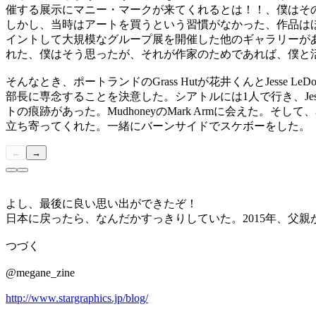
催する展示にマニー・マークが来てくれるとは！！、僕はそ
しかし、当時はアートを買うという習慣がなかった、作品は
イントして大規模なグループ展を開催した他のギャラリーが
れた、僕はそう思ったが、それが作家のためであれば、僕と
そんなとき、ポートランドの
Grass Hut
が花井くんと
Jesse LeD
部長に専念することを決意した。シアトルには
1
人で行き、
Je
トの痕跡があった。
Mudhoney
の
Mark Arm
に会えた。そして、
立ち寄ってくれた。一緒にバーンサイドでスケボーをした。
←
→
よし、最後に良い思い出ができたぞ！
日本に戻ったら、なんだかすっきりしていた。
2015
年、父親
つづく
@megane_zine
http://www.stargraphics.jp/blog/