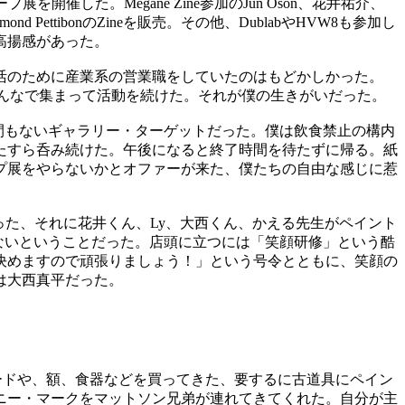
ープ展を開催した。
Megane Zine
参加の
Jun Oson
、花井祐介、
mond Pettibon
の
Zine
を販売。その他、
Dublab
や
HVW8
も参加し
高揚感があった。
活のために産業系の営業職をしていたのはもどかしかった。
んなで集まって活動を続けた。それが僕の生きがいだった。
間もないギャラリー・ターゲットだった。僕は飲食禁止の構内
たすら呑み続けた。午後になると終了時間を待たずに帰る。紙
プ展をやらないかとオファーが来た、僕たちの自由な感じに惹
った、それに花井くん、
Ly
、大西くん、かえる先生がペイント
ないということだった。店頭に立つには「笑顔研修」という酷
決めますので頑張りましょう！」という号令とともに、笑顔の
は大西真平だった。
ードや、額、食器などを買ってきた、要するに古道具にペイン
ニー・マークをマットソン兄弟が連れてきてくれた。自分が主