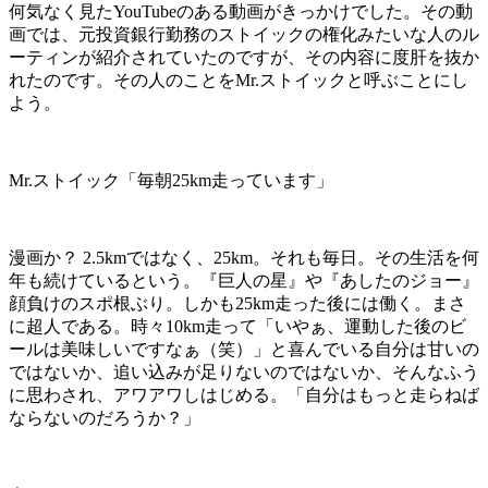
何気なく見た
YouTube
のある動画がきっかけでした。その動
画では、元投資銀行勤務のストイックの権化みたいな人のル
ーティンが紹介されていたのですが、その内容に度肝を抜か
れたのです。その人のことを
Mr.
ストイックと呼ぶことにし
よう。
Mr.
ストイック「毎朝
25km
走っています」
漫画か？
2.5km
ではなく、
25km
。それも毎日。その生活を何
年も続けているという。『巨人の星』や『あしたのジョー』
顔負けのスポ根ぶり。しかも
25km
走った後には働く。まさ
に超人である。時々
10km
走って「いやぁ、運動した後のビ
ールは美味しいですなぁ（笑）」と喜んでいる自分は甘いの
ではないか、追い込みが足りないのではないか、そんなふう
に思わされ、アワアワしはじめる。「自分はもっと走らねば
ならないのだろうか？」