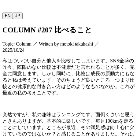
EN
JP
COLUMN
#207
比べること
Topic
:
Column
／
Written by
motoki takahashi
／
2025/10/24
私はついつい自分と他人を比較してしまいます。
SNS
全盛の
昨今、際限のない比較は不健康だと言われることが多く、完
全に同意します。しかし同時に、比較は成長の原動力にもな
ると私は考えています。そのちょうど良いところ、つまり比
較との健康的な付き合い方はどのようなものなのか。これが
最近の私の考えごとです。
突然ですが、私の趣味はランニングです。面倒くさいと思う
ときもありますが、基本的に楽しいです。毎月
100km
を走る
ことにしています。ところが最近、その満足感は向上心に欠
けているのではないか？と感じることがありました。それは