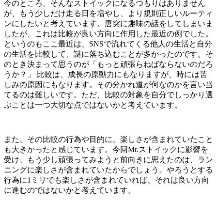
今のところ、そんなストイックになるつもりはありません
が、もう少しだけ走る日を増やし、より規則正しいルーティ
ンにしたいと考えています。唐突に趣味の話をしてしまいま
したが、これは比較が良い方向に作用した最近の例でした。
というのもここ最近は、
SNS
で流れてくる他人の生活と自分
の生活を比較して、謎に落ち込むことが多かったのです。そ
のとき決まって思うのが「もっと頑張らねばならないのだろ
うか？」
比較は、成長の原動力にもなりますが、時には苦
しみの原因にもなります。その分かれ道が何なのかを言い当
てるのは難しいです。ただ、比較の対象を自分でしっかり選
ぶことは一つ大切な点ではないかと考えています。
また、その比較の行為や目的に、楽しさが含まれていたこと
も大きかったと感じています。今回
Mr.
ストイックに影響を
受け、もう少し頑張ってみようと前向きに思えたのは、ラン
ニングに楽しさが含まれていたからでしょう。やろうとする
行為に
1
ミリでも楽しさが含まれていれば、それは良い方向
に進むのではないかと考えています。