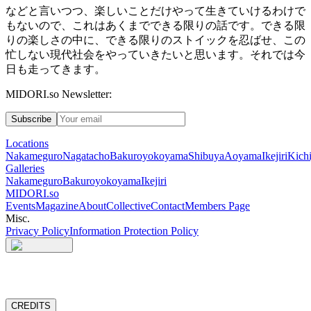
などと言いつつ、楽しいことだけやって生きていけるわけで
もないので、これはあくまでできる限りの話です。できる限
りの楽しさの中に、できる限りのストイックを忍ばせ、この
忙しない現代社会をやっていきたいと思います。それでは今
日も走ってきます。
MIDORI.so Newsletter:
Subscribe
Locations
Nakameguro
Nagatacho
Bakuroyokoyama
Shibuya
Aoyama
Ikejiri
Kichi
Galleries
Nakameguro
Bakuroyokoyama
Ikejiri
MIDORI.so
Events
Magazine
About
Collective
Contact
Members Page
Misc.
Privacy Policy
Information Protection Policy
CREDITS