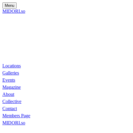
Menu
MIDORI.so
Locations
Galleries
Events
Magazine
About
Collective
Contact
Members Page
MIDORI.so