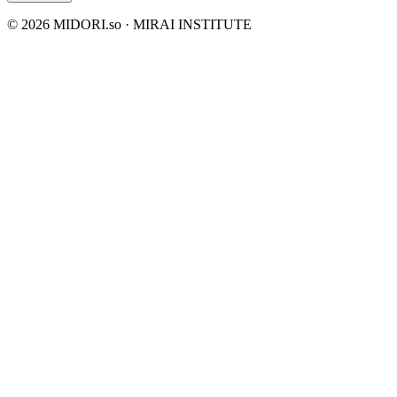
©
2026
MIDORI.so · MIRAI INSTITUTE