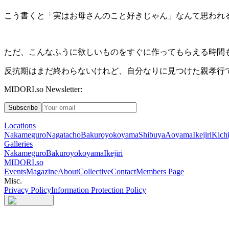
こう書くと「実はお母さんのこと好きじゃん」なんて思われ
ただ、こんなふうに欲しいものをすぐに作ってもらえる時間
反抗期はまだ終わらないけれど、自分なりに見つけた親孝行
MIDORI.so Newsletter:
Subscribe
Locations
Nakameguro
Nagatacho
Bakuroyokoyama
Shibuya
Aoyama
Ikejiri
Kichi
Galleries
Nakameguro
Bakuroyokoyama
Ikejiri
MIDORI.so
Events
Magazine
About
Collective
Contact
Members Page
Misc.
Privacy Policy
Information Protection Policy