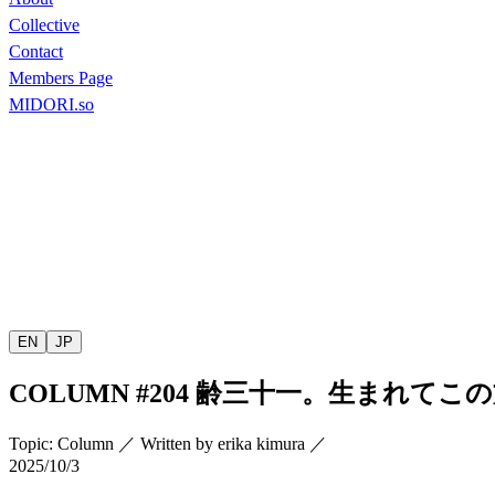
Collective
Contact
Members Page
MIDORI.so
EN
JP
COLUMN
#204
齢三十一。生まれてこの
Topic
:
Column
／
Written by
erika kimura
／
2025/10/3