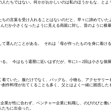
の人たちではない。何かがおかしいのは私のほうかもな、とよ
たちの言葉を受け入れることはないのだと、早々に諦めていた
なんだか小さくなったように見える両親に対し、昔のように横
して選んだことがある。
それは「母が作ったものを身に着け
いる。
今はもう還暦に近いはずだが、年に1～2回は小さな個
く着ていた。服だけでなく、バッグも、小物も、アクセサリー
い創作料理が出てくることも多く、父とはよく一緒に困惑した
大企業が性に合わず、ベンチャー企業に転職し、のびのびと働
人たちに出会った。