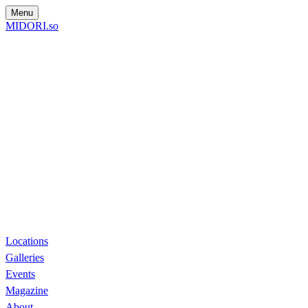
Menu
MIDORI.so
Locations
Galleries
Events
Magazine
About