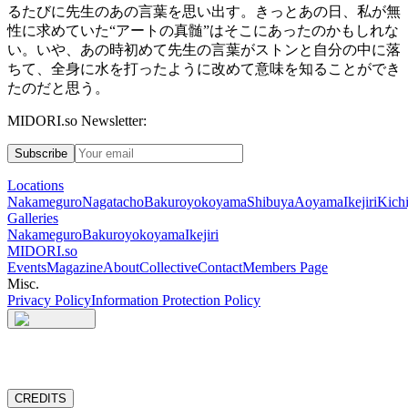
るたびに先生のあの言葉を思い出す。きっとあの日、私が無
性に求めていた
“
アートの真髄
”
はそこにあったのかもしれな
い。いや、あの時初めて先生の言葉がストンと自分の中に落
ちて、全身に水を打ったように改めて意味を知ることができ
たのだと思う。
MIDORI.so Newsletter:
Subscribe
Locations
Nakameguro
Nagatacho
Bakuroyokoyama
Shibuya
Aoyama
Ikejiri
Kichi
Galleries
Nakameguro
Bakuroyokoyama
Ikejiri
MIDORI.so
Events
Magazine
About
Collective
Contact
Members Page
Misc.
Privacy Policy
Information Protection Policy
CREDITS