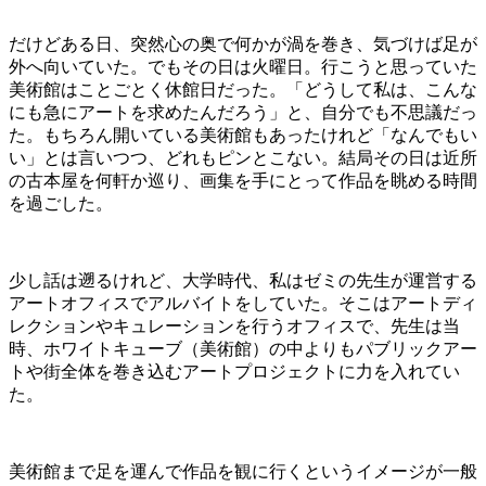
だけどある日、突然心の奥で何かが渦を巻き、気づけば足が
外へ向いていた。でもその日は火曜日。行こうと思っていた
美術館はことごとく休館日だった。「どうして私は、こんな
にも急にアートを求めたんだろう」と、自分でも不思議だっ
た。もちろん開いている美術館もあったけれど「なんでもい
い」とは言いつつ、どれもピンとこない。結局その日は近所
の古本屋を何軒か巡り、画集を手にとって作品を眺める時間
を過ごした。
少し話は遡るけれど、大学時代、私はゼミの先生が運営する
アートオフィスでアルバイトをしていた。そこはアートディ
レクションやキュレーションを行うオフィスで、先生は当
時、ホワイトキューブ（美術館）の中よりもパブリックアー
トや街全体を巻き込むアートプロジェクトに力を入れてい
た。
美術館まで足を運んで作品を観に行くというイメージが一般