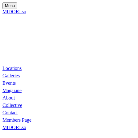
Menu
MIDORI.so
Locations
Galleries
Events
Magazine
About
Collective
Contact
Members Page
MIDORI.so