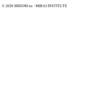
©
2026
MIDORI.so · MIRAI INSTITUTE