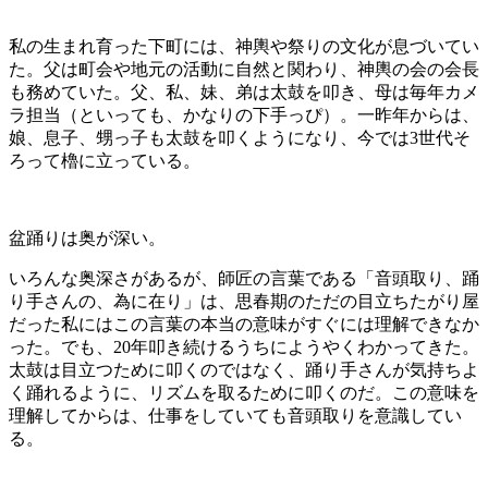
私の生まれ育った下町には、神輿や祭りの文化が息づいてい
た。父は町会や地元の活動に自然と関わり、神輿の会の会長
も務めていた。父、私、妹、弟は太鼓を叩き、母は毎年カメ
ラ担当（といっても、かなりの下手っぴ）。一昨年からは、
娘、息子、甥っ子も太鼓を叩くようになり、今では3世代そ
ろって櫓に立っている。
盆踊りは奥が深い。
いろんな奥深さがあるが、師匠の言葉である「音頭取り、踊
り手さんの、為に在り」は、思春期のただの目立ちたがり屋
だった私にはこの言葉の本当の意味がすぐには理解できなか
った。でも、
20
年叩き続けるうちにようやくわかってきた。
太鼓は目立つために叩くのではなく、踊り手さんが気持ちよ
く踊れるように、リズムを取るために叩くのだ。この意味を
理解してからは、仕事をしていても音頭取りを意識してい
る。