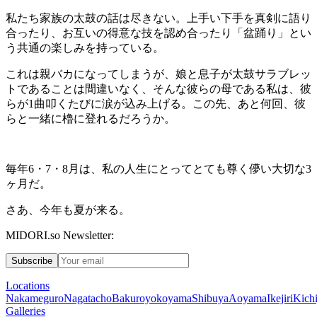
私たち家族の太鼓の話は尽きない。上手い下手を真剣に語り
合ったり、お互いの得意な技を認め合ったり「盆踊り」とい
う共通の楽しみを持っている。
これは親バカになってしまうが、娘と息子が太鼓サラブレッ
トであることは間違いなく、そんな彼らの母である私は、彼
らが
1
曲叩くたびに涙が込み上げる。この先、あと何回、彼
らと一緒に櫓に登れるだろうか。
毎年
6
・
7
・
8
月は、私の人生にとってとても尊く儚い大切な
3
ヶ月だ。
さあ、今年も夏が来る。
MIDORI.so Newsletter:
Subscribe
Locations
Nakameguro
Nagatacho
Bakuroyokoyama
Shibuya
Aoyama
Ikejiri
Kichi
Galleries