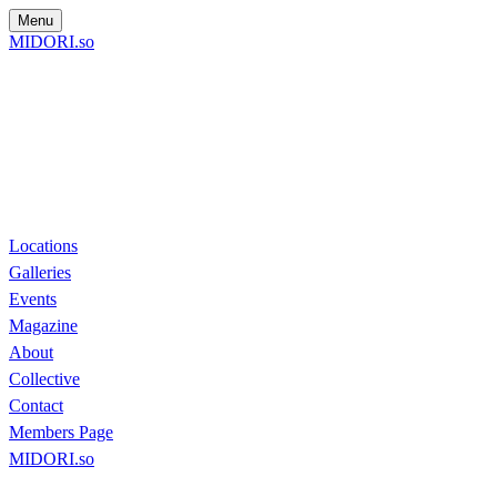
Menu
MIDORI.so
Locations
Galleries
Events
Magazine
About
Collective
Contact
Members Page
MIDORI.so