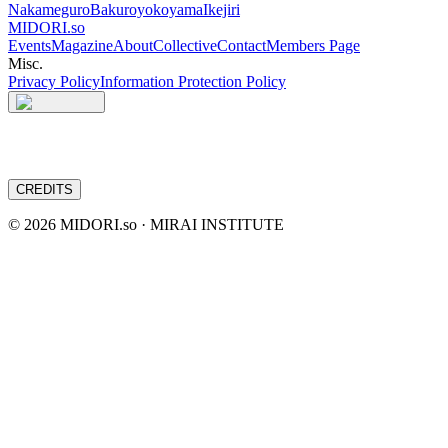
Nakameguro
Bakuroyokoyama
Ikejiri
MIDORI.so
Events
Magazine
About
Collective
Contact
Members Page
Misc.
Privacy Policy
Information Protection Policy
CREDITS
©
2026
MIDORI.so · MIRAI INSTITUTE