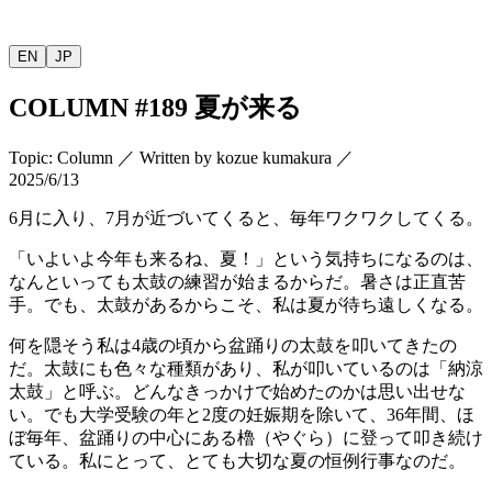
EN
JP
COLUMN
#189
夏が来る
Topic
:
Column
／
Written by
kozue kumakura
／
2025/6/13
6
月に入り、
7
月が近づいてくると、毎年ワクワクしてくる。
「いよいよ今年も来るね、夏！」という気持ちになるのは、
なんといっても太鼓の練習が始まるからだ。暑さは正直苦
手。でも、太鼓があるからこそ、私は夏が待ち遠しくなる。
何を隠そう私は4歳の頃から盆踊りの太鼓を叩いてきたの
だ。太鼓にも色々な種類があり、私が叩いているのは「納涼
太鼓」と呼ぶ。どんなきっかけで始めたのかは思い出せな
い。でも大学受験の年と
2
度の妊娠期を除いて、
36
年間、ほ
ぼ毎年、盆踊りの中心にある櫓（やぐら）に登って叩き続け
ている。私にとって、とても大切な夏の恒例行事なのだ。