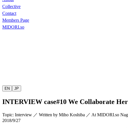
Collective
Contact
Members Page
MIDORI.so
EN
JP
INTERVIEW
case#10 We Collaborate Her
Topic
:
Interview
／
Written by
Miho Koshiba
／
At MIDORI.so
Nag
2018/9/27