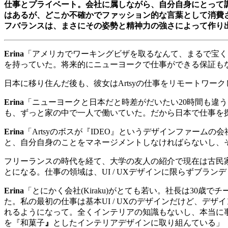
仕事とプライベート。会社に属しながら、自分自身にとって
はあるが、どこか不確かでファッション的な言葉として消費
フバランスは、まさにその姿勢と精神力の強さによって作り
Erina
「アメリカでワーキングビザを取るなんて、まるで宝く
を持っていた。将来的にニューヨークで仕事ができる保証も
日本に移り住んだ後も、彼女は
Artsy
の仕事をリモートワーク
Erina
「ニューヨークと日本だと時差がだいたい
20
時間も違う
も、ずっと家の中で一人で働いていた。だから日本で仕事を
Erina
「
Artsy
のボスが『
IDEO
』というデザインファームの会
と、自分自身のことをマネージメントしなければらないし、
フリーランスの時代を経て、大学の友人の紹介で現在は古民
とになる。仕事の領域は、
UI / UX
デザインに限らずブランデ
Erina
「とにかく会社
(Kiraku)
がとても若い。社長は
30
歳でチ
た。私の最初の仕事は基本
UI / UX
のデザインだけど、デザイ
れるようになって。全くインテリアの知識もないし、本当に
を『和菓子
』
としたインテリアデザインに取り組んている」