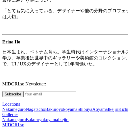
最後にみどり荘について
「とても気に入っている。デザイナーや他の分野のプロフェ
は大切」
Erina Ho
日本生まれ、ベトナム育ち。学生時代はインターナショナル
学ぶ。卒業後は世界中のギャラリーや美術館のコレクション
で、
UI / UX
のデザイナーとして
1
年間働いた。
MIDORI.so Newsletter:
Subscribe
Locations
Nakameguro
Nagatacho
Bakuroyokoyama
Shibuya
Aoyama
Ikejiri
Kichi
Galleries
Nakameguro
Bakuroyokoyama
Ikejiri
MIDORI.so