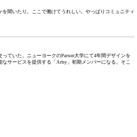
かを聞いたり。ここで働けてうれしい。やっぱりコミュニティ
交っていた。ニューヨークの
Parson
大学にて
4
年間デザインを
能なサービスを提供する「
Artsy
」初期メンバーになる。そこ