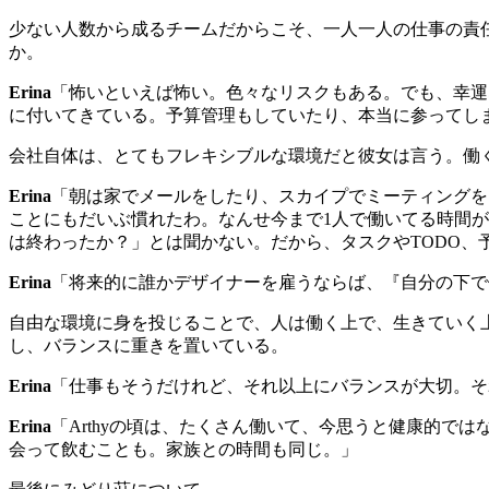
少ない人数から成るチームだからこそ、一人一人の仕事の責
か。
Erina
「怖いといえば怖い。色々なリスクもある。でも、幸運
に付いてきている。予算管理もしていたり、本当に参ってし
会社自体は、とてもフレキシブルな環境だと彼女は言う。働
Erina
「朝は家でメールをしたり、スカイプでミーティングを
ことにもだいぶ慣れたわ。なんせ今まで
1
人で働いてる時間が
は終わったか？」とは聞かない。だから、タスクや
TODO
、
Erina
「将来的に誰かデザイナーを雇うならば、『自分の下で
自由な環境に身を投じることで、人は働く上で、生きていく
し、バランスに重きを置いている。
Erina
「仕事もそうだけれど、それ以上にバランスが大切。そ
Erina
「
Arthy
の頃は、たくさん働いて、今思うと健康的では
会って飲むことも。家族との時間も同じ。」