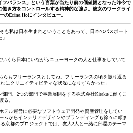
イフバランス」という言葉が当たり前の価値観となった昨今で
の働き方をコントロールする精神的な強さ。彼女のワークライ
ーの
Erina Ho
にインタビュー。
そも私は日本生まれということもあって、日本のパスポート
た」
にいくら日本にいながらニューヨークの人と仕事をしていて
ちらもフリーランスとしてね。フリーランスの頃を振り返る
それにクリエイティビティな状況になりずらかった」
ン部門、
2
つの部門で事業展開をする株式会社
Kiraku
に働くこ
渡る。
ホテル運営に必要なソフトウェア開発や資産管理をしてい
ームからインテリアデザインやブランディングも徐々に頼ま
いる京都のプロジェクトでは、友人
2
人と一緒に部屋のテーマ