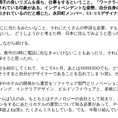
調子の良いリズムを保ち、仕事をするということ。「ワークラ
されている印象がある。インディペンデントな姿勢、自分自身
出されているのだと感じた。永田町メンバー、
UI / UX
デザイナ
じに当たるみたいなこと。それにたくさんの申請も必要。そも
ないし、どうしようかと考えた時、日本に住んでみようと思っ
しながら続ける。
。夜中の
3
時に電話に出なきゃいけないこともあったり。それ
探そうと思ったの。」
社を紹介してくれて、そこで
4
ヶ月。あとは
SHISEIDO
でも。ど
そうすると自分がデザイナーであることを忘れてしまう
(
笑
)
。
家やホテルの開発から運営をソフトウェア部門とリノベーショ
ィング、インテリアデザイン、ビルドソフトウェアと、多岐に
ームは
5
人のみ。もともとはテクノロジーの会社として始まり、
ンをするにあたりホテルの運営について知る必要があって、チ
事故よね
(
笑
)
。たくさんミスもしている。でも、今取り組んで