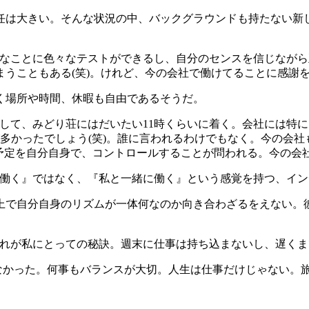
任は大きい。そんな状況の中、バックグラウンドも持たない新
なことに色々なテストができるし、自分のセンスを信じながら
まうこともある
(
笑
)
。けれど、今の会社で働けてることに感謝
く場所や時間、休暇も自由であるそうだ。
して、みどり荘にはだいたい
11
時くらいに着く。会社には特に
多かったでしょう
(
笑
)
。誰に言われるわけでもなく。今の会社
予定を自分自身で、コントロールすることが問われる。今の会
働く』ではなく、『私と一緒に働く』という感覚を持つ、イン
上で自分自身のリズムが一体何なのか向き合わざるをえない。
れが私にとっての秘訣。週末に仕事は持ち込まないし、遅くま
なかった。何事もバランスが大切。人生は仕事だけじゃない。