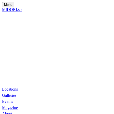
Menu
MIDORI.so
Locations
Galleries
Events
Magazine
About