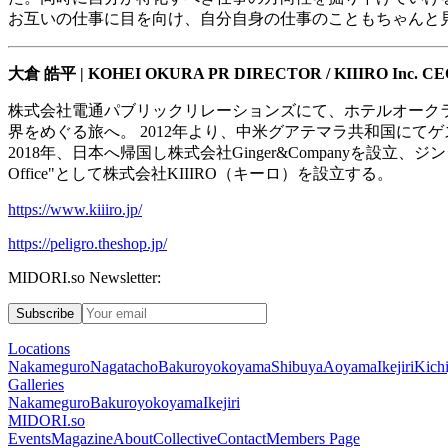
お互いの仕事に目を向け、自分自身の仕事のこともちゃんと
大倉
皓平
| KOHEI OKURA PR DIRECTOR / KIIIRO Inc. C
株式会社電通パブリックリレーションズにて、ホテルオーク
界をめぐる旅へ。
2012
年より、中米グアテマラ共和国にてゲ
2018
年、日本へ帰国し株式会社
Ginger&Company
を設立、ジン
Office"
として株式会社
KIIIRO
（キーロ）を設立する。
https://www.kiiiro.jp/
https://peligro.theshop.jp/
MIDORI.so Newsletter:
Subscribe
Locations
Nakameguro
Nagatacho
Bakuroyokoyama
Shibuya
Aoyama
Ikejiri
Kichi
Galleries
Nakameguro
Bakuroyokoyama
Ikejiri
MIDORI.so
Events
Magazine
About
Collective
Contact
Members Page