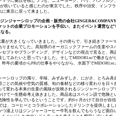
テマラに拠点を残しつつも、ニューヨーク、パリ、ハンブルク
が吹いていると感じたのが東京でした。秩序や治安、インフラ
れに東京に戻って来ました。
ジンジャーシロップの企画・販売の会社
GINGER&COMPAN
ケットの企業プロモーションを手伝い、またイベント運営など
になる。
比重が大きくなっていきました。その傍らで、引き続きファー
ありませんでした。高知県のオーガニックファームの生姜やス
ンセプトやブランディング、デザインなどの視点で見ると、商
直してみたいと思っていました。そして
MIDORI.so
で働きなが
、昨年の夏頃から
PR
の仕事をやりながら、水面下で
MIDORI.so
ャーシロップの濁り、辛味、みずみずしさ、にがさ、とろみ具
節ごとの気候や空気の質感、旬の食材などの移り変わりを日々
って変わる本来の生姜の風味が反映されるジンジャーシロップ
かけて一生懸命考え抜きました。商品名はスペイン語で危険と
危険性を孕んでいるということです。約
9
ヶ月かけて自分が自信
では、コーヒーとコラボレーションしたドリンクを提供しまし
かつ湯上りはジンジャーコーヒー牛乳を飲んでもらうなど面白