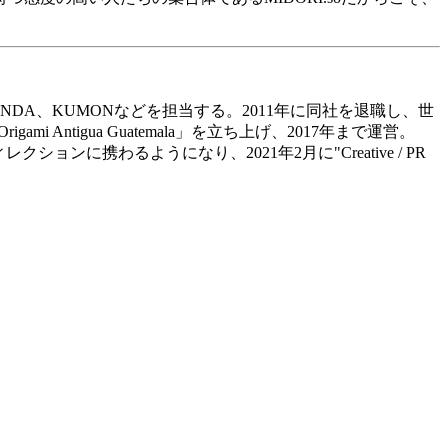
NDA
、
KUMON
などを担当する。
2011
年に同社を退職し、世
Origami Antigua Guatemala
」を立ち上げ、
2017
年まで運営。
ィレクションに携わるようになり、
2021
年
2
月に
"Creative / PR