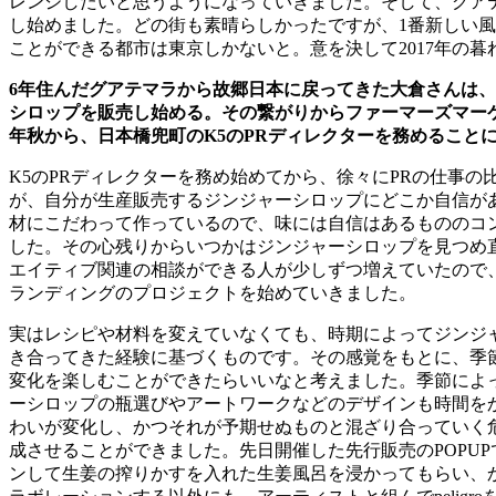
レンジしたいと思うようになっていきました。そして、グア
し始めました。どの街も素晴らしかったですが、
1
番新しい風
ことができる都市は東京しかないと。意を決して
2017
年の暮
6
年住んだグアテマラから故郷日本に戻ってきた大倉さんは、
シロップを販売し始める。その繋がりからファーマーズマー
年秋から、日本橋兜町の
K5
の
PR
ディレクターを務めること
K5
の
PR
ディレクターを務め始めてから、徐々に
PR
の仕事の
が、自分が生産販売するジンジャーシロップにどこか自信が
材にこだわって作っているので、味には自信はあるもののコ
した。その心残りからいつかはジンジャーシロップを見つめ
エイティブ関連の相談ができる人が少しずつ増えていたので
ランディングのプロジェクトを始めていきました。
実はレシピや材料を変えていなくても、時期によってジンジ
き合ってきた経験に基づくものです。その感覚をもとに、季
変化を楽しむことができたらいいなと考えました。季節によ
ーシロップの瓶選びやアートワークなどのデザインも時間を
わいが変化し、かつそれが予期せぬものと混ざり合っていく
成させることができました。先日開催した先行販売の
POPUP
ンして生姜の搾りかすを入れた生姜風呂を浸かってもらい、