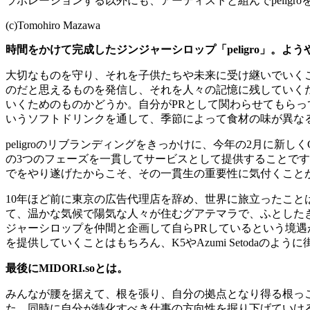
ラボレーションする以外にも、アーティストと組んで
peligro
(c)Tomohiro Mazawa
時間をかけて完成したジンジャーシロップ「
peligro
」。よう
大切なものを守り、それを子供たちや未来に受け継いでいく
のだと思えるものを発信し、それを人々の記憶に残していく
いくためのものかどうか。自分が
PR
として関わらせてもらっ
いうソフトドリンクを通して、季節によって食材の味が異な
peligro
のリブランディングをきっかけに、今年の
2
月に新しく
の
3
つのフェーズを一貫してサービスとして提供することです
でをやり遂げたからこそ、その一貫生の重要性に気付くこと
10
年ほど前に東京の広告代理店を辞め、世界に旅立ったこと
て、温かな気候で陽気な人々が住むグアテマラで、ふとした
ジャーシロップを仲間と企画して自ら
PR
しているという境遇
を提供していくことはもちろん、
K5
や
Azumi Setoda
のように
最後に
MIDORI.so
とは。
みんなが腰を据えて、根を張り、自分の拠点となり得る根っ
た。同時に自分が特化すべき仕事の方向性を掘り下げていけ