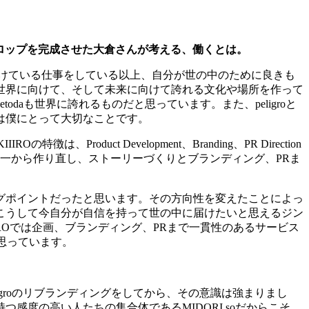
。
ロップを完成させた大倉さんが考える、働くとは。
けている仕事をしている以上、自分が世の中のために良きも
世界に向けて、そして未来に向けて誇れる文化や場所を作って
etoda
も世界に誇れるものだと思っています。また、
peligro
と
は僕にとって大切なことです。
KIIIRO
の特徴は、
Product Development
、
Branding
、
PR Direction
一から作り直し、ストーリーづくりとブランディング、
PR
ま
グポイントだったと思います。その方向性を変えたことによっ
こうして今自分が自信を持って世の中に届けたいと思えるジン
RO
では企画、ブランディング、
PR
まで一貫性のあるサービス
思っています。
gro
のリブランディングをしてから、その意識は強まりまし
持つ感度の高い人たちの集合体である
MIDORI.so
だからこそ、