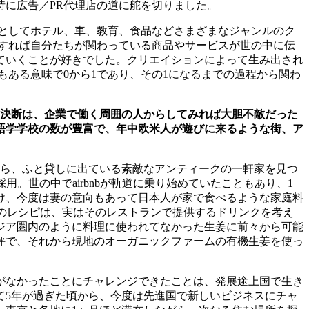
時に広告／
PR
代理店の道に舵を切りました。
としてホテル、車、教育、食品などさまざまなジャンルのク
すれば自分たちが関わっている商品やサービスが世の中に伝
ていくことが好きでした。クリエイションによって生み出され
もある意味で
0
から
1
であり、その
1
になるまでの過程から関わ
決断は、企業で働く周囲の人からしてみれば大胆不敵だった
語学学校の数が豊富で、年中欧米人が遊びに来るような街、ア
ら、ふと貸しに出ている素敵なアンティークの一軒家を見つ
採用。世の中で
airbnb
が軌道に乗り始めていたこともあり、
1
け、今度は妻の意向もあって日本人が家で食べるような家庭料
のレシピは、実はそのレストランで提供するドリンクを考え
ジア圏内のように料理に使われてなかった生姜に前々から可能
評で、それから現地のオーガニックファームの有機生姜を使っ
がなかったことにチャレンジできたことは、発展途上国で生き
て
5
年が過ぎた頃から、今度は先進国で新しいビジネスにチャ