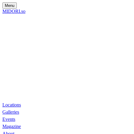
Menu
MIDORI.so
Locations
Galleries
Events
Magazine
About