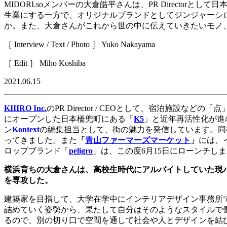
MIDORI.so
メンバーの大倉皓平さんは、
PR Director
として日
生業にする一方で、オリジナルブランドとしてジンジャーシ
か。また、大倉さんがこれから世の中に伝えていきたいモノ
［
Interview / Text / Photo
］
Yuko Nakayama
［
Edit
］
Miho Koshiba
2021.06.15
KIIIRO Inc.
の
PR Director / CEO
として、宿泊施設などの「点
にオープンした日本橋兜町にある「
K5
」と近年再活性化が進
ン
Kontext
の編集担当として、街の魅力を発信しています。同
ってきました。また
「
青山ファーマーズマーケット
」
には、
ロップブランド「
peligro
」は、この度
6
月
15
日にローンチしま
横浜育ちの大倉さんは、高校生時代にアルバイトしていた現
を専攻した。
建築家を目指して、大学在学中にインテリアデザイン事務所
詰めていく姿勢から、果たして自分はそのようなスタイルで
るので、別の切り口で空間を通して社会や人とデザインを結