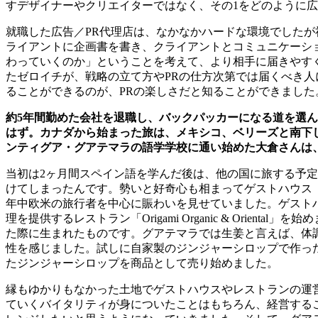
すデザイナーやクリエイターではなく、その
1
をどのように広
就職した広告／
PR
代理店は、なかなかハードな環境でしたが
ライアントに企画書を書き、クライアントとコミュニケーシ
わっていくのか」ということを考えて、より相手に届きやす
たゼロイチが、戦略の立て方や
PR
の仕方次第では届くべき人
ることができるのが、
PR
の楽しさだと知ることができました
約
5
年間勤めた会社を退職し、バックパッカーになる道を選ん
はず。カナダから始まった旅は、メキシコ、ベリーズと南下
ンティグア・グアテマラの語学学校に通い始めた大倉さんは
当初は
2
ヶ月間スペイン語を学んだ後は、他の国に旅する予定
けてしまったんです。勢いと好奇心も相まってゲストハウス
年中欧米の旅行者を中心に賑わいを見せていました。ゲスト
理を提供するレストラン「
Origami Organic & Oriental
」を始め
た際に生まれたものです。グアテマラでは生姜と言えば、体
性を感じました。試しに自家製のジンジャーシロップで作っ
たジンジャーシロップを商品として売り始めました。
縁もゆかりもなかった土地でゲストハウスやレストランの運
ていくバイタリティが身についたことはもちろん、経営する