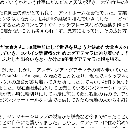
めていくかという仕事にだんだんと興味が湧き、大学
4
年生の
社員同士の仲がとても良く、アットホームな会社でした。営業
ョンを取りながら、広報
PR
の経験を積んでいきました。「どう
くするためのコンセプトやキャッチフレーズなどの言葉を作っ
に届かないことも考えられます。見方によっては、その広げ方
。
だ大倉さん。
30
歳手前にして世界を見ようと決めた大倉さんの
していき、スペイン語習得のためにグアテマラに辿り着いた。
、ふとした出会いをきっかけに
6
年間グアテマラに根を張る。
でした。しかし、アンディグア・グアテマラの街を歩いていた
「
Casa Menta Antigua
」を始めることとなり、現地でスタッフを
ハウスの運営が落ち着いてきた頃にまたしてもいい物件を見つ
ました。現在自社製品として販売しているジンジャーシロップ
調が悪い時に輪切りにしてお湯に煎じて飲む程度のもので、ア
たジンジャーエールをお店で提供してみたら現地の人からも好
営、ジンジャーシロップの製造から販売など今までやったこと
ことの自信にも繋がりました。しかし、グアテマラに住み始め