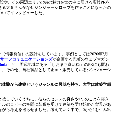
設や、その周辺エリアの街の魅力を世の中に届ける広報
PR
を
きる大倉さんがなぜジンジャーシロップを作ることになったの
ついてインタビューした。
ン（情報発信）の設計をしています。事例としては
2020
年
2
月
サーフコミュニケーションズ
が企画する兜町のウェブマガジ
toda
」と、周辺地域にある「しおまち商店街」の
PR
にも関わ
。。その他、自社製品として企画・販売しているジンジャーシ
の体験から建築というジャンルに興味を持ち、大学は建築学部
と接していくうちに、彼らのセンスの良さや
1
つのことを突き
テルのロビーの空間に影響を受けて建築を学び始めた背景があ
ながら考えを巡らせました。考えていく中で、
0
から
1
を生み出