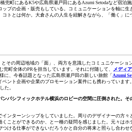
本橋兜町にある
K5
や広島県瀬戸田にある
Azumi Setoda
など宿泊施
ロップの企画・販売もしている。コミュニケーションを軸に生
、コトとは何か。大倉さんの人生を紐解きながら、「働く」に
」とその周辺地域の「面」、両方を意識したコミュニケーショ
む兜町全体の
PR
を担当しています。それに付随して、
メディア
様に、今春話題となった広島県瀬戸田の新しい旅館「
Azumi Se
イベント企画や企業のプロモーション案件にも携わっています
した。
パンパシフィックホテル横浜のロビーの空間に圧倒された。そ
でインターンシップをしていました。周りのデザイナーの方々
働くことができるのか、と一種の疑問を感じました。元々はホ
びつける仕事ができないだろうかと自分の将来と照らし合わせ