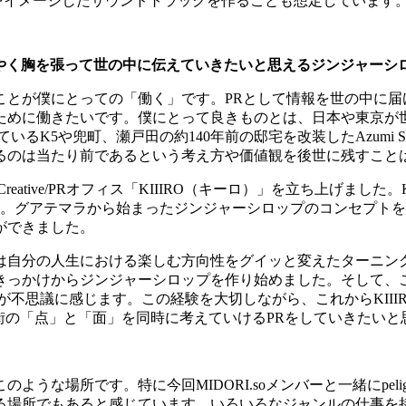
をイメージしたサウンドトラックを作ることも想定しています
やく胸を張って世の中に伝えていきたいと思えるジンジャーシ
ことが僕にとっての「働く」です。
PR
として情報を世の中に届
ために働きたいです。僕にとって良きものとは、日本や東京が
ている
K5
や兜町、瀬戸田の約
140
年前の邸宅を改装した
Azumi S
るのは当たり前であるという考え方や価値観を後世に残すこと
Creative/PR
オフィス「
KIIIRO
（キーロ）」を立ち上げました。
。グアテマラから始まったジンジャーシロップのコンセプトを
ができました。
は自分の人生における楽しむ方向性をグイッと変えたターニン
きっかけからジンジャーシロップを作り始めました。そして、
が不思議に感じます。この経験を大切しながら、これから
KIII
街の「点」と「面」を同時に考えていける
PR
をしていきたいと
このような場所です。特に今回
MIDORI.so
メンバーと一緒に
peli
る場所でもあると感じています。いろいろなジャンルの仕事を