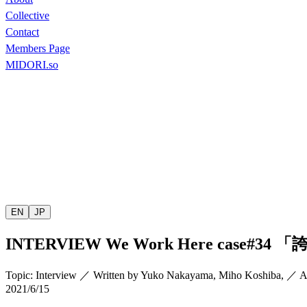
Collective
Contact
Members Page
MIDORI.so
EN
JP
INTERVIEW
We Work Here case#34
「
Topic
:
Interview
／
Written by
Yuko Nakayama
,
Miho Koshiba
,
／
A
2021/6/15