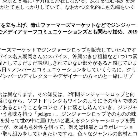
、東京と各地に
1
ヶ月ほど滞在しながら、次なる住む場所を探
がとてもしっかりしていて、なおかつ文化的にも先端をいく
Y
を立ち上げ、青山ファーマーズマーケットなどでジンジャー
でメディアサーフコミュニケーションズとも関わり始め、
2019
マーズマーケットでジンジャーシロップを販売していたんです
パイス名人朝岡さんのスパイス、沖縄のきび粗糖など
1
つ
1
つ素
品としてまだまだ表現しきれていない部分があると感じていま
ら日々メンバーとコミュニケーションをしていくうちに、クリ
メンバーのディレクターやデザイナーの方々のと一緒にリブ
合は異なります。その知見は、
2
年間ジンジャーシロップと向
感じながら、ソフトドリンクもワインのようにその時々で味の
であるということをコンセプトに落とし込んでいき、ジンジャ
いう意味を持つ「
peligro
」。ジンジャーシロップそのものの味
を持って世の中に届けたいと思えるジンジャーシロップを完
たが、次回も意外性を狙って、例えば銭湯とコラボレーショ
い取り組みをしていきたいですね。色々なジャンルの食材とコ