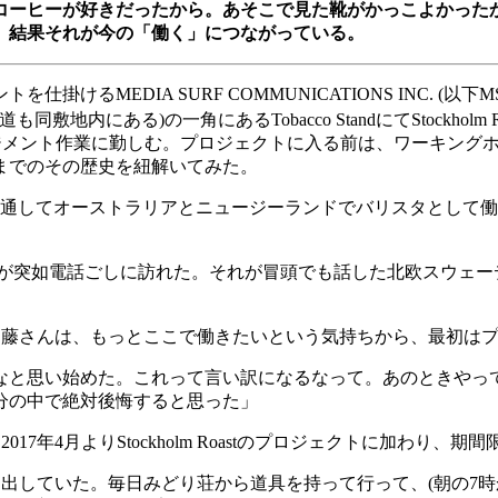
コーヒーが好きだったから。あそこで見た靴がかっこよかった
。結果それが今の「働く」につながっている。
ントを仕掛ける
MEDIA SURF COMMUNICATIONS INC. (
以下
M
道も同敷地内にある
)
の一角にある
Tobacco Stand
にて
Stockholm 
ジメント作業に勤しむ。プロジェクトに入る前は、ワーキング
までのその歴史を紐解いてみた。
通してオーストラリアとニュージーランドでバリスタとして働
が突如電話ごしに訪れた。それが冒頭でも話した北欧スウェー
加藤さんは、もっとここで働きたいという気持ちから、最初は
なと思い始めた。これって言い訳になるなって。あのときやっ
分の中で絶対後悔すると思った」
、
2017
年
4
月より
Stockholm Roast
のプロジェクトに加わり、期間
を出していた。毎日みどり荘から道具を持って行って、
(
朝の
7
時