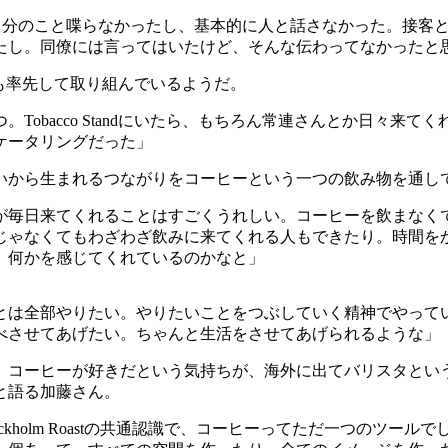
自分のこと喋らなかったし、基本的に人と話さなかった。接客
たし。同僚には言ってはいたけど、そんな伝わってなかったと
も率先して取り組んでいるようだ。
つ。
Tobacco Stand
にいたら、もちろん常連さんとか日々来てく
ケータリングだった」
いから生まれるつながりをコーヒーという一つの飲み物を通し
が毎日来てくれることはすごくうれしい。コーヒーを飲まなく
じゃなくてもわざわざ飲みに来てくれる人もできたり。時間を
、何かを感じてくれているのかなと」
とは全部やりたい。やりたいことをつぶしていく精神でやって
べさせてあげたい。ちゃんと生活をさせてあげられるような」
、コーヒーが好きだという気持ちが、海外に出てバリスタとい
と語る加藤さん。
ckholm Roast
の共通認識で、コーヒーってただ一つのツールで