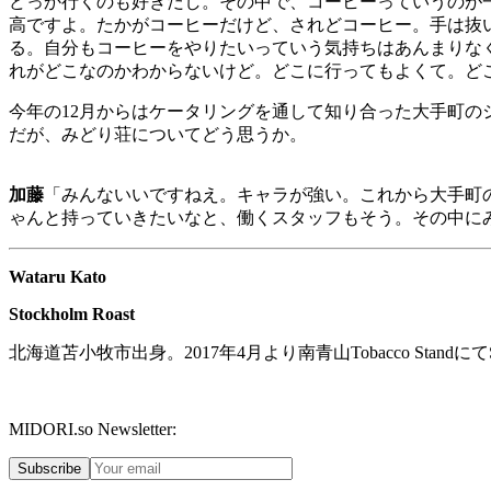
どっか行くのも好きだし。その中で、コーヒーっていうのが
高ですよ。たかがコーヒーだけど、されどコーヒー。手は抜
る。自分もコーヒーをやりたいっていう気持ちはあんまりな
れがどこなのかわからないけど。どこに行ってもよくて。ど
今年の
12
月からはケータリングを通して知り合った大手町の
だが、みどり荘についてどう思うか。
加藤
「みんないいですねえ。キャラが強い。これから大手町
ゃんと持っていきたいなと、働くスタッフもそう。その中に
Wataru Kato
Stockholm Roast
北海道苫小牧市出身。
2017
年
4
月より南青山
Tobacco Stand
にて
MIDORI.so Newsletter:
Subscribe