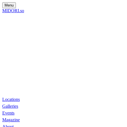
Menu
MIDORI.so
Locations
Galleries
Events
Magazine
About