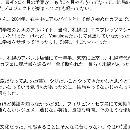
て。最初の
3
ヶ月の予定が、もう
3
ヶ月やろうってなって。結局
9
だプロジェクトが始まって
2
年も経ってない」
さん。
2004
年、在学中にアルバイトとして働き始めたカフェで
門学校のときのアルバイト。当時、札幌にはエスプレッソマシ
しいと思った。けれど、
Youtube
もたいして発達していなかった
に学校をサボって行ったりして
(
笑
)
。すごいハマった」
へ。札幌のアパレル店舗にて一年半。東京に上京し、札幌時代
カフェに履歴書を送るが、全て断られた。長らく未練があった
歳だなって思った
(
笑
)
。やりたいことやってきたかなと思うと
たいなっていう気持ちがあったのに、結局やってないじゃんっ
束をした。」
うほど英語を知らなかった彼は、フィリピン・セブ島にて短期
通らないレジュメ、通じない英語、孤独な時間。そのような環
文化だった。朝起きることはそんなに苦じゃない。今は
6
時過