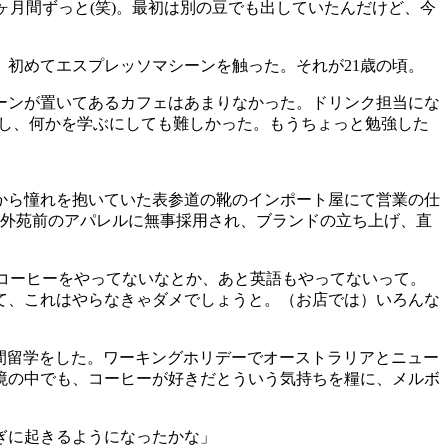
ヶ月間ずっと
(
笑
)
。最初は別の豆でも出していたんだけど、今
、初めてエスプレッソマシーンを触った。それが
21
歳の頃。
ーンが置いてあるカフェはあまりなかった。ドリンク担当にな
し、何かを学ぶにしても難しかった。もうちょっと勉強した
から憧れを抱いていた表参道の靴のインポート屋にて営業の仕
外苑前のアパレルに無事採用され、ブランドの立ち上げ、直
コーヒーをやってないなとか、あと英語もやってないって。
て、これはやらなきゃダメでしょうと。（お店では）いろんな
間留学をした。ワーキングホリデーでオーストラリアとニュー
境の中でも、コーヒーが好きだとういう気持ちを糧に、メルボ
ぎに起きるようになったかな」