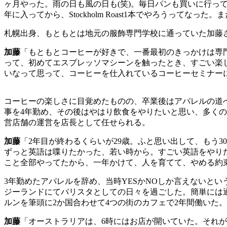
ヶ月やった。雨の日も風の日も
(
笑
)
。毎日パンも買いに行っ
年に入ってから、
Stockholm Roast1
本でやろうってなった。ま
札幌出身、もともとは地元の服飾専門学校に通っていた加藤
加藤
「もともとコーヒーが好きで、一番最初のきっかけは専
って、初めてエスプレッソマシーンを触ったとき、すごい楽
いなって思って、コーヒーを仕入れているコーヒーセミナー
コーヒーの楽しさに目覚めたものの、卒業後はアパレルの道
事を
4
年勤め、その後はやはり飲食をやりたいと思い、多くの
営店舗の運営を店長として任せられる。
加藤
「
2
年目が終わるくらいが
29
歳。ふと思い出して、もう
30
ずっと英語は喋りたかった、若い時から。すごい英語をやり
こと全部やってたから、一年かけて、人を育てて、やめる約
3
年勤めたアパレルを辞め、当時
YES
か
NO
しか言えないとい
ジーランドにてバリスタとしての日々を過ごした。簡単には
ルンを筆頭に
2
か国合わせて
4
つの街のカフェで
2
年間働いた。
加藤
「オーストラリアは、
6
時にはお店が開いていた。それが