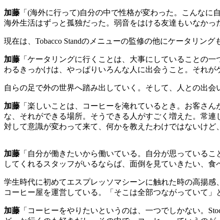
加藤
「
(
海外に行って
)
自分の中で性格が変わった。こんなに
海外生活はずっと孤独だった。弱音をはける友達もいなかっ
現在は、
Tobacco Stand
のメニューの監修の他にケータリング
加藤
「ケータリングに行くことは、大事にしていることの一
わるきっかけは、やっぱりいろんな人に出会うこと。それが
自らの足で外の世界へ踏み出していく。そして、人との出会
加藤
「楽しいことは、コーヒーを淹れているとき。お客さん
な、それができる場所。そうできる人がすごく増えた。常連
対して意識が変わって来て、何かを教えたわけではないけど
加藤
「自分が働きたいから働いている。自分が思っているこ
してくれるスタッフがいるならば、面倒を見ていきたい、食
学生時代に初めてエスプレッソマシーンに触れた時の高揚感
コーヒー屋を運営している。「そこは全部つながっていて」
加藤
「コーヒーをやりたいというのは、一つでしかない。
Sto