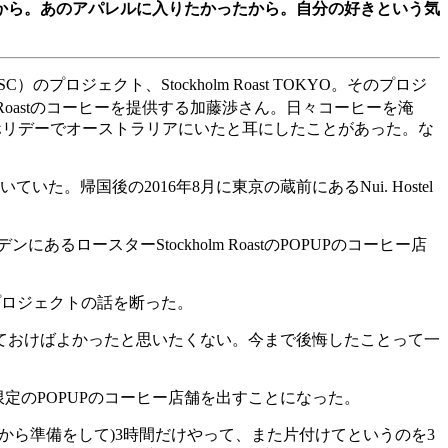
から。あのアパレルに入りたかったから。自分の好きという気
SC
）のプロジェクト、
Stockholm Roast TOKYO
。そのプロジ
Roast
のコーヒーを提供する加藤渉さん。日々コーヒーを淹
ホリデーでオーストラリアにいたと耳にしたことがあった。な
いていた。帰国後の
2016
年
8
月に東京の蔵前にある
Nui. Hostel
デンにあるロースター
Stockholm Roast
の
POPUP
のコーヒー店
プロジェクトの話を断った。
ておけばよかったと思いたくない。今まで後悔したことって一
限定の
POPUP
のコーヒー店舗を出すことになった。
から準備をして
)3
時間だけやって、また片付けてというのを
3