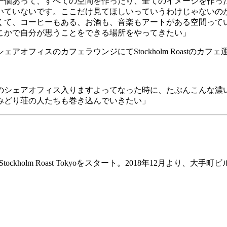
一個あって、すべての空間を作ったり、全てのイメージを作っ
いていないです。ここだけ見てほしいっていうわけじゃないの
くて、コーヒーもある、お酒も、音楽もアートがある空間って
こかで自分が思うことをできる場所をやってきたい」
シェアオフィスのカフェラウンジにて
Stockholm Roast
のカフェ
のシェアオフィス入りますよってなった時に、たぶんこんな濃
みどり荘の人たちも巻き込んでいきたい」
Stockholm Roast Tokyo
をスタート。
2018
年
12
月より、大手町ビ