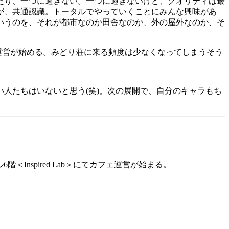
たり、一つに過ぎない。一つに過ぎないけど、クオリティは最
が、共通認識。トータルでやっていくことにみんな興味があ
いうのを、それが都市なのか田舎なのか、外の屋外なのか、そ
運営が始める。みどり荘に来る頻度は少なくなってしまうそう
い人たちはいないと思う
(
笑
)
。次の展開で、自分のキャラもち
ル
6
階＜
Inspired Lab
＞にてカフェ運営が始まる。