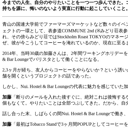
今までの人生、自分のやりたいことを一つ一つ歩んできた。
持ちを源に、悔いのないよう実直に行動に起こしていくこと
青山の国連大学前でファーマーズマーケットなど数々のイベ
ェクトの一環として、表参道
COMMUNE 2nd (※
みどり荘表参
れ、その傍らみどり荘では
Stockholm Roast TOKYO
のマネー
ぜ、彼が今こうしてコーヒーを淹れているのか、現在に至る
2014
年、当時
30
歳の加藤さんは、
2
年間ワーキングホリデーを
& Bar Lounge
でバリスタとして働くことになる。
2,3
ヶ月が経ち、友人からコーヒーをやらないか？という誘い
舗を開くというプロジェクトの話であった。
しかし、
Nui. Hostel & Bar Lounge
の代表に魅力を感じていた
加藤
「断りのメールを入れた後すぐに、絶対これは後悔する
個もなくて。やりたいことは全部つぶしてきた。だから、自
話し合った末、しばらくの間
Nui. Hostel & Bar Lounge
で働き
加藤
「最初は
Tobacco Stand
で
3
ヶ月間
POPUP
としてコーヒー