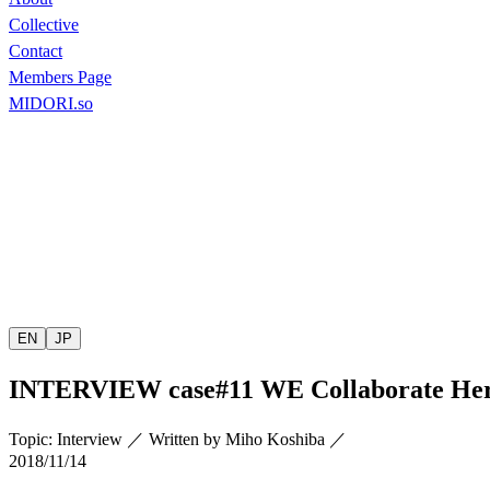
Collective
Contact
Members Page
MIDORI.so
EN
JP
INTERVIEW
case#11 WE Collaborate He
Topic
:
Interview
／
Written by
Miho Koshiba
／
2018/11/14