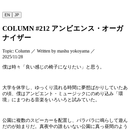
EN
JP
COLUMN
#212
アンビエンス・オーガ
ナイザー
Topic
:
Column
／
Written by
mashu yokoyama
／
2025/11/28
僕は時々「良い感じの椅子になりたい」と思う。
大学を休学し、ゆっくり流れる時間に夢想ばかりしていたあ
の頃、僕はアンビエント・ミュージックにのめり込み「環
境」にまつわる音楽をいろいろと試みていた。
公園に複数のスピーカーを配置し、バラバラに鳴らして遊ん
だのが始まりだ。真夜中の誰もいない公園に真っ昼間のよう