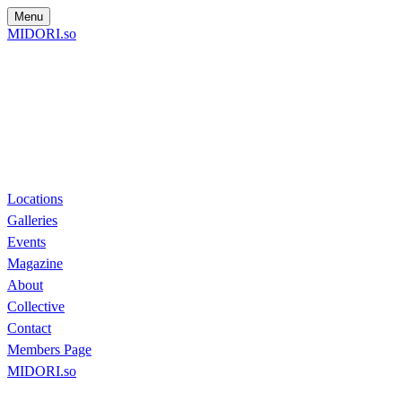
Menu
MIDORI.so
Locations
Galleries
Events
Magazine
About
Collective
Contact
Members Page
MIDORI.so