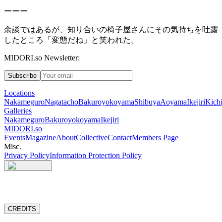
ーーー
余談ではあるが、知り合いの椅子屋さんにその気持ちを吐露
したところ「変態だね」と笑われた。
MIDORI.so Newsletter:
Subscribe
Locations
Nakameguro
Nagatacho
Bakuroyokoyama
Shibuya
Aoyama
Ikejiri
Kichi
Galleries
Nakameguro
Bakuroyokoyama
Ikejiri
MIDORI.so
Events
Magazine
About
Collective
Contact
Members Page
Misc.
Privacy Policy
Information Protection Policy
CREDITS