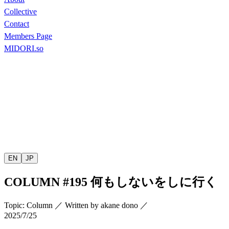
Collective
Contact
Members Page
MIDORI.so
EN
JP
COLUMN
#195
何もしないをしに行く
Topic
:
Column
／
Written by
akane dono
／
2025/7/25