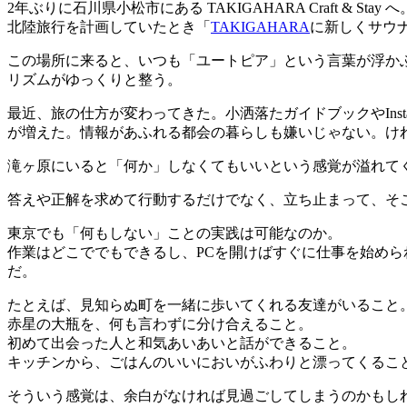
2年ぶりに石川県小松市にある
TAKIGAHARA Craft & Stay
へ
北陸旅行を計画していたとき「
TAKIGAHARA
に新しくサウ
この場所に来ると、いつも「ユートピア」という言葉が浮か
リズムがゆっくりと整う。
最近、旅の仕方が変わってきた。小洒落たガイドブックや
Ins
が増えた。情報があふれる都会の暮らしも嫌いじゃない。け
滝ヶ原にいると「何か」しなくてもいいという感覚が溢れて
答えや正解を求めて行動するだけでなく、立ち止まって、そ
東京でも「何もしない」ことの実践は可能なのか。
作業はどこででもできるし、
PC
を開けばすぐに仕事を始めら
だ。
たとえば、見知らぬ町を一緒に歩いてくれる友達がいること
赤星の大瓶を、何も言わずに分け合えること。
初めて出会った人と和気あいあいと話ができること。
キッチンから、ごはんのいいにおいがふわりと漂ってくるこ
そういう感覚は、余白がなければ見過ごしてしまうのかもし