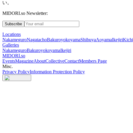
い。
MIDORI.so Newsletter:
Subscribe
Locations
Nakameguro
Nagatacho
Bakuroyokoyama
Shibuya
Aoyama
Ikejiri
Kichi
Galleries
Nakameguro
Bakuroyokoyama
Ikejiri
MIDORI.so
Events
Magazine
About
Collective
Contact
Members Page
Misc.
Privacy Policy
Information Protection Policy