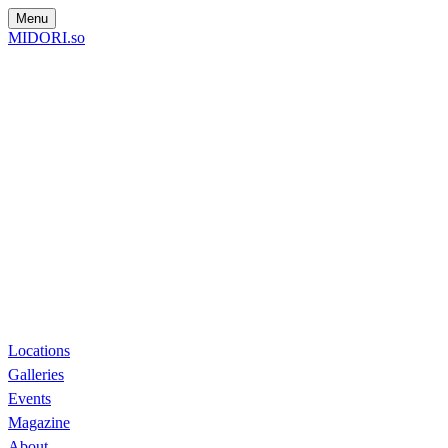
Menu
MIDORI.so
Locations
Galleries
Events
Magazine
About