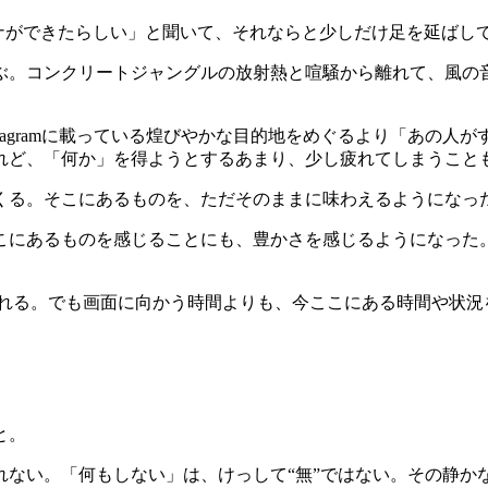
。
ナができたらしい」と聞いて、それならと少しだけ足を延ばし
ぶ。コンクリートジャングルの放射熱と喧騒から離れて、風の
tagram
に載っている煌びやかな目的地をめぐるより「あの人が
れど、「何か」を得ようとするあまり、少し疲れてしまうこと
くる。そこにあるものを、ただそのままに味わえるようになっ
こにあるものを感じることにも、豊かさを感じるようになった
れる。でも画面に向かう時間よりも、今ここにある時間や状況
。
と。
れない。「何もしない」は、けっして
“
無
”
ではない。その静か