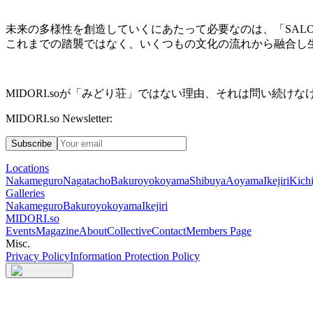
未来の多様性を創造していくにあたって必要なのは、「
SALO
これまでの踏襲ではなく、いくつもの文化の流れから融合し
MIDORI.so
が「みどり荘」ではない理由、それは問い続けな
MIDORI.so Newsletter:
Subscribe
Locations
Nakameguro
Nagatacho
Bakuroyokoyama
Shibuya
Aoyama
Ikejiri
Kichi
Galleries
Nakameguro
Bakuroyokoyama
Ikejiri
MIDORI.so
Events
Magazine
About
Collective
Contact
Members Page
Misc.
Privacy Policy
Information Protection Policy