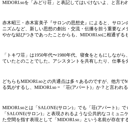
MIDORI.so
を「みどり荘」と表記してはいけないよ、と言わ
赤木昭三・赤木富美子『サロンの思想史』によると、サロン
ニズムなど、新しい思想の創出・交流・伝播を担う重要なメ
やかな結びつきであったことからも、
MIDORI.so
に相通ずる
「トキワ荘」は
1950
年代〜
1980
年代、寝食をともにしながら
ていたとのことでした。アシスタントを共有したり、仕事を
どちらも
MIDORI.so
との共通点は多々あるのですが、他方で
M
る気がするし、
MIDORI.so
=
「荘
(
アパート
)
」か？と言われる
MIDORI.so
とは「
SALONE(
サロン
)
」でも「荘
(
アパート
)
」で
「
SALONE(
サロン
)
」と表現されるような公共的なコミュニ
た空間を指す表現として「
MIDORI.so
」という名前が存在す