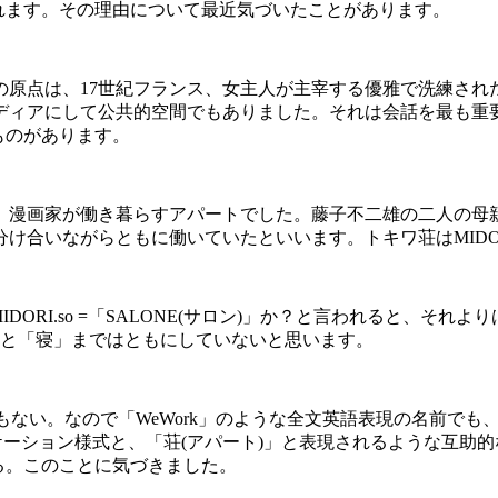
れます。その理由について最近気づいたことがあります。
の原点は、
17
世紀フランス、女主人が主宰する優雅で洗練され
ディアにして公共的空間でもありました。それは会話を最も重
ものがあります。
、漫画家が働き暮らすアパートでした。藤子不二雄の二人の母
分け合いながらともに働いていたといいます。トキワ荘は
MIDO
IDORI.so
=
「
SALONE(
サロン
)
」か？と言われると、それより
と「寝」まではともにしていないと思います。
もない。なので「
WeWork
」のような全文英語表現の名前でも
ケーション様式と、「荘
(
アパート
)
」と表現されるような互助的
る。このことに気づきました。