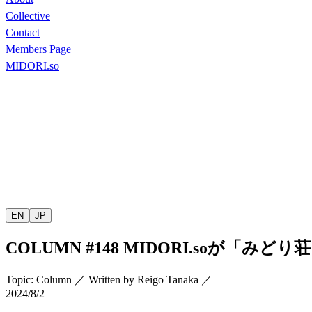
Collective
Contact
Members Page
MIDORI.so
EN
JP
COLUMN
#148
MIDORI.so
が「みどり荘
Topic
:
Column
／
Written by
Reigo Tanaka
／
2024/8/2