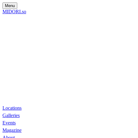
Menu
MIDORI.so
Locations
Galleries
Events
Magazine
About