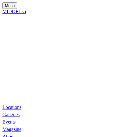
Menu
MIDORI.so
Locations
Galleries
Events
Magazine
About