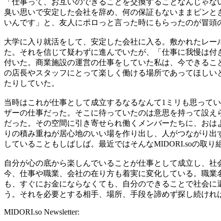
「仕事って、お互いのできることを交換することなんじゃな
臭い思いで安定した会社を辞め、何の保証もないままピンと
いんです」と、友人にポロっと言った時にもらったのが冒頭
大学に入り就活をして、安定した会社に入る。敷かれたレー
た。それを信じて疑わずに進んでいたが、「仕事に我慢は付
付いた。商業施設の運営の仕事をしていた私は、今できるこ
の店長やスタッフにとって楽しく働ける場所であってほしい
たりしていた。
当時はこれが仕事として成立するなるなんて
1
ミリも思ってい
ザーの仕事だった。そこに待っていたのは意思を持って設え
だった。その空間に引き寄せられ働くメンバーたちに、おは
りの積み重ねが居心地のいい場を作り出し、人がつながり出
していることもしばしば。最近ではそんな
MIDORI.so
の取り
自分が心の底から楽しんでいることが仕事として成立し、社
今、仕事や職業、会社の在り方も着実に変化している。職業
も、すぐにお金にならなくても、自分のできることで社会に
う。それを必要とする相手、場所、手段を諦めず探し続けれ
MIDORI.so Newsletter: