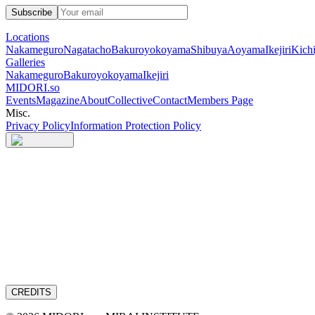
Subscribe
Locations
Nakameguro
Nagatacho
Bakuroyokoyama
Shibuya
Aoyama
Ikejiri
Kichi
Galleries
Nakameguro
Bakuroyokoyama
Ikejiri
MIDORI.so
Events
Magazine
About
Collective
Contact
Members Page
Misc.
Privacy Policy
Information Protection Policy
CREDITS