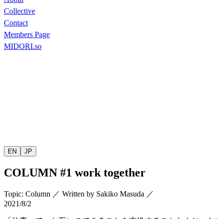
Collective
Contact
Members Page
MIDORI.so
EN
JP
COLUMN
#1 work together
Topic
:
Column
／
Written by
Sakiko Masuda
／
2021/8/2