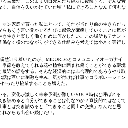
いる言葉だ。このまま明日死んだら絶対に後悔する、そんな青
なく、自信を失いかけていた頃「私にできることなんて何もな
ーマン家庭で育った私にとって、それが当たり前の生き方だっ
がらもそう言い聞かせるたびに感覚が麻痺していくことに気が
生き生きと楽しく働くために何かしたい。この場所もテナント
関係なく横のつながりができる仕組みを考えては小さく実行し
偶然辿り着いたのが、
MIDORI.so
とコミュニティオーガナイ
、季節を教えてくれる花や植物に囲まれ働くことができる環境
と最近の話をする。そんな経済的には非合理的であろうやり取
の話は互いに刺激を生み、気が付けば仕事でコラボレーション
を作ったり協業することも増えた。
いる。変化が激しく未来予測が難しい
VUCA
時代と呼ばれる
突き詰めると自分ができることは何なのか？直接的ではなくて
仕事とは突き詰めると「できること同士の交換」なんだと思
これからも出会い続けたい。