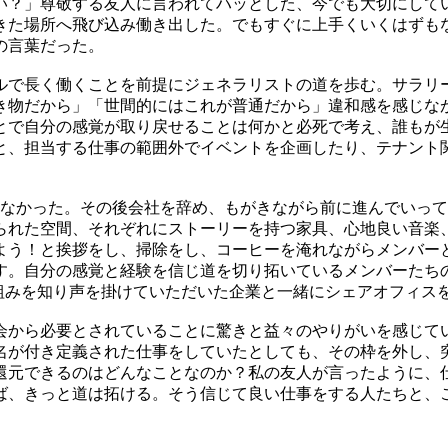
い？」尊敬する友人に言われてハッとした、今でも大切にして
きた場所へ飛び込み働き出した。でもすぐに上手くいくはずも
の言葉だった。
ルで長く働くことを前提にジェネラリストの道を歩む。サラリ
き物だから」「世間的にはこれが普通だから」違和感を感じな
とで自分の感覚が取り戻せることは何かと必死で考え、誰もが
と、担当する仕事の範囲外でイベントを企画したり、テナント
なかった。その後会社を辞め、もがきながら前に進んでいって
られた空間、それぞれにストーリーを持つ家具、心地良い音楽
よう！と挨拶をし、掃除をし、コーヒーを淹れながらメンバー
す。自分の感覚と経験を信じ道を切り拓いているメンバーたち
組みを知り声を掛けていただいた企業と一緒にシェアオフィス
会から必要とされていることに驚きと益々のやりがいを感じて
名が付き定義された仕事をしていたとしても、その枠を外し、
還元できるのはどんなことなのか？私の友人が言ったように、
ば、きっと道は拓ける。そう信じて良い仕事をする人たちと、