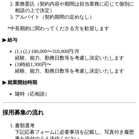
業務委託（契約内容や期間は担当業務に応じて個別に
相談の上で決定）
アルバイト（契約期間の定めなし）
*
中長期的に関わってくださる方を歓迎します
▶︎
給与
(1.) (2.) 180,000
〜
310,000
円
/
月
経験、能力、勤務日数等を考慮し決定いたします
(3)
時給
1,300
円〜
経験、能力、勤務日数等を考慮し決定いたします
▶︎
就業開始時期
随時（応相談）
採用募集の流れ
書類選考
下記応募フォームに必要事項を記載し、写真付き履歴
書を添付のうえ送信ください。