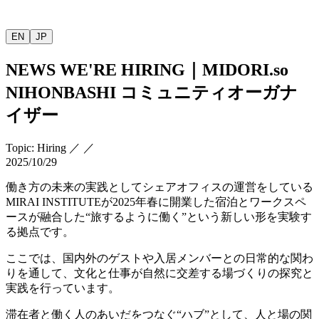
EN
JP
NEWS
WE'RE HIRING
｜
MIDORI.so
NIHONBASHI
コミュニティオーガナ
イザー
Topic
:
Hiring
／
／
2025/10/29
働き方の未来の実践としてシェアオフィスの運営をしている
MIRAI INSTITUTE
が
2025
年春に開業した宿泊とワークスペ
ースが融合した
“
旅するように働く
”
という新しい形を実験す
る拠点です。
ここでは、国内外のゲストや入居メンバーとの日常的な関わ
りを通して、文化と仕事が自然に交差する場づくりの探究と
実践を行っています。
滞在者と働く人のあいだをつなぐ
“
ハブ
”
として、人と場の関