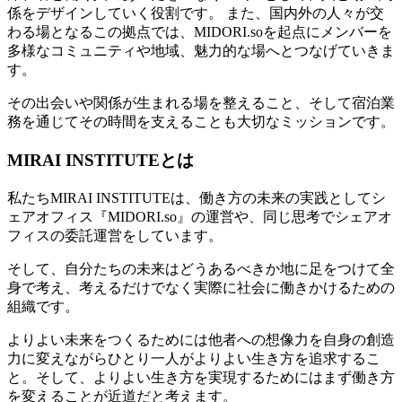
係をデザインしていく役割です。
また、国内外の人々が交
わる場となるこの拠点では、
MIDORI.so
を起点にメンバーを
多様なコミュニティや地域、魅力的な場へとつなげていきま
す。
その出会いや関係が生まれる場を整えること、そして宿泊業
務を通じてその時間を支えることも大切なミッションです。
MIRAI INSTITUTE
とは
私たち
MIRAI INSTITUTE
は、働き方の未来の実践としてシ
ェアオフィス『
MIDORI.so
』の運営や、同じ思考でシェアオ
フィスの委託運営をしています。
そして、自分たちの未来はどうあるべきか地に足をつけて全
身で考え、考えるだけでなく実際に社会に働きかけるための
組織です。
よりよい未来をつくるためには他者への想像力を自身の創造
力に変えながらひとり一人がよりよい生き方を追求するこ
と。そして、よりよい生き方を実現するためにはまず働き方
を変えることが近道だと考えます。