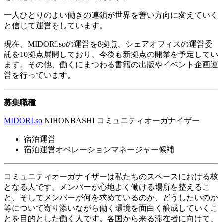
一人ひとりのよい働きの連鎖が世界を善い方向に変えていく
と信じて運営をしています。
現在、
MIDORI.so
の運営を
8
拠点、シェアオフィスの運営委
託を
10
拠点展開しており、今後も新拠点の開業を予定してい
ます。その他、働くにまつわる書籍の出版やイベント企画運
営を行っています。
募集職種
MIDORI.so
NIHONBASHI
コミュニティオーガナイザー
宿泊運営
宿泊運営オペレーションマネージャー候補
コミュニティオーガナイザーは私たちのスペースにおける核
となる人です。メンバーが心地よく働ける場所を整えるこ
と、そしてメンバーが何を求めているのか、どうしたいのか
等について寄り添いながら働く環境を面白く醸成していくこ
とを目的とした働く人です。各国から来る滞在者に向けて、