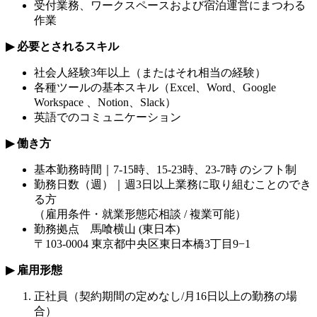
受付業務、ワークスペースおよび宿泊運営にまつわる
作業
▶︎
必要とされるスキル
社会人経験
3
年以上（またはそれ相当の経験）
各種ツールの基本スキル（
Excel
、
Word
、
Google
Workspace
、
Notion
、
Slack
）
英語でのコミュニケーション
▶︎
働き方
基本勤務時間｜
7-15
時、
15-23
時、
23-7
時
のシフト制
勤務日数（週）｜週
3
日以上業務に取り組むことのでき
る方
（雇用条件・就業形態応相談
/
複業可能）
勤務拠点 馬喰横山
(
東日本
)
〒
103-0004
東京都中央区東日本橋3丁目9
−
1
▶︎
雇用形態
正社員（契約期間の定めなし
/
月
16
日以上の勤務の場
合）