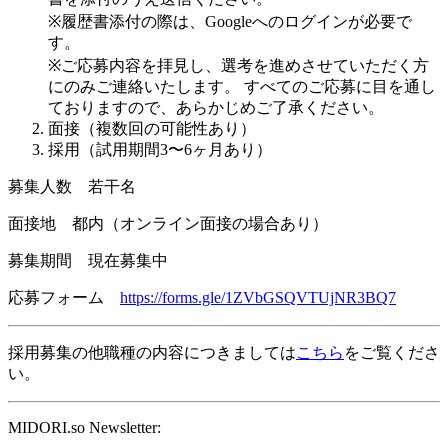
※
履歴書添付の際は、
Google
へのログインが必要で
す。
※
ご応募内容を拝見し、選考を進めさせていただく方
にのみご連絡いたします。
すべてのご応募に目を通し
ておりますので、あらかじめご了承ください。
面接（複数回の可能性あり）
採用（試用期間
3
〜
6
ヶ月あり）
募集人数 若干名
面接地 都内（オンライン面接の場合あり）
募集期間 現在募集中
応募フォーム
https://forms.gle/1ZVbGSQVTUjNR3BQ7
採用募集の他職種の内容につきましては
こちら
をご覧くださ
い。
MIDORI.so Newsletter: