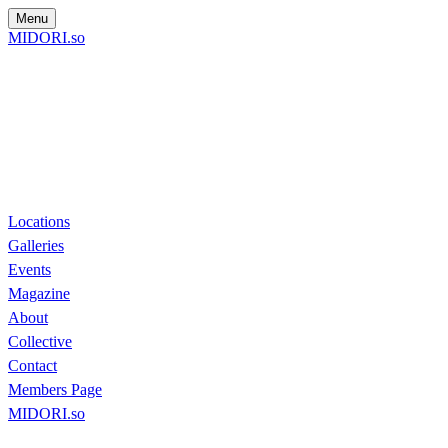
Menu
MIDORI.so
Locations
Galleries
Events
Magazine
About
Collective
Contact
Members Page
MIDORI.so