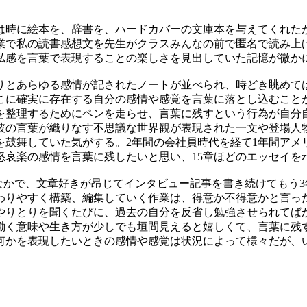
は時に絵本を、辞書を、ハードカバーの文庫本を与えてくれた
業で私の読書感想文を先生がクラスみんなの前で匿名で読み上
私感を言葉で表現することの楽しさを見出していた記憶が微か
りとあらゆる感情が記されたノートが並べられ、時どき眺めて
こに確実に存在する自分の感情や感覚を言葉に落とし込むこと
を整理するためにペンを走らせ、言葉に残すという行為が自分
彼の言葉が織りなす不思議な世界観が表現された一文や登場人
を鼓舞していた気がする。
2
年間の会社員時代を経て
1
年間アメ
怒哀楽の感情を言葉に残したいと思い、
15
章ほどのエッセイを
z
なかで、文章好きが昂じてインタビュー記事を書き続けてもう
3
わりやすく構築、編集していく作業は、得意か不得意かと言っ
やりとりを聞くたびに、過去の自分を反省し勉強させられてば
働く意味や生き方が少しでも垣間見えると嬉しくて、言葉に残
何かを表現したいときの感情や感覚は状況によって様々だが、