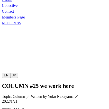
Collective
Contact
Members Page
MIDORI.so
EN
JP
COLUMN
#25 we work here
Topic
:
Column
／
Written by
Yuko Nakayama
／
2022/1/21