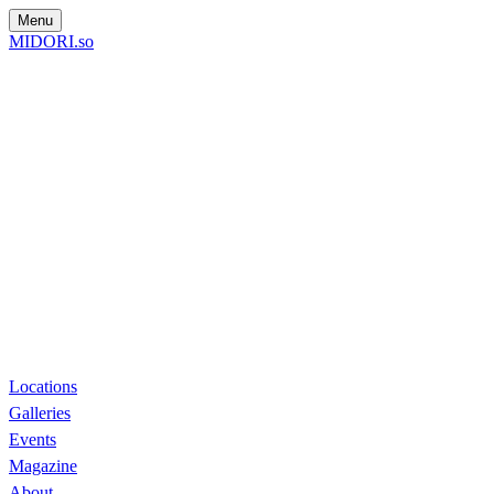
Menu
MIDORI.so
Locations
Galleries
Events
Magazine
About