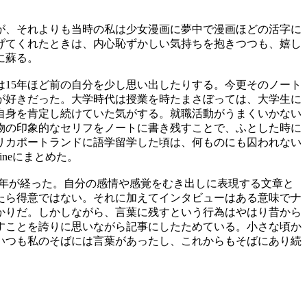
が、それよりも当時の私は少女漫画に夢中で漫画ほどの活字に
げてくれたときは、内心恥ずかしい気持ちを抱きつつも、嬉し
に蘇る。
は
15
年ほど前の自分を少し思い出したりする。今更そのノート
が好きだった。大学時代は授業を時たまさぼっては、大学生に
自身を肯定し続けていた気がする。就職活動がうまくいかない
物の印象的なセリフをノートに書き残すことで、ふとした時に
リカポートランドに語学留学した頃は、何ものにも囚われない
ine
にまとめた。
年が経った。自分の感情や感覚をむき出しに表現する文章と
たら得意ではない。それに加えてインタビューはある意味でナ
かりだ。しかしながら、言葉に残すという行為はやはり昔から
すことを誇りに思いながら記事にしたためている。小さな頃か
いつも私のそばには言葉があったし、これからもそばにあり続