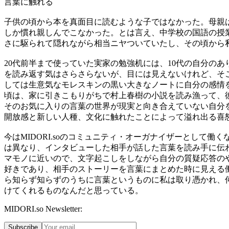
言葉に触れる
子供の頃から本を真面目に読むような子ではなかった。母親
しか慣れ親しんでこなかった。とは言え、中学校の国語の授
さに駆られて隠れながら相当ニヤついていたし、その頃から
20
代前半まで使っていた実家の勉強机には、
10
代の自分のあ
を読み返す気はさらさらないが、目には見えないけれど、そ
しては生意気なモレスキンの黒い大きなノートに自分の感情
頃は、家に引きこもりがちで村上春樹の小説を読み漁って、
そのお気に入りの言葉の世界が現実と向き合えていない自分
開放感と新しい人種、文化に触れたことによって溢れ出る喜
今は
MIDORI.so
のコミュニティ・オーガナイザーとして働く
は異なり、インタビューした相手が話した言葉を読み手に伝
マモノに近いので、文字起こしをしながら自分の質疑応答の
好きであり、相手のストーリーを言葉にまとめた時に見える
ら知らず知らずのうちに言葉というものに私は取り憑かれ、
けてくれるものなんだと思っている。
MIDORI.so Newsletter:
Subscribe