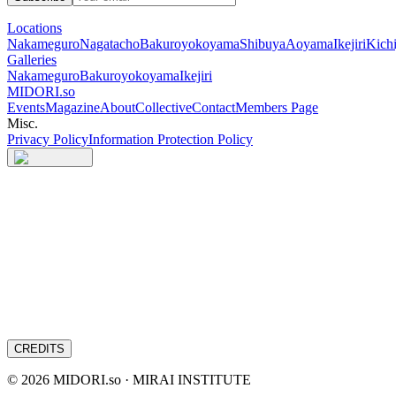
Locations
Nakameguro
Nagatacho
Bakuroyokoyama
Shibuya
Aoyama
Ikejiri
Kichi
Galleries
Nakameguro
Bakuroyokoyama
Ikejiri
MIDORI.so
Events
Magazine
About
Collective
Contact
Members Page
Misc.
Privacy Policy
Information Protection Policy
CREDITS
©
2026
MIDORI.so · MIRAI INSTITUTE