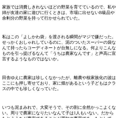
家族では消費しきれないほどの野菜を育てているので、私や
姉が友達の家に遊びに行くときは、市場に出せない
B
級品や
余剰分の野菜を持って行かせられていた。
私はこの「よしかわ袋」を渡される瞬間がマジで嫌だった。
せっかくおしゃれしているのに、泥のついたスーパーの袋な
んて持ったらコーディネートが台無しになる。何よりこんな
ものを引っ提げるなんて「うちは農家なんです」と声高に宣
言するようなものではないか。
田舎ゆえに農家は珍しくなかったが、離農や核家族化の波は
ここにも押し寄せており、家に畑があるという子どもはクラ
スの中でも珍しくなっていた。
いつも泥まみれで、大変そうで、その割に全然かっこよくな
い。周りで農家になりたいなんて子は
1
人もいない。だから