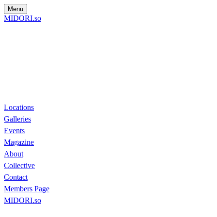
Menu
MIDORI.so
Locations
Galleries
Events
Magazine
About
Collective
Contact
Members Page
MIDORI.so