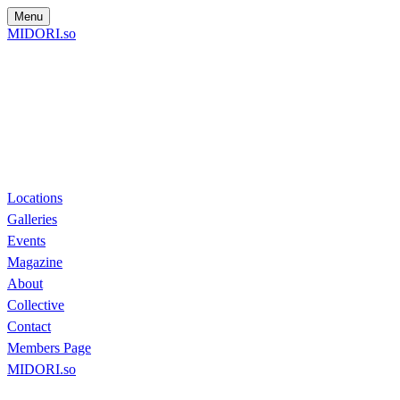
Menu
MIDORI.so
Locations
Galleries
Events
Magazine
About
Collective
Contact
Members Page
MIDORI.so