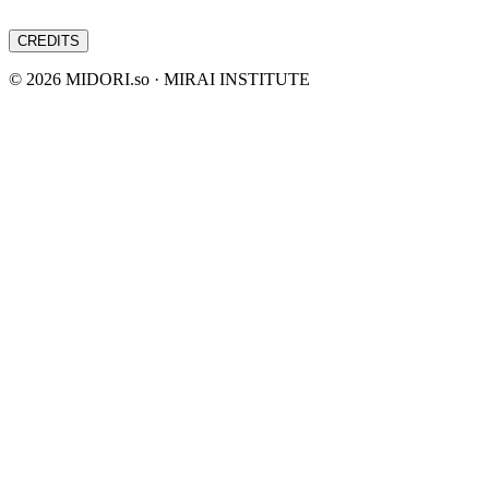
CREDITS
©
2026
MIDORI.so · MIRAI INSTITUTE