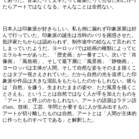
てあった。音楽だって文学だって建築だって売るために作っ
たらアートではなくなる。そんなことは全然ない。
日本人は印象派が好きらしい。私も例に漏れず印象派展は好
んで行っていた。印象派の誕生は当時のパリを困惑させた。
批評家たちからは認められず、制作途中の絵なんて言われて
しまっていたようだ。ヨーロッパでは絵画の種類によってヒ
エラルキーがあった。「歴史画」が一番すごい。次いで「肖
像画」「風俗画」、そして最下層に「風景画」「静物画」。
ヨーロッパは主体が人間。そして自然な姿をそのまま描くこ
とはタブー視さえされていた。だから自然の光を追求した印
象派や作品は大きな混乱をもたらしたのかもしれない。彼ら
は「自然」を嫌う。生まれたままの姿や、ただ風景を描くこ
とさえも。ということは自然ではなく人が手を加えたものを
「アート」と呼ぶのかもしれない。アートの語源はラテン語
の
ars
。技術、工芸、学問とか要するに人が生み出すもの。
アートが切り離したものは自然。アートとは「人間が主体的
に作ったものすべてである」と解釈した。