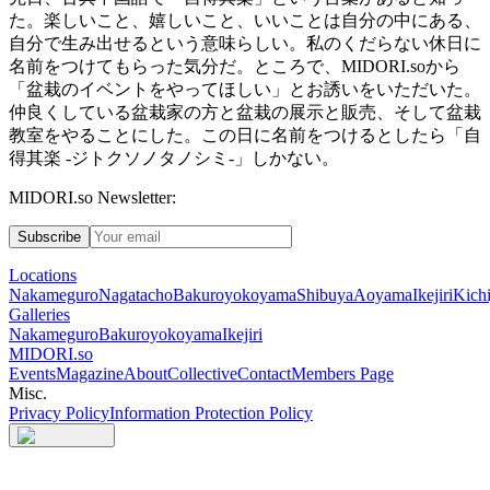
た。楽しいこと、嬉しいこと、いいことは自分の中にある、
自分で生み出せるという意味らしい。私のくだらない休日に
名前をつけてもらった気分だ。ところで、
MIDORI.so
から
「盆栽のイベントをやってほしい」とお誘いをいただいた。
仲良くしている盆栽家の方と盆栽の展示と販売、そして盆栽
教室をやることにした。この日に名前をつけるとしたら「自
得其楽
-
ジトクソノタノシミ
-
」しかない。
MIDORI.so Newsletter:
Subscribe
Locations
Nakameguro
Nagatacho
Bakuroyokoyama
Shibuya
Aoyama
Ikejiri
Kichi
Galleries
Nakameguro
Bakuroyokoyama
Ikejiri
MIDORI.so
Events
Magazine
About
Collective
Contact
Members Page
Misc.
Privacy Policy
Information Protection Policy