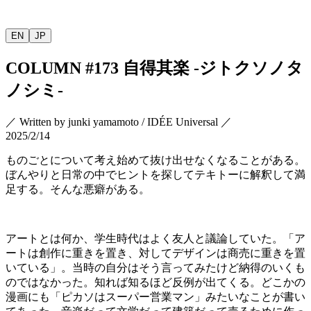
EN
JP
COLUMN
#173
自得其楽
-
ジトクソノタ
ノシミ
-
／
Written by
junki yamamoto / IDÉE Universal
／
2025/2/14
ものごとについて考え始めて抜け出せなくなることがある。
ぼんやりと日常の中でヒントを探してテキトーに解釈して満
足する。そんな悪癖がある。
アートとは何か、学生時代はよく友人と議論していた。「ア
ートは創作に重きを置き、対してデザインは商売に重きを置
いている」。当時の自分はそう言ってみたけど納得のいくも
のではなかった。知れば知るほど反例が出てくる。どこかの
漫画にも「ピカソはスーパー営業マン」みたいなことが書い