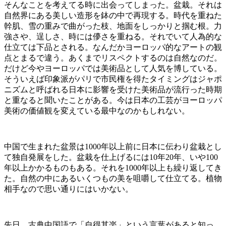
そんなことを考えてる時に出会ってしまった。盆栽。それは
自然界にある美しい造形を鉢の中で再現する。時代を重ねた
幹肌、雪の重みで曲がった枝、地面をしっかりと掴む根。力
強さや、逞しさ、時には儚さを重ねる。それでいて人為的な
仕立ては下品とされる。なんだかヨーロッパ的なアートの観
点とまるで違う。あくまでリスペクトするのは自然なのだ。
だけど今やヨーロッパでは美術品として人気を博している。
そういえば印象派がパリで市民権を得たタイミングはジャポ
ニズムと呼ばれる日本に影響を受けた美術品が流行った時期
と重なると聞いたことがある。今は日本の工芸がヨーロッパ
美術の価値観を変えている最中なのかもしれない。
中国で生まれた盆景は
1000
年以上前に日本に伝わり盆栽とし
て独自発展をした。盆栽を仕上げるには
10
年
20
年、いや
100
年以上かかるものもある。それを
1000
年以上も繰り返してき
た。自然の中にあるいくつもの美を咀嚼して仕立てる。植物
相手なので思い通りにはいかない。
先日、古典中国語で「自得其楽」という言葉があると知っ