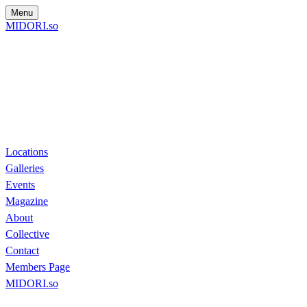
Menu
MIDORI.so
Locations
Galleries
Events
Magazine
About
Collective
Contact
Members Page
MIDORI.so