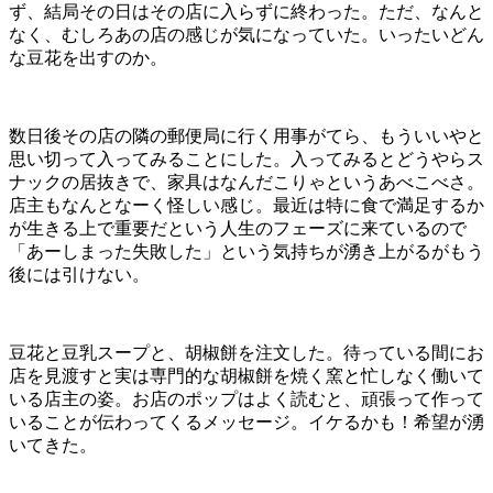
ず、結局その日はその店に入らずに終わった。ただ、なんと
なく、むしろあの店の感じが気になっていた。いったいどん
な豆花を出すのか。
数日後その店の隣の郵便局に行く用事がてら、もういいやと
思い切って入ってみることにした。入ってみるとどうやらス
ナックの居抜きで、家具はなんだこりゃというあべこべさ。
店主もなんとなーく怪しい感じ。最近は特に食で満足するか
が生きる上で重要だという人生のフェーズに来ているので
「あーしまった失敗した」という気持ちが湧き上がるがもう
後には引けない。
豆花と豆乳スープと、胡椒餅を注文した。待っている間にお
店を見渡すと実は専門的な胡椒餅を焼く窯と忙しなく働いて
いる店主の姿。お店のポップはよく読むと、頑張って作って
いることが伝わってくるメッセージ。イケるかも！希望が湧
いてきた。