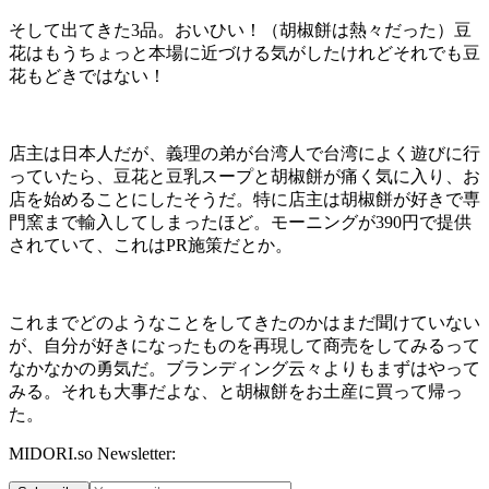
そして出てきた3品。おいひい！（胡椒餅は熱々だった）豆
花はもうちょっと本場に近づける気がしたけれどそれでも豆
花もどきではない！
店主は日本人だが、義理の弟が台湾人で台湾によく遊びに行
っていたら、豆花と豆乳スープと胡椒餅が痛く気に入り、お
店を始めることにしたそうだ。特に店主は胡椒餅が好きで専
門窯まで輸入してしまったほど。モーニングが
390
円で提供
されていて、これは
PR
施策だとか。
これまでどのようなことをしてきたのかはまだ聞けていない
が、自分が好きになったものを再現して商売をしてみるって
なかなかの勇気だ。ブランディング云々よりもまずはやって
みる。それも大事だよな、と胡椒餅をお土産に買って帰っ
た。
MIDORI.so Newsletter: