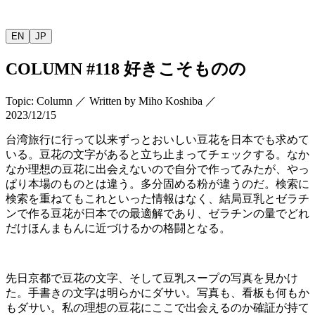
EN
JP
COLUMN
#118
好きこそものの
Topic
:
Column
／
Written by
Miho Koshiba
／
2023/12/15
台湾旅行に行って以来ずっとおいしい豆花を日本でも求めて
いる。豆花の文字があると立ち止まってチェックする。なか
なか理想の豆花に出会えないので自分で作ってみたが、やっ
ぱり本場のものとは違う。多分固める粉が違うのだ。検索に
検索を重ねてもこれといった情報はなく、結局豆乳とゼラチ
ンで作る豆花が日本での最適解であり、ゼラチンの量でどれ
だけほんまもんに近づけるかの格闘となる。
先日京都で豆花の文字、そして豆乳スープの写真を見かけ
た。手書きの文字は明らかにダサい。写真も、看板も何もか
もダサい。私の理想の豆花にここで出会えるのか確証が持て