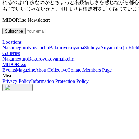
れるのは
1
年後なのかとちょっと名残惜しさを感じながら都心
も
”
でいいじゃないかと、
4
月よりも檜原村を近く感じていま
MIDORI.so Newsletter:
Subscribe
Locations
Nakameguro
Nagatacho
Bakuroyokoyama
Shibuya
Aoyama
Ikejiri
Kichi
Galleries
Nakameguro
Bakuroyokoyama
Ikejiri
MIDORI.so
Events
Magazine
About
Collective
Contact
Members Page
Misc.
Privacy Policy
Information Protection Policy