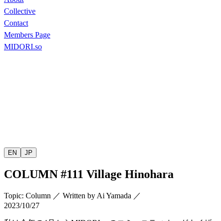
Collective
Contact
Members Page
MIDORI.so
EN
JP
COLUMN
#111 Village Hinohara
Topic
:
Column
／
Written by
Ai Yamada
／
2023/10/27