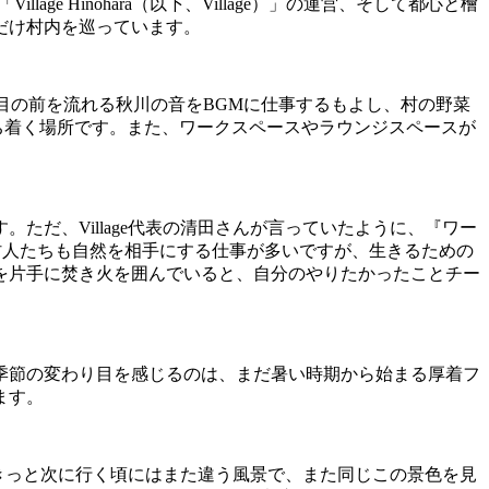
「
Village Hinohara
（以下、
Village
）」の運営、そして都心と檜
だけ村内を巡っています。
目の前を流れる秋川の音を
BGM
に仕事するもよし、村の野菜
ち着く場所です。また、ワークスペースやラウンジスペースが
す。ただ、
Village
代表の清田さんが言っていたように、『ワー
村人たちも自然を相手にする仕事が多いですが、生きるための
を片手に焚き火を囲んでいると、自分のやりたかったことチー
季節の変わり目を感じるのは、まだ暑い時期から始まる厚着フ
ます。
きっと次に行く頃にはまた違う風景で、また同じこの景色を見