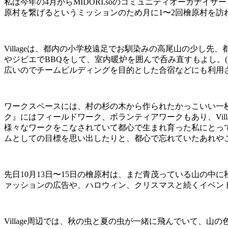
私は今年の
4
月から
MIDORI.so
のコミュニティオーガナイザー
原村を繋げるというミッションのため月に
1
〜
2
回檜原村を訪
Village
は、都内の小学校遠足でお馴染みの高尾山の少し先、
やジビエで
BBQ
をして、室内暖炉を囲んで呑み直すもよし。
(
広いのでチームビルディングを目的とした合宿などにも利用
ワークスペースには、村の杉の木から作られたかっこいい一
ク』にはフィールドワーク、ボランティアワークもあり、
Vil
様々なワークをこなされていて都心で生まれ育った私にとっ
ムとしての目標を思い出したりと、都心で忘れていたあれや
先日
10
月
13
日〜
15
日の檜原村は、まだ青茂っている山の中に
ァッションの広告や、ハロウィン、クリスマスと続くイベン
Village
周辺では、秋の虫と夏の虫が一緒に飛んでいて、山の