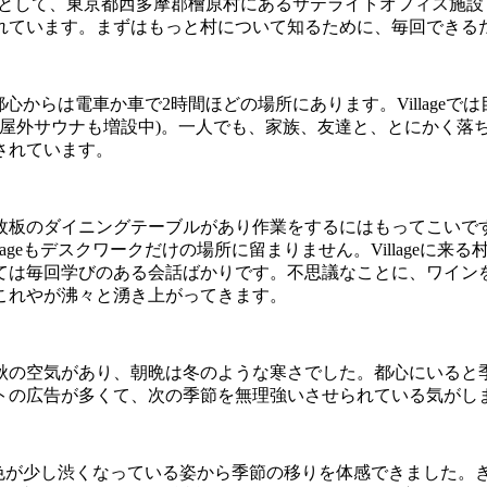
として、東京都西多摩郡檜原村にあるサテライトオフィス施設
れています。まずはもっと村について知るために、毎回できる
都心からは電車か車で
2
時間ほどの場所にあります。
Village
では
屋外サウナも増設中
)
。一人でも、家族、友達と、とにかく落
されています。
枚板のダイニングテーブルがあり作業をするにはもってこいで
lage
もデスクワークだけの場所に留まりません。
Village
に来る
ては毎回学びのある会話ばかりです。不思議なことに、ワイン
これやが沸々と湧き上がってきます。
秋の空気があり、朝晩は冬のような寒さでした。都心にいると
トの広告が多くて、次の季節を無理強いさせられている気がし
色が少し渋くなっている姿から季節の移りを体感できました。