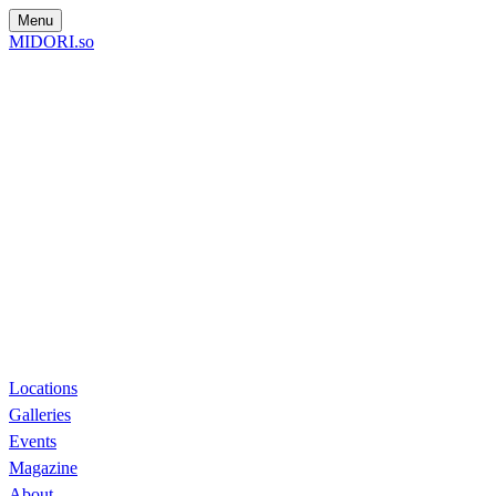
Menu
MIDORI.so
Locations
Galleries
Events
Magazine
About