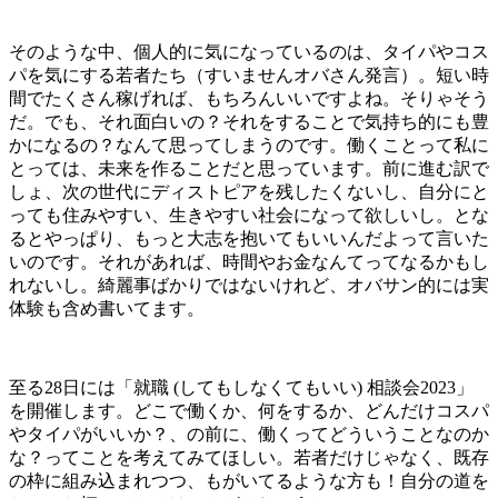
そのような中、個人的に気になっているのは、タイパやコス
パを気にする若者たち（すいませんオバさん発言）。短い時
間でたくさん稼げれば、もちろんいいですよね。そりゃそう
だ。でも、それ面白いの？それをすることで気持ち的にも豊
かになるの？なんて思ってしまうのです。働くことって私に
とっては、未来を作ることだと思っています。前に進む訳で
しょ、次の世代にディストピアを残したくないし、自分にと
っても住みやすい、生きやすい社会になって欲しいし。とな
るとやっぱり、もっと大志を抱いてもいいんだよって言いた
いのです。それがあれば、時間やお金なんてってなるかもし
れないし。綺麗事ばかりではないけれど、オバサン的には実
体験も含め書いてます。
至る
28
日には「就職
(
してもしなくてもいい
)
相談会
2023
」
を開催します。どこで働くか、何をするか、どんだけコスパ
やタイパがいいか？、の前に、働くってどういうことなのか
な？ってことを考えてみてほしい。若者だけじゃなく、既存
の枠に組み込まれつつ、もがいてるような方も！自分の道を