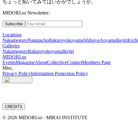
ちょっと拓いてみてはいかがでしょうか。
MIDORI.so Newsletter:
Subscribe
Locations
Nakameguro
Nagatacho
Bakuroyokoyama
Shibuya
Aoyama
Ikejiri
Kichi
Galleries
Nakameguro
Bakuroyokoyama
Ikejiri
MIDORI.so
Events
Magazine
About
Collective
Contact
Members Page
Misc.
Privacy Policy
Information Protection Policy
CREDITS
©
2026
MIDORI.so · MIRAI INSTITUTE