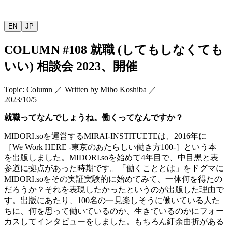
EN
JP
COLUMN
#108
就職
(
してもしなくても
いい
)
相談会
2023
、開催
Topic
:
Column
／
Written by
Miho Koshiba
／
2023/10/5
就職ってなんでしょうね。働くってなんですか？
MIDORI.so
を運営する
MIRAI-INSTITUETE
は、
2016
年に
［
We Work HERE -
東京のあたらしい働き方
100-
］という本
を出版しました。
MIDORI.so
を始めて
4
年目で、中目黒と表
参道に拠点があった時期です。「働くこととは」をドグマに
MIDORI.so
をその実証実験的に始めてみて、一体何を得たの
だろうか？それを表現したかったというのが出版した理由で
す。出版にあたり、
100
名の一見楽しそうに働いている人た
ちに、何を思って働いているのか、生きているのかにフォー
カスしてインタビューをしました。もちろん紆余曲折がある