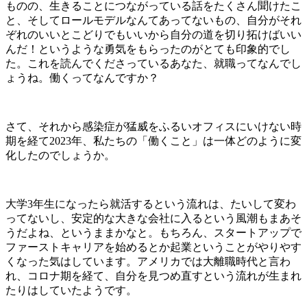
ものの、生きることにつながっている話をたくさん聞けたこ
と、そしてロールモデルなんてあってないもの、自分がそれ
ぞれのいいとこどりでもいいから自分の道を切り拓けばいい
んだ！というような勇気をもらったのがとても印象的でし
た。これを読んでくださっているあなた、就職ってなんでし
ょうね。働くってなんですか？
さて、それから感染症が猛威をふるいオフィスにいけない時
期を経て
2023
年、私たちの「働くこと」は一体どのように変
化したのでしょうか。
大学
3
年生になったら就活するという流れは、たいして変わ
ってないし、安定的な大きな会社に入るという風潮もまあそ
うだよね、というままかなと。もちろん、スタートアップで
ファーストキャリアを始めるとか起業ということがやりやす
くなった気はしています。アメリカでは大離職時代と言わ
れ、コロナ期を経て、自分を見つめ直すという流れが生まれ
たりはしていたようです。