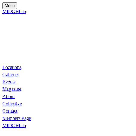
Menu
MIDORI.so
Locations
Galleries
Events
Magazine
About
Collective
Contact
Members Page
MIDORI.so