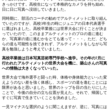
きっかけです。高校生になって本格的なカメラを持ち始め、
日に日に写真へ没頭していきました。
同時期に、部活のコーチの勧めでアルティメットに取り組ん
でいたのですが、高校
3
年生の時にジュニアの日本代表選手
に選ばれました。高校卒業後には世界大会に行くことが決ま
っていたので、このままアルティメットのプロの道に進む
か、写真家の道に進むかをとても迷って・・・。ただ、どち
らの道も可能性を捨てきれず、アルティメットをしながら写
真を勉強しようと考えていました。
高校卒業後は日本写真芸術専門学校へ進学。その年の
7
月に
行われたアルティメットの世界大会を機に、築山さんの写真
への情熱は大きくなっていった。
世界大会で海外選手と闘った時、体格や身体能力といった変
えようのない差を強く体感し、スポーツの道を進むことには
限界があると思いました。世界のトップを目の当たりにした
ことで、今後の自分の立ち位置が見えた。それで、帰国して
すぐに写真で生きていくことを決めました。
一見マイナスな選択のように聞こえますが、逆に、写真には