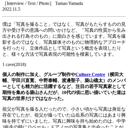
［
Interview / Text / Photo
］
Tamao Yamada
2022.11.5
僕は「写真を撮ること」ではなく、写真がもたらすものの見
方や受け手の意識への問いかけなど、「写真の性質から生み
出される行為そのもの」に面白さを感じています。写真を撮
影するのではなく、写真媒体そのものに物理的なアプローチ
を行ったり、立体作品として写真という概念を表現したり
と、様々な方法で写真表現の可能性を模索しています。
1 cave(2018)
個人の制作に加え、グループ制作や
Culture Centre
（横田大
輔、宇田川直寛、中野泰輔、渡邊聖子、築山礁太）のメンバ
ーとしても精力的に活躍するなど、注目の若手写真家として
期待を集める築山さんだが、
10
代の頃に思い描いていた道は
写真の世界だけではなかった。
祖父が写真を撮る人だったので、小さい頃から写真は身近な
存在でしたが、祖父が撮っていた山岳系の写真にはあまり興
味を持てずにいました。写真に興味を持ち始めたのは、中学
3
年生の時にロベール・ドアノーの写真集と出会ったことが