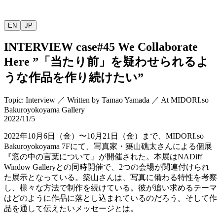
EN
JP
INTERVIEW
case#45 We Collaborate
Here ”
「当たり前」を疑わせられるよ
うな作品を作り続けたい
”
Topic
:
Interview
／
Written by
Tamao Yamada
／
At MIDORI.so
Bakuroyokoyama Gallery
2022/11/5
2022
年
10
月
6
日（金）〜
10
月
21
日（金）まで、
MIDORI.so
Bakuroyokoyama 7F
にて、写真家・築山礁太さんによる個展
『窓の中の言葉について』が開催された。本展は
NADiff
Window Gallery
との同時開催で、
2
つの会場が関連付けられ
た展示となっている。築山さんは、写真に備わる特性を考察
し、様々な方法で制作を続けている。彼が追い求めるテーマ
はどのように作品に落とし込まれているのだろう。そして作
品を通して伝えたいメッセージとは。