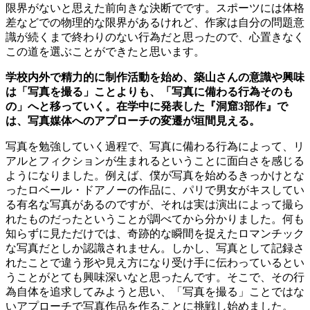
限界がないと思えた前向きな決断でです。スポーツには体格
差などでの物理的な限界があるけれど、作家は自分の問題意
識が続くまで終わりのない行為だと思ったので、心置きなく
この道を選ぶことができたと思います。
学校内外で精力的に制作活動を始め、築山さんの意識や興味
は「写真を撮る」ことよりも、「写真に備わる行為そのも
の」へと移っていく。在学中に発表した『洞窟
3
部作』で
は、写真媒体へのアプローチの変遷が垣間見える。
写真を勉強していく過程で、写真に備わる行為によって、リ
アルとフィクションが生まれるということに面白さを感じる
ようになりました。例えば、僕が写真を始めるきっかけとな
ったロベール・ドアノーの作品に、パリで男女がキスしてい
る有名な写真があるのですが、それは実は演出によって撮ら
れたものだったということが調べてから分かりました。何も
知らずに見ただけでは、奇跡的な瞬間を捉えたロマンチック
な写真だとしか認識されません。しかし、写真として記録さ
れたことで違う形や見え方になり受け手に伝わっているとい
うことがとても興味深いなと思ったんです。そこで、その行
為自体を追求してみようと思い、「写真を撮る」ことではな
いアプローチで写真作品を作ることに挑戦し始めました。