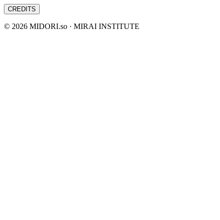
CREDITS
©
2026
MIDORI.so · MIRAI INSTITUTE