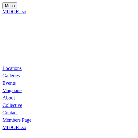
Menu
MIDORI.so
Locations
Galleries
Events
Magazine
About
Collective
Contact
Members Page
MIDORI.so