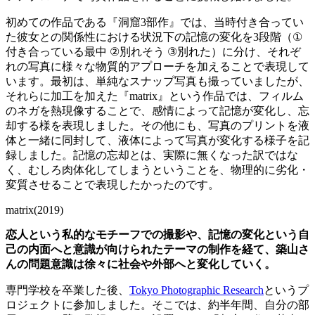
初めての作品である『洞窟
3
部作』では、当時付き合ってい
た彼女との関係性における状況下の記憶の変化を3段階（
①
付き合っている最中
②
別れそう
③
別れた）に分け、それぞ
れの写真に様々な物質的アプローチを加えることで表現して
います。最初は、単純なスナップ写真も撮っていましたが、
それらに加工を加えた『
matrix
』という作品では、フィルム
のネガを熱現像することで、感情によって記憶が変化し、忘
却する様を表現しました。その他にも、写真のプリントを液
体と一緒に同封して、液体によって写真が変化する様子を記
録しました。記憶の忘却とは、実際に無くなった訳ではな
く、むしろ肉体化してしまうということを、物理的に劣化・
変質させることで表現したかったのです。
matrix(2019)
恋人という私的なモチーフでの撮影や、記憶の変化という自
己の内面へと意識が向けられたテーマの制作を経て、築山さ
んの問題意識は徐々に社会や外部へと変化していく。
専門学校を卒業した後、
Tokyo Photographic Research
というプ
ロジェクトに参加しました。そこでは、約半年間、自分の部