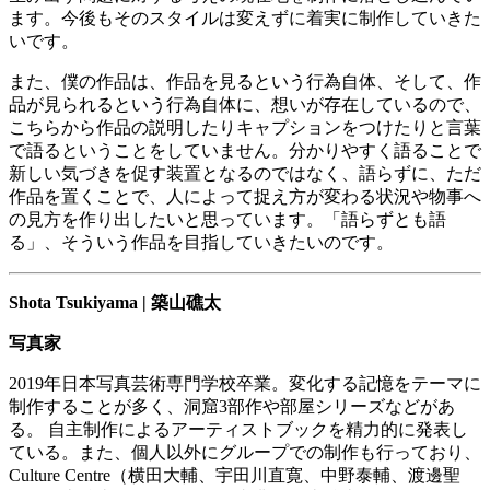
ます。今後もそのスタイルは変えずに着実に制作していきた
いです。
また、僕の作品は、作品を見るという行為自体、そして、作
品が見られるという行為自体に、想いが存在しているので、
こちらから作品の説明したりキャプションをつけたりと言葉
で語るということをしていません。分かりやすく語ることで
新しい気づきを促す装置となるのではなく、語らずに、ただ
作品を置くことで、人によって捉え方が変わる状況や物事へ
の見方を作り出したいと思っています。「語らずとも語
る」、そういう作品を目指していきたいのです。
Shota Tsukiyama |
築山礁太
写真家
2019
年日本写真芸術専門学校卒業。変化する記憶をテーマに
制作することが多く、洞窟
3
部作や部屋シリーズなどがあ
る。
自主制作によるアーティストブックを精力的に発表し
ている。また、個人以外にグループでの制作も行っており、
Culture Centre
（横田大輔、宇田川直寛、中野泰輔、渡邊聖