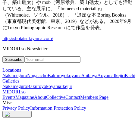
子、築山礁太）や
mob
（河原孝典、築山礁太）としても活動
している。主な展示に、『
Immersed materiality
』
（
Whitenoise
、ソウル、
2018
）、『退屈な本
Boring Books
』
（東京都現代美術館、東京、
2019
）などがある。
2020
年
9
月
に
Tokyo Photographic Research
にて作品を発表。
http://shotatsukiyama.com/
MIDORI.so Newsletter:
Subscribe
Locations
Nakameguro
Nagatacho
Bakuroyokoyama
Shibuya
Aoyama
Ikejiri
Kichi
Galleries
Nakameguro
Bakuroyokoyama
Ikejiri
MIDORI.so
Events
Magazine
About
Collective
Contact
Members Page
Misc.
Privacy Policy
Information Protection Policy