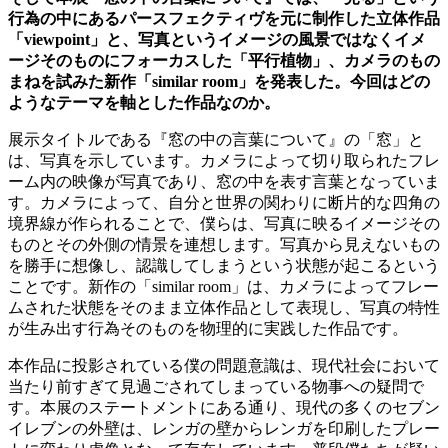
行為の中にあるパースフェクティヴを元に制作した立体作品
「
viewpoint
」と、写真というイメージの風景ではなくイメ
ージそのものにフォーカスした「平行植物」、カメラのもの
まねを試みた新作「
similar room
」を発表した。今回はどの
ようなテーマを軸とした作品なのか。
展示タイトルである『窓の中の言葉について』の「窓」と
は、写真を示しています。カメラによって切り取られたフレ
ーム内の映像が写真であり、窓の中を表す言葉となっていま
す。カメラによって、自分と世界の関わりに断片的な四角の
境界線が作られることで、僕らは、写真に映るイメージその
ものとその外側の情景を連想します。写真から見えないもの
を勝手に想像し、認識してしまうという状態が起こるという
ことです。新作の「
similar room
」は、カメラによってフレー
ムされた状態をそのまま立体作品として表現し、写真の特性
が生み出す行為そのものを物理的に実践した作品です。
本作品に投影されている僕の問題意識は、現代社会において
当たり前すぎて見過ごされてしまっている物事への疑問で
す。本展のステートメントにある通り、現代の多くのセブン
イレブンの外壁は、レンガの壁からレンガを印刷したプレー