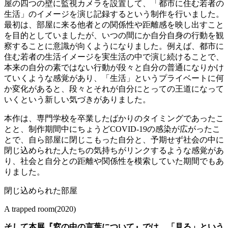
屋の四つの壁に監視カメラを設置して、「都市に住む若者の
生活」のイメージを演じ記録するという制作を行いました。
最初は、部屋に来る他者との関係性や距離感を映し出すこと
を目的としていましたが、いつの間にか自分自身の行動を観
察することに意識が向くようになりました。例えば、都市に
住む若者の生活イメージを実生活の中で演じ続けることで、
本来の自分の素ではない行動が段々と自分の普通になりかけ
ていくような感覚があり、「生活」というプライベートに何
か変化があると、段々とそれが自分にとっての王道になって
いくという新しい気づきがありました。
本作は、専門学校を卒業したばかりのタイミングであったこ
とと、制作期間中にちょうど
COVID-19
の感染が広がったこ
とで、自ら部屋に閉じこもった自分と、予期せず社会の中に
閉じ込められた人たちの気持ちがリンクするような感覚があ
り、社会と自分との距離や関係性を模索していた期間でもあ
りました。
閉じ込められた部屋
A trapped room(2020)
そして本展『窓の中の言葉について』では、「見る」という