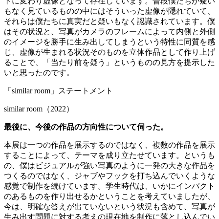
トに変わり虚像となって存在しています。普段僕たちが疑い
もなく見ているものの中にはそういった虚像が隠れていて、
それらは僕たちに真実だと疑いもなく認識されています。僕
はその状況と、写真がカメラのフレームによって内側と外側
のイメージを勝手に生み出してしまうという特性に同質を感
じ、虚像が生まれる状況そのものを立体作品として作り上げ
ることで、「当たり前を疑う」というものの見方を提示した
いと思ったのです。
「
similar room
」ステートメント
similar room
（
2022
）
最後に、今後の作品の方向性について伺った。
本展は一つの作品を展示するのではなく、複数の作品を展示
することによって、テーマを成り立たせています。というも
の、僕はビジュアルが強い写真のように一発の大きな作品を
つくるのではなく、ジャブやフックを打ち込んでいくような
感覚で制作を続けています。学生時代は、いかにインパクト
のあるものを作り出せるかということを考えていましたが、
今は、明確な答えが出ていないという状況も含めて、写真が
生み出す問題に対する考えの現在地を制作に落とし込んでい