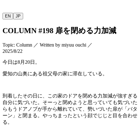
EN
JP
COLUMN
#198
扉を閉める力加減
Topic
:
Column
／
Written by
miyuu ouchi
／
2025/8/22
今日は
8
月
20
日。
愛知の山奥にある祖父母の家に滞在している。
到着したその日に、この家のドアを閉める力加減が強すぎる
自分に気づいた。そーっと閉めようと思っていても気づいた
らもうドアノブが手から離れていて、勢いづいた扉が「バタ
ーン」と閉まる。やっちまったという顔でじじと目を合わせ
る。