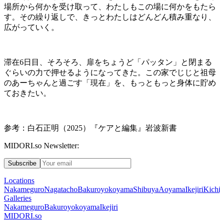
場所から何かを受け取って、わたしもこの場に何かをもたら
す。その繰り返しで、きっとわたしはどんどん積み重なり、
広がっていく。
滞在6日目、そろそろ、扉をちょうど「パッタン」と閉まる
ぐらいの力で押せるようになってきた。この家でじじと祖母
のあーちゃんと過ごす「現在」を、もっともっと身体に貯め
ておきたい。
参考：白石正明（
2025
）『ケアと編集』岩波新書
MIDORI.so Newsletter:
Subscribe
Locations
Nakameguro
Nagatacho
Bakuroyokoyama
Shibuya
Aoyama
Ikejiri
Kichi
Galleries
Nakameguro
Bakuroyokoyama
Ikejiri
MIDORI.so