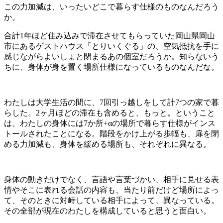
この力加減は、いったいどこで暮らす仕様のものなんだろう
か。
合計1年ほど住み込みで滞在させてもらっていた岡山県岡山
市にあるゲストハウス「とりいくぐる」の、空気抵抗を手に
感じながらよいしょと閉まるあの個室だろうか。知らないう
ちに、身体が身を置く場所仕様になっているものなんだな。
わたしは大学生活の間に、7回引っ越しをして計7つの家で暮
らした。2ヶ月ほどの滞在も含めると、もっと。ということ
は、わたしの身体には7か所
+α
の場所で暮らす仕様がインス
トールされたことになる。階段をかけ上がる歩幅も、扉を閉
める力加減も、身体を緩める場所も、それぞれに異なる。
身体の動きだけでなく、言語や言葉づかい、相手に見せる表
情やそこに表れる会話の内容も、当たり前だけど場所によっ
て、そのときに対峙している相手によって、異なっている。
その全部が現在のわたしを構成していると思うと面白い。