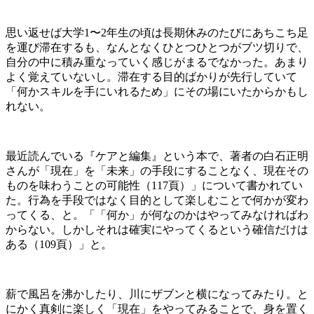
思い返せば大学1〜2年生の頃は長期休みのたびにあちこち足
を運び滞在するも、なんとなくひとつひとつがブツ切りで、
自分の中に積み重なっていく感じがまるでなかった。あまり
よく覚えていないし。滞在する目的ばかりが先行していて
「何かスキルを手にいれるため」にその場にいたからかもし
れない。
最近読んでいる『ケアと編集』という本で、著者の白石正明
さんが「現在」を「未来」の手段にすることなく、現在その
ものを味わうことの可能性（
117
頁）」について書かれてい
た。行為を手段ではなく目的として楽しむことで何かが変わ
ってくる、と。「「何か」が何なのかはやってみなければわ
からない。しかしそれは確実にやってくるという確信だけは
ある（
109
頁）」と。
薪で風呂を沸かしたり、川にザブンと横になってみたり。と
にかく真剣に楽しく「現在」をやってみることで、身を置く