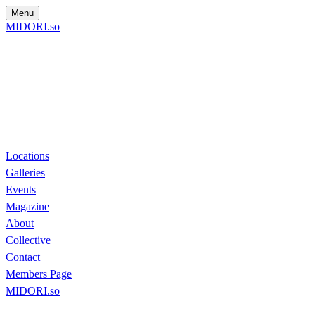
Menu
MIDORI.so
Locations
Galleries
Events
Magazine
About
Collective
Contact
Members Page
MIDORI.so