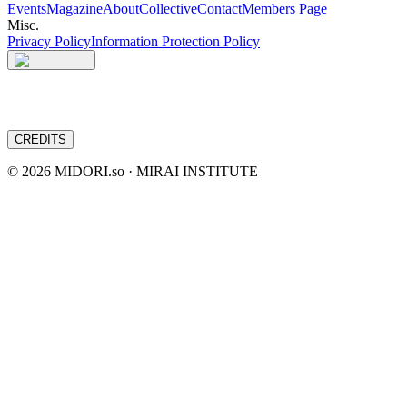
Events
Magazine
About
Collective
Contact
Members Page
Misc.
Privacy Policy
Information Protection Policy
CREDITS
©
2026
MIDORI.so · MIRAI INSTITUTE