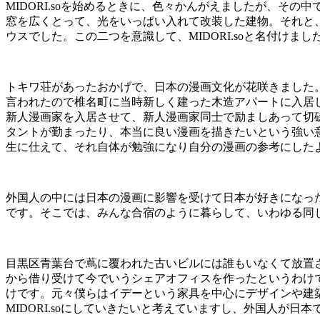
MIDORI.so
を始めるときに、色々かんがえましたが、その中
窓を広くとって、光をいっぱい入れて改装した建物。それと
ウスでした。この二つを意識して、
MIDORI.so
と名付けまし
トキワ荘があったおかげで、日本の漫画文化が花咲きました
言われたので椎名町に当時新しく建った木造アパートに入居
新人漫画家を入居させて、新人漫画家同士で励ましあって切
タントが勤まったり、本当に良い漫画を描きたいという強い
生に仕えて、それ自体が勉強になり自分の漫画の参考にした
外国人の中には日本の漫画に影響を受けて日本が好きになっ
です。そこでは、みんな合宿のように暮らして、いわゆる同
目黒区青葉台で蔦に覆われた古いビルには誰もいなくて放置
から借り受けて今でいうシェアオフィスを作ったというわけ
けです。元々僕らはイデーという家具を中心にデザインや建
MIDORI.so
にしていきたいと考えていますし、外国人が日本