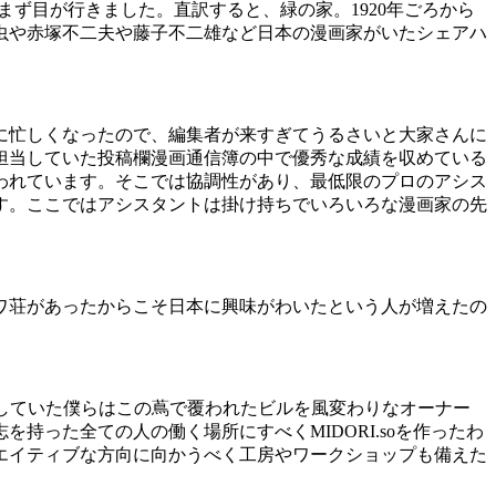
まず目が行きました。直訳すると、緑の家。
1920
年ごろから
虫や赤塚不二夫や藤子不二雄など日本の漫画家がいたシェアハ
に忙しくなったので、編集者が来すぎてうるさいと大家さんに
担当していた投稿欄漫画通信簿の中で優秀な成績を収めている
われています。そこでは協調性があり、最低限のプロのアシス
す。ここではアシスタントは掛け持ちでいろいろな漫画家の先
ワ荘があったからこそ日本に興味がわいたという人が増えたの
していた僕らはこの蔦で覆われたビルを風変わりなオーナー
志を持った全ての人の働く場所にすべく
MIDORI.so
を作ったわ
エイティブな方向に向かうべく工房やワークショップも備えた