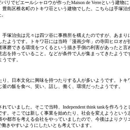
でパリでピエールシャロウが作った
Maison de Verre
という建物に
、豊島区椎名町のトキワ荘という建物でした。こちらは手塚治
た。
。手塚治虫は元々は四ツ谷に事務所を構えたのですが、あまり
したようです。トキワ荘には当時「漫画少年」の寺田ヒロオが
磋琢磨できる環境をつくるという描き手側の利害があったと言
意志を持っていること。などが条件で人が集まってきたようで
ようです。
たり、日本文化に興味を持つたりする人が多いようです。トキ
じ釜の飯を食べ、笑い、話し、働く、環境だったようです。
されていました。そこで当時、
Independent think tank
を作ろうと
です。そこでは新しく事業を始めたり、社会を変えようという
築や都市を考える会社をやっていましたので、今後はよりクリ
で働きやすいようにしたいとも考えています。