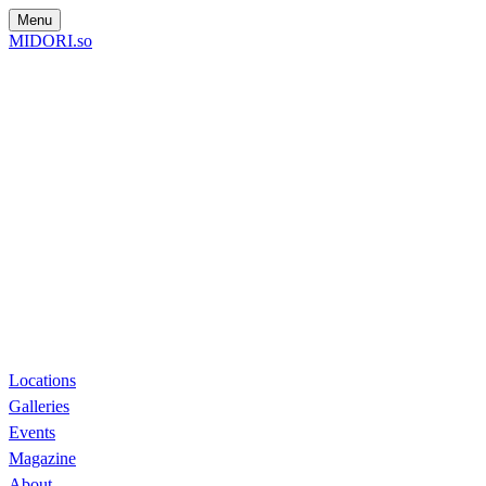
Menu
MIDORI.so
Locations
Galleries
Events
Magazine
About