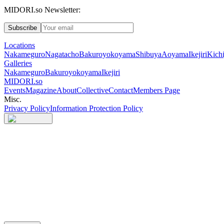
MIDORI.so Newsletter:
Subscribe
Locations
Nakameguro
Nagatacho
Bakuroyokoyama
Shibuya
Aoyama
Ikejiri
Kichi
Galleries
Nakameguro
Bakuroyokoyama
Ikejiri
MIDORI.so
Events
Magazine
About
Collective
Contact
Members Page
Misc.
Privacy Policy
Information Protection Policy