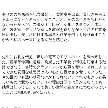
モリスの肖像画を記念撮影し、実習室を出る。美しさを考え
るようになったきっかけがここだと、その気付きを忘れたく
なかったからだ。スタジオ、暗室、シルクスタジオ、木工
室、製図室、デッサン室
…
各教室を巡りながら当時の授業を
思い出し、美しさに対する思考と作業を何度も繰り返すこと
が今の私のベースにあるんだと感じた。
先生にお礼を伝え、帰りの電車でモリスの半生を調べ直し
た。産業革命期に急速に発展した工業化は環境を汚染するだ
けではなく、当時のクラフトマンから職を奪い、それによっ
てできた安価な粗悪品は人の心から豊かさを奪っていった。
今の世の中も近い状況なのかもしれない。それでもきっと美
しいものは変わらない。その理由は頭では分からなくても、
感覚は知ってる。そして美しい空間が豊かさにつながってい
ることは
MIDORI.so
で知った。