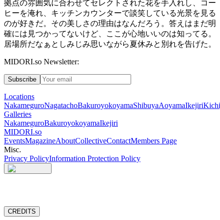
拠点の雰囲気に合わせてセレクトされた花を手入れし、コー
ヒーを淹れ、キッチンカウンターで談笑している光景を見る
のが好きだ。その美しさの理由はなんだろう。答えはまだ明
確には見つかってないけど、ここが心地いいのは知ってる。
居場所だなぁとしみじみ思いながら夏休みと別れを告げた。
MIDORI.so Newsletter:
Subscribe
Locations
Nakameguro
Nagatacho
Bakuroyokoyama
Shibuya
Aoyama
Ikejiri
Kichi
Galleries
Nakameguro
Bakuroyokoyama
Ikejiri
MIDORI.so
Events
Magazine
About
Collective
Contact
Members Page
Misc.
Privacy Policy
Information Protection Policy
CREDITS