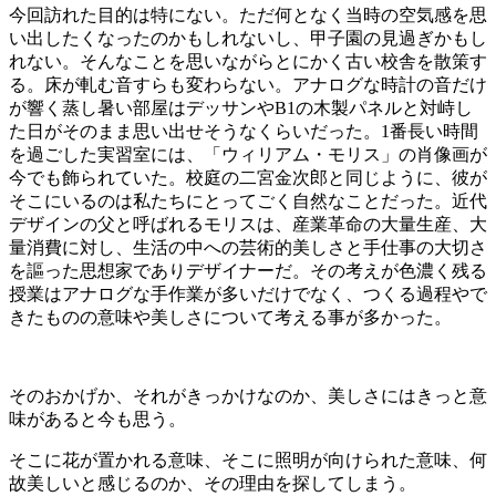
今回訪れた目的は特にない。ただ何となく当時の空気感を思
い出したくなったのかもしれないし、甲子園の見過ぎかもし
れない。そんなことを思いながらとにかく古い校舎を散策す
る。床が軋む音すらも変わらない。アナログな時計の音だけ
が響く蒸し暑い部屋はデッサンや
B1
の木製パネルと対峙し
た日がそのまま思い出せそうなくらいだった。
1
番長い時間
を過ごした実習室には、「ウィリアム・モリス」の肖像画が
今でも飾られていた。校庭の二宮金次郎と同じように、彼が
そこにいるのは私たちにとってごく自然なことだった。近代
デザインの父と呼ばれるモリスは、産業革命の大量生産、大
量消費に対し、生活の中への芸術的美しさと手仕事の大切さ
を謳った思想家でありデザイナーだ。その考えが色濃く残る
授業はアナログな手作業が多いだけでなく、つくる過程やで
きたものの意味や美しさについて考える事が多かった。
そのおかげか、それがきっかけなのか、美しさにはきっと意
味があると今も思う。
そこに花が置かれる意味、そこに照明が向けられた意味、何
故美しいと感じるのか、その理由を探してしまう。