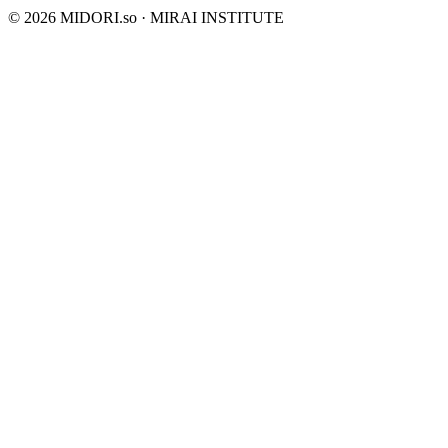
©
2026
MIDORI.so · MIRAI INSTITUTE