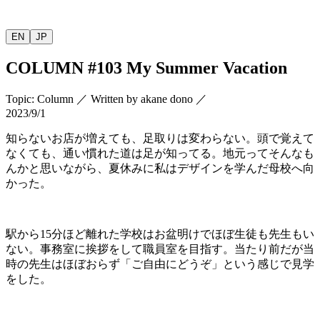
EN
JP
COLUMN
#103 My Summer Vacation
Topic
:
Column
／
Written by
akane dono
／
2023/9/1
知らないお店が増えても、足取りは変わらない。頭で覚えて
なくても、通い慣れた道は足が知ってる。地元ってそんなも
んかと思いながら、夏休みに私はデザインを学んだ母校へ向
かった。
駅から
15
分ほど離れた学校はお盆明けでほぼ生徒も先生もい
ない。事務室に挨拶をして職員室を目指す。当たり前だが当
時の先生はほぼおらず「ご自由にどうぞ」という感じで見学
をした。