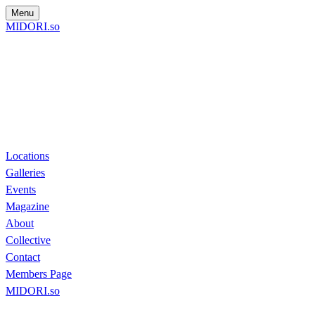
Menu
MIDORI.so
Locations
Galleries
Events
Magazine
About
Collective
Contact
Members Page
MIDORI.so