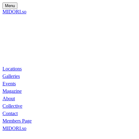
Menu
MIDORI.so
Locations
Galleries
Events
Magazine
About
Collective
Contact
Members Page
MIDORI.so