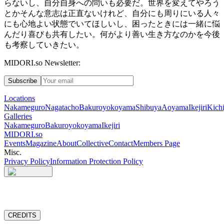
らないし、自分自身への問いも必要だ。世界を変えてやろう
とかそんな意志は正直ないけれど、自分にも周りにいる人々
にも心地よい状態でいてほしいし、困ったときには一緒に悩
んだり喜びも共有したい。何がより善い生き方なのかを今後
も考察していきたい。
MIDORI.so Newsletter:
Subscribe
Locations
Nakameguro
Nagatacho
Bakuroyokoyama
Shibuya
Aoyama
Ikejiri
Kichi
Galleries
Nakameguro
Bakuroyokoyama
Ikejiri
MIDORI.so
Events
Magazine
About
Collective
Contact
Members Page
Misc.
Privacy Policy
Information Protection Policy
CREDITS