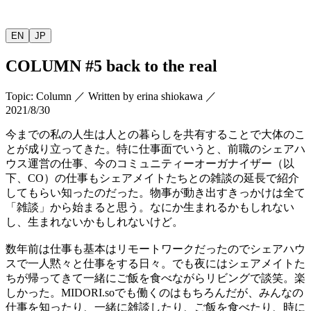
EN
JP
COLUMN
#5 back to the real
Topic
:
Column
／
Written by
erina shiokawa
／
2021/8/30
今までの私の人生は人との暮らしを共有することで大体のこ
とが成り立ってきた。特に仕事面でいうと、前職のシェアハ
ウス運営の仕事、今のコミュニティーオーガナイザー（以
下、
CO
）の仕事もシェアメイトたちとの雑談の延長で紹介
してもらい知ったのだった。物事が動き出すきっかけは全て
「雑談」から始まると思う。なにか生まれるかもしれない
し、生まれないかもしれないけど。
数年前は仕事も基本はリモートワークだったのでシェアハウ
スで一人黙々と仕事をする日々。でも夜にはシェアメイトた
ちが帰ってきて一緒にご飯を食べながらリビングで談笑。楽
しかった。
MIDORI.so
でも働くのはもちろんだが、みんなの
仕事を知ったり、一緒に雑談したり、ご飯を食べたり、時に