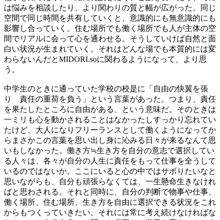
は悩みを相談したり、より関わりの質と幅が広がった。同じ
空間で同じ時間を共有していくと、意識的にも無意識的にも
影響し合っていく。住む場所でも働く場所でも人が主体の空
間でリアルに会って心を通わせる。そうしていけば自然と面
白い状況が生まれていく。それはどんな場でも本質的には変
わらないんだと
MIDORI.so
に関わるようになって、より思
う。
中学生のときに通っていた学校の校是に「自由の快翼を張
り 責任の重荷を負う」という言葉があった。つまり、責任
を果たしたところに自由がある、という意味だ。そのときは
一ミリも心を動かされることはなかったしすっかり忘れてい
たけど、大人になりフリーランスとして働くようになってか
らまさかこの言葉を思い出し身に沁みる日々が来るなんて思
いもしなかった。働き方
≒
生き方を自分の意志で選択してい
る人々は、各々が自分の人生に責任をもって仕事を全うして
いるのではないか。ここにいると心の中ではサボりたいなと
思いながらも、自分も頑張らなくては、一生懸命生きなけれ
ばと思わされる。それと同時に、自分の判断で物事や仕事、
働く場所、住む場所、生き方を自由に選択できる状況をこれ
からもつくっていきたい。それには常に考え続けなければな