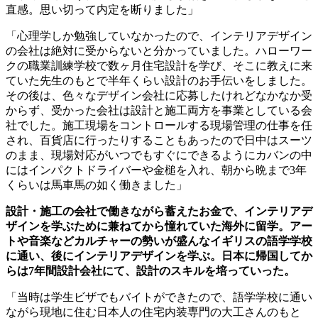
直感。思い切って内定を断りました」
「心理学しか勉強していなかったので、インテリアデザイン
の会社は絶対に受からないと分かっていました。ハローワー
クの職業訓練学校で数ヶ月住宅設計を学び、そこに教えに来
ていた先生のもとで半年くらい設計のお手伝いをしました。
その後は、色々なデザイン会社に応募したけれどなかなか受
からず、受かった会社は設計と施工両方を事業としている会
社でした。施工現場をコントロールする現場管理の仕事を任
され、百貨店に行ったりすることもあったので日中はスーツ
のまま、現場対応がいつでもすぐにできるようにカバンの中
にはインパクトドライバーや金槌を入れ、朝から晩まで
3
年
くらいは馬車馬の如く働きました」
設計・施工の会社で働きながら蓄えたお金で、インテリアデ
ザインを学ぶために兼ねてから憧れていた海外に留学。アー
トや音楽などカルチャーの勢いが盛んなイギリスの語学学校
に通い、後にインテリアデザインを学ぶ。日本に帰国してか
らは
7
年間設計会社にて、設計のスキルを培っていった。
「当時は学生ビザでもバイトができたので、語学学校に通い
ながら現地に住む日本人の住宅内装専門の大工さんのもと