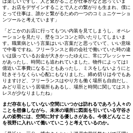
は楽しいですし、人と繋がることが仕事かなと思っていま
す。お店をデザインすることで人との繋がりも生まれ、僕に
とって仕事は、誰かと繋がるための一つのコミュニケーショ
ンツールと考えています」
「どこかのお店に行ってもつい内装を見てしまうし、オペレ
ーションを見たり、壁をコンコンと叩いたりしてしまいま
す。職業病という言葉はいい言葉だと思っていて、いい意味
で中毒ですね。フリーランスと前の会社で働いていた時の違
いは扱っているお金が大きかったゆえに、常にプレッシャー
があったし、時間にも追われていました。物件によっては
1
億近い工事費になることもあったし、ミスをしないようにと
吐きそうなくらい心配にもなりました。締め切りは今でもあ
りますけど、フリーランスはやり方も働く場所も自由だし、
みどり荘という居場所もあるし、場所と時間に関してはスト
レスが少なりましたね」
まだ存在もしていない空間にいつかは訪れるであろう人々の
ことを想像しながら、未来の場所に図面を引いている守谷さ
んの姿勢には、空間に対する優しさがある。今後どんなこと
を視野に入れいて働いていこうと考えているのか。