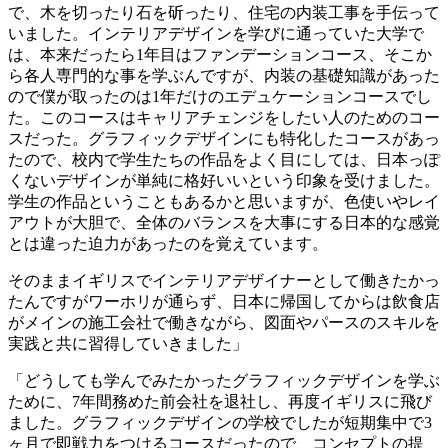
で、木を切ったり石を斫ったり、住宅の内装工事を手伝って
いました。インテリアデザインを学びに通っていた大学で
は、本来だったら
1
年目はファンデーションコース、そこか
ら各人専門的な事を学ぶんですが、内装の基礎知識があった
ので僕が取ったのは
1
年だけのエデュケーションコースでし
た。このコースはキャリアチェンジをしたい人のためのコー
スだった。グラフィックデザインにも特化したコースがあっ
たので、校内で学生たちの作品をよく目にしては、日本っぽ
くないデザインが単純に格好いいという印象を受けました。
学生の作品ということもあるかと思いますが、色使いやレイ
アウトが大胆で、全体のバランスを大事にする日本的な感覚
とは違った迫力があったのを覚えています。
そのままイギリスでインテリアデザイナーとして働きたかっ
たんですがワーホリが通らず、日本に帰国してからは飲食店
がメインの施工会社で働きながら、図面やパースのスキルを
実践と共に習得していきました」
「どうしても学んでみたかったグラフィックデザインを学ぶ
ために、
7
年間務めた前会社を退社し、再度イギリスに飛び
ました。グラフィックデザインの学校でしたが短期集中で
3
ヶ月で即戦力をつけるコースだったので、コンセプトの提