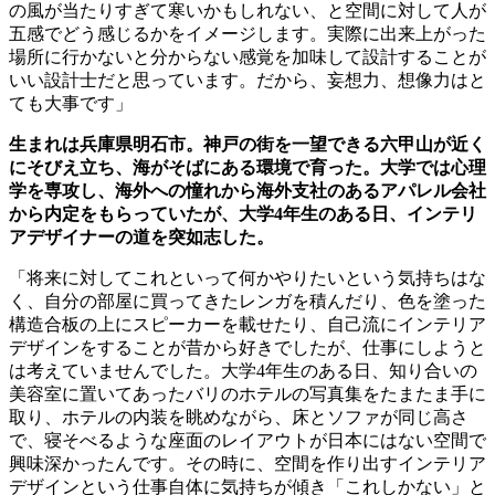
の風が当たりすぎて寒いかもしれない、と空間に対して人が
五感でどう感じるかをイメージします。実際に出来上がった
場所に行かないと分からない感覚を加味して設計することが
いい設計士だと思っています。だから、妄想力、想像力はと
ても大事です」
生まれは兵庫県明石市。神戸の街を一望できる六甲山が近く
にそびえ立ち、海がそばにある環境で育った。大学では心理
学を専攻し、海外への憧れから海外支社のあるアパレル会社
から内定をもらっていたが、大学
4
年生のある日、インテリ
アデザイナーの道を突如志した。
「将来に対してこれといって何かやりたいという気持ちはな
く、自分の部屋に買ってきたレンガを積んだり、色を塗った
構造合板の上にスピーカーを載せたり、自己流にインテリア
デザインをすることが昔から好きでしたが、仕事にしようと
は考えていませんでした。大学
4
年生のある日、知り合いの
美容室に置いてあったバリのホテルの写真集をたまたま手に
取り、ホテルの内装を眺めながら、床とソファが同じ高さ
で、寝そべるような座面のレイアウトが日本にはない空間で
興味深かったんです。その時に、空間を作り出すインテリア
デザインという仕事自体に気持ちが傾き「これしかない」と