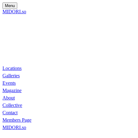
Menu
MIDORI.so
Locations
Galleries
Events
Magazine
About
Collective
Contact
Members Page
MIDORI.so