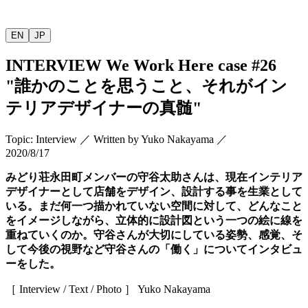
EN
JP
INTERVIEW
We Work Here case #26
"
誰かのことを思うこと、それがイン
テリアデザイナーの真髄
"
Topic
:
Interview
／
Written by
Yuko Nakayama
／
2020/8/17
みどり荘永田町メンバーの守谷太助さんは、現在インテリア
デザイナーとして店舗をデザイン、設計する事を生業として
いる。まだ何一つ描かれていない空間に対して、どんなこと
をイメージしながら、立体的に設計図という一つの絵に線を
重ねていくのか。守谷さんが大切にしている姿勢、感覚、そ
して今後の視野など守谷さんの「働く」についてインタビュ
ーをした。
［
Interview / Text / Photo
］
Yuko Nakayama