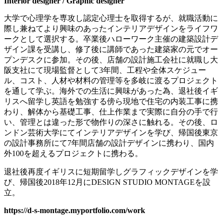
Interior designer / Graphic designer
大学で心理学を専攻し認定心理士を取得するが、就職活動に
際し兼ねてより興味のあったインテリアデザインをライフワ
ークとして選択する。卒業後ハローワーク主催の建築設計デ
ザイン課を受講し、修了後に講師であった建築家の元でオー
プンデスクに参加。その後、店舗の設計施工会社に就職し大
阪支社にて現場監督として
3
年間、工程や全体スケジュー
ル、コスト、人材や材料の管理等を多岐に渡るプロジェクト
を通して学ぶ。海外での生活に興味があった為、退社後イギ
リスへ留学し英語を勉強する傍ら現地で住宅の内装工事に携
わり、解体から基礎工事、仕上作業まで実際に自分の手で行
い、管理とは違った形で物作りの深さに触れる。その後、ロ
ンドン芸術大学にてインテリアデザインを学び、帰国後東京
の設計事務所にて
7
年間店舗の設計デザインに携わり、国内
外
100
を超えるプロジェクトに携わる。
退社後再度イギリスに短期留学しグラフィックデザインを学
び、帰国後
2018
年
12
月に
DESIGN STUDIO MONTAGE
を設
立。
https://d-s-montage.myportfolio.com/work