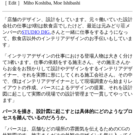
［
Edit
］
Miho Koshiba, Moe Ishibashi
「店舗のデザイン、設計をしています。元々働いていた設計
会社の仕事は
9
割は飲食店でしたけど、最近は元みどり荘メ
ンバーの
STUDIO DIG.
さんと一緒に仕事をするようになっ
て、飲食店以外のインテリアデザインのお手伝いもしていま
す」
「インテリアデザインの仕事における登場人物は大きく分け
て
3
者います。仕事の依頼をする施主さん、その施主さんか
らお金をお預かりして設計やデザインをするインテリアデザ
イナー、それを実際に形にしてくれる施工会社さん。その中
で、僕はインテリアデザイナーとして現場調査から始まりレ
イアウトの作成、パースによるデザインの提案、それを設計
図に起こして実際の現場での設計管理まで一貫してやってい
ます」
パースを描き、設計図に起こすとは具体的にどのようなプロ
セスを踏んでいるのだろうか。
「パースは、店舗などの場所の雰囲気を伝えるための
CG
の