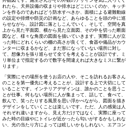
外観図です。施主さんがその外観のデザインを気に入ってく
れたら、天井設備の収まりや排水はどこにいくのか、キッチ
ンを作るのであればどう防水すべきか、面積による避難動線
の設定や排煙や防災の計画など、あらゆることを頭の中に巡
らせながら、設計図に落としこんでいく。そして、空間を真
上から見た平面図、横から見た立面図、その中を切った断面
図など、様々な角度の図面を描いていきます。実際に人が立
った時にどれくらいの棚の高さが良くて、食器や備品がカウ
ンターに収まるかなど、まだ形になっていない場所に対し
て、想像力を張り巡らせて全てを考えることが設計です。ミ
リ単位まで指定するので数字を間違えれば大きなミスに繋が
ります」
「実際にその場所を使うお店の人や、そこを訪れるお客さん
のことを第一優先に考えることが、設計する上で大切にして
いることです。インテリアデザインは、誰かのことを思うこ
とが仕事。何もない場所に人が集まって、話して、食べて、
飲んで、笑ったりする風景を思い浮かべながら、図面を描き
デザインをしていくことは楽しいです。ただ、人の感覚は人
それぞれ違いますから、見え方だけではなく、実際に座って
みた時の目線やにトイレが近かったら匂いがするかもしれな
い、光の当たり方によっては眩しいかもしれない、エアコン