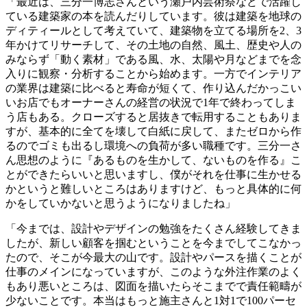
「最近は、三分一博志さんという瀬戸内芸術祭などで活躍し
ている建築家の本を読んだりしています。彼は建築を地球の
ディティールとして考えていて、建築物を立てる場所を
2
、
3
年かけてリサーチして、その土地の自然、風土、歴史や人の
みならず「動く素材」である風、水、太陽や月などまでを念
入りに観察・分析することから始めます。一方でインテリア
の業界は建築に比べると寿命が短くて、作り込んだかっこい
いお店でもオーナーさんの経営の状況で
1
年で終わってしま
う店もある。クローズすると居抜きで転用することもありま
すが、基本的に全てを壊して白紙に戻して、またゼロから作
るのでゴミも出るし環境への負荷が多い職種です。三分一さ
ん思想のように『あるものを生かして、ないものを作る』こ
とができたらいいと思いますし、僕がそれを仕事に生かせる
かというと難しいところはありますけど、もっと具体的に何
かをしていかないと思うようになりましたね」
「今までは、設計やデザインの勉強をたくさん経験してきま
したが、新しい顧客を掴むということを今までしてこなかっ
たので、そこが今最大の山です。設計やパースを描くことが
仕事のメインになっていますが、このような外注作業のよく
もあり悪いところは、図面を描いたらそこまでで責任範疇が
少ないことです。本当はもっと施主さんと
1
対
1
で
100
パーセ