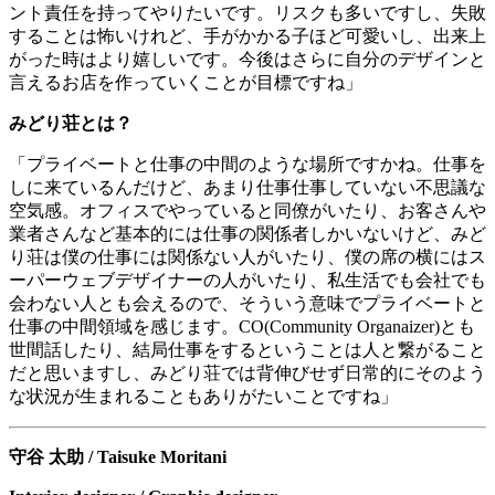
ント責任を持ってやりたいです。リスクも多いですし、失敗
することは怖いけれど、手がかかる子ほど可愛いし、出来上
がった時はより嬉しいです。今後はさらに自分のデザインと
言えるお店を作っていくことが目標ですね」
みどり荘とは？
「プライベートと仕事の中間のような場所ですかね。仕事を
しに来ているんだけど、あまり仕事仕事していない不思議な
空気感。オフィスでやっていると同僚がいたり、お客さんや
業者さんなど基本的には仕事の関係者しかいないけど、みど
り荘は僕の仕事には関係ない人がいたり、僕の席の横にはス
ーパーウェブデザイナーの人がいたり、私生活でも会社でも
会わない人とも会えるので、そういう意味でプライベートと
仕事の中間領域を感じます。
CO(Community Organaizer)
とも
世間話したり、結局仕事をするということは人と繋がること
だと思いますし、みどり荘では背伸びせず日常的にそのよう
な状況が生まれることもありがたいことですね」
守谷
太助
/ Taisuke Moritani