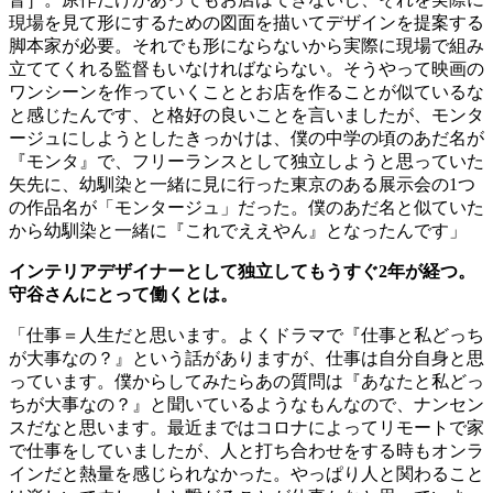
現場を見て形にするための図面を描いてデザインを提案する
脚本家が必要。それでも形にならないから実際に現場で組み
立ててくれる監督もいなければならない。そうやって映画の
ワンシーンを作っていくこととお店を作ることが似ているな
と感じたんです、と格好の良いことを言いましたが、モンタ
ージュにしようとしたきっかけは、僕の中学の頃のあだ名が
『モンタ』で、フリーランスとして独立しようと思っていた
矢先に、幼馴染と一緒に見に行った東京のある展示会の1つ
の作品名が「モンタージュ」だった。僕のあだ名と似ていた
から幼馴染と一緒に『これでええやん』となったんです」
インテリアデザイナーとして独立してもうすぐ
2
年が経つ。
守谷さんにとって働くとは。
「仕事＝人生だと思います。よくドラマで『仕事と私どっち
が大事なの？』という話がありますが、仕事は自分自身と思
っています。僕からしてみたらあの質問は『あなたと私どっ
ちが大事なの？』と聞いているようなもんなので、ナンセン
スだなと思います。最近まではコロナによってリモートで家
で仕事をしていましたが、人と打ち合わせをする時もオンラ
インだと熱量を感じられなかった。やっぱり人と関わること