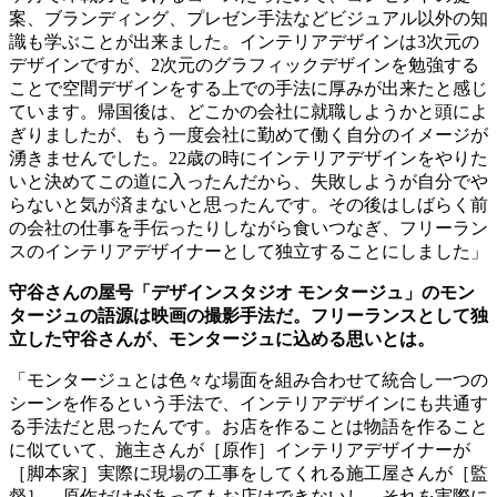
案、ブランディング、プレゼン手法などビジュアル以外の知
識も学ぶことが出来ました。インテリアデザインは
3
次元の
デザインですが、
2
次元のグラフィックデザインを勉強する
ことで空間デザインをする上での手法に厚みが出来たと感じ
ています。帰国後は、どこかの会社に就職しようかと頭によ
ぎりましたが、もう一度会社に勤めて働く自分のイメージが
湧きませんでした。
22
歳の時にインテリアデザインをやりた
いと決めてこの道に入ったんだから、失敗しようが自分でや
らないと気が済まないと思ったんです。その後はしばらく前
の会社の仕事を手伝ったりしながら食いつなぎ、フリーラン
スのインテリアデザイナーとして独立することにしました」
守谷さんの屋号「デザインスタジオ
モンタージュ」のモン
タージュの語源は映画の撮影手法だ。フリーランスとして独
立した守谷さんが、モンタージュに込める思いとは。
「モンタージュとは色々な場面を組み合わせて統合し一つの
シーンを作るという手法で、インテリアデザインにも共通す
る手法だと思ったんです。お店を作ることは物語を作ること
に似ていて、施主さんが［原作］インテリアデザイナーが
［脚本家］実際に現場の工事をしてくれる施工屋さんが［監
督］。原作だけがあってもお店はできないし、それを実際に