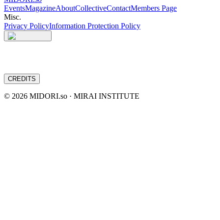
Events
Magazine
About
Collective
Contact
Members Page
Misc.
Privacy Policy
Information Protection Policy
CREDITS
©
2026
MIDORI.so · MIRAI INSTITUTE