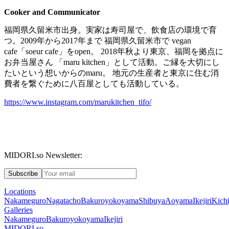
Cooker and Communicator
福岡県久留米市出身。実家は寿司屋で、飲食店の環境で育
つ。
2009
年から
2017
年まで
福岡県久留米市で
vegan
cafe
「
soeur cafe
」を
open
。
2018
年秋より東京、福岡を拠点に
お弁当屋さん
「
maru kitchen
」として活動。ご縁を大切にし
たいという想いからの
maru
。
地元の生産者と東京に住む消
費者を繋ぐために八百屋としても活動している。
https://www.instagram.com/marukitchen_tifo/
MIDORI.so Newsletter:
Subscribe
Locations
Nakameguro
Nagatacho
Bakuroyokoyama
Shibuya
Aoyama
Ikejiri
Kichi
Galleries
Nakameguro
Bakuroyokoyama
Ikejiri
MIDORI.so