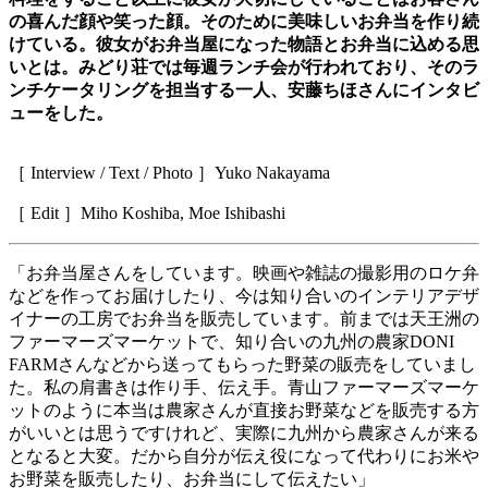
の喜んだ顔や笑った顔。そのために美味しいお弁当を作り続
けている。彼女がお弁当屋になった物語とお弁当に込める思
いとは。みどり荘では毎週ランチ会が行われており、そのラ
ンチケータリングを担当する一人、安藤ちほさんにインタビ
ューをした。
［
Interview / Text / Photo
］
Yuko Nakayama
［
Edit
］
Miho Koshiba, Moe Ishibashi
「お弁当屋さんをしています。映画や雑誌の撮影用のロケ弁
などを作ってお届けしたり、今は知り合いのインテリアデザ
イナーの工房でお弁当を販売しています。前までは天王洲の
ファーマーズマーケットで、知り合いの九州の農家
DONI
FARM
さんなどから送ってもらった野菜の販売をしていまし
た。私の肩書きは作り手、伝え手。青山ファーマーズマーケ
ットのように本当は農家さんが直接お野菜などを販売する方
がいいとは思うですけれど、実際に九州から農家さんが来る
となると大変。だから自分が伝え役になって代わりにお米や
お野菜を販売したり、お弁当にして伝えたい」