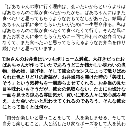
「ばあちゃんの家に行く理由は、会いたいからというよりは
ばあちゃんのご飯が食べたかったから。ばあちゃんにはまた
食べたいと思ってもらうようなおもてなしがあった。結局ば
あちゃんは私に来てもらいたいがために一生懸命作る。私は
ばあちゃんのご飯が食べたくて食べたくて行く。そんな風に
またお客さんに来てもらうために一回で終わりのお弁当では
なくて、また食べたいと思ってもらえるようなお弁当を作り
続けたいと思っています」
Tifo
さんのお弁当はいつもボリューム満点。大好きだったお
ばあちゃんが作っていたであろうどこか懐かしい味わいの煮
物、炒め物、揚げ物。そして彼女のセンスによって散りばめ
られた色とりどりの野菜が、お弁当箱を開けた時の「美味し
そう」という気持ちを一層膨らませてくれる。お弁当の見た
目や味わいもそうだが、彼女の気取らない、たまにお惚けな
一面を見せる隙ある雰囲気が、買いに来る人々に安心感を与
え、また会いたいと思わせてくれるのであろう。そんな彼女
にとって働くとは何か。
「自分が楽しいと思うことをして、人を楽しませる、そして
自分も楽しむこと。人と話したり変なポーズをして人を笑わ