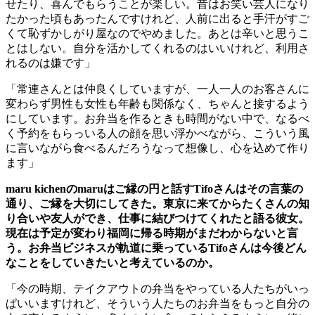
せたり、喜んでもらうことが楽しい。昔はお笑い芸人になり
たかった頃もあったんですけれど、人前に出ると手汗がすご
くて恥ずかしがり屋なのでやめました。あとは辛いと思うこ
とはしない。自分を活かしてくれるのはいいけれど、利用さ
れるのは嫌です」
「常連さんとは仲良くしていますが、一人一人のお客さんに
変わらず男性も女性も年齢も関係なく、ちゃんと接するよう
にしています。お弁当を作るときも時間がない中で、なるべ
く予約をもらっいる人の顔を思い浮かべながら、こういう風
に言いながら食べるんだろうなって想像し、心を込めて作り
ます」
maru kichen
の
maru
はご縁の円と話す
Tifo
さんはその言葉の
通り、ご縁を大切にしてきた。東京に来てからたくさんの知
り合いや友人ができ、仕事に結びつけてくれたと語る彼女。
現在は予定が変わり福岡に帰る時期がまだわからないと言
う。お弁当ビジネスが軌道に乗っている
Tifo
さんは今後どん
なことをしていきたいと考えているのか。
「今の時期、テイクアウトの弁当をやっている人たちがいっ
ぱいいますけれど、そういう人たちのお弁当をもっと自分の