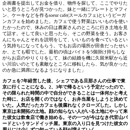
企画書を提出してお金を借り、物件を探して、ここでやりた
いと思うところが見つかった。妹と一緒にプレートとマフィ
ン、ケーキなどを作る
soeur cafe(
スールカフェ
)
というビーガ
ンカフェを始めました。カフェで使う野菜はいいものを使い
たかったので、休みの日は農家さんのところに行き土地を見
て話す。そして良いと思ったら、そこの野菜を使う。お客さ
んにちゃんとそれを説明をして、いいものを食べているとい
う気持ちになってもらう。でもお店の場所が田舎だったせい
か、とても暇でした。最初の頃はバイトを
5
個掛け持ちしな
がらお店のやりくりをして、妹の結婚を機に久留米駅から近
い川沿いのとても素敵なところに移転したら、気が良かった
のか急に満席になるようになりました」
カフェを
7
年経営した後、シェフである旦那さんの仕事で東
京に行くことになる。
2
、
3
年で帰るという予定だったので、
その限られた時間の中で自分ができることは一体何かと考え
た時に、お店を開くのではなく、お弁当屋をしようと決めて
いた。人気だったカフェも後腐れなくクローズした。しかし
東京は未開拓の土地。顔の知らない人がいる土地にやって来
た彼女は飲食店で働き始める。その一つが今はなき代官山バ
ードというサンドイッチ屋。東京の入り口を見つけた彼女の
周りには少しずつ知っている顔が増えていく。