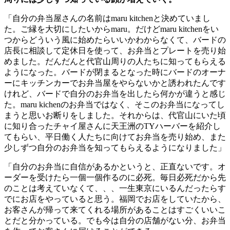
「自分の弁当屋さんの名前は
maru kitchen
と決めていまし
た。ご縁を大切にしたいから
maru
。だけど
maru kitchen
をい
つからどういう風に始めたらいいかわからなくて、バードの
店長に相談して定休日を使って、お弁当とプレートを売り始
めました。だんだんと代官山周りの人たちに知ってもらえる
ようになった。バードが閉まるとなった時にバードのオーナ
ーにキッチンカーでお弁当屋をやらないかと誘われたんです
けれど、バードで自分のお弁当を出したら何かが違うと感じ
た。
maru kichen
のお弁当ではなく、そこのお弁当になってし
まうと思いお断りをしました。それからは、代官山にいた頃
に知り合ったチャイ屋さんに天王洲の
TY
ハーバーを紹介し
てもらい、平日働く人たちに向けてお弁当を売り始め、また
少しずつ自分のお弁当を知ってもらえるようになりました」
「自分のお弁当に自信があるかというと、正直ないです。オ
ーダーを受けたら一個一個作るのに必死。毎日必死だから先
のことは考えていなくて、、、一生東京にいるんだったらす
でにお店をやっていると思う。福岡でお店をしていたから、
お客さんが帰って来てくれる場所があることはすごくいいこ
とだと分かっている。でも今は自分の店舗がない分、お弁当