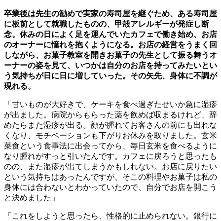
卒業後は先生の勧めで実家の寿司屋を継ぐため、ある寿司屋
に板前として就職したものの、甲殻アレルギーが発症し断
念。休みの日によく足を運んでいたカフェで働き始め、お店
のオーナーに憧れを抱くようになる。お店の経営をうまく回
しながら、お菓子教室を開きお菓子の先生として振る舞うオ
ーナーの姿を見て、いつかは自分のお店を持ってみたいとい
う気持ちが日に日に増していった。その矢先、身体に不調が
現れる。
「甘いものが大好きで、ケーキを食べ過ぎたせいか急に湿疹
が出ました。病院からもらった薬を飲めば収まるけれど、辞
めたらまた湿疹が出る。顔が腫れてお客さんの前にも出れな
くなり、モチベーションも下がりお休みを取りました。玄米
菜食という食事法に出会ってから、毎日玄米を食べるように
なり腫れがすっと引いたんです。カフェに戻ろうと思ったも
のの、また湿疹が出てしまうかもしれない。お店に戻りたい
という気持ちはあったんですが、そこの料理やお菓子は私の
身体には合わないとわかっていたので、自分でお店を開こう
と決めました」
「これをしようと思ったら、性格的に止められない。銀行に