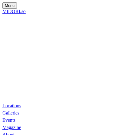
Menu
MIDORI.so
Locations
Galleries
Events
Magazine
About