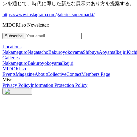
ンを通じて、時代に即した新たな展示のあり方を提案する。
https://www.instagram.com/galerie_supermarkt/
MIDORI.so Newsletter:
Subscribe
Locations
Nakameguro
Nagatacho
Bakuroyokoyama
Shibuya
Aoyama
Ikejiri
Kichi
Galleries
Nakameguro
Bakuroyokoyama
Ikejiri
MIDORI.so
Events
Magazine
About
Collective
Contact
Members Page
Misc.
Privacy Policy
Information Protection Policy