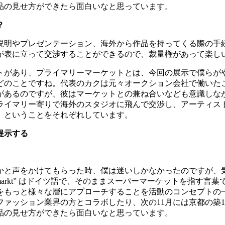
品の見せ方ができたら面白いなと思っています。
？
説明やプレゼンテーション、海外から作品を持ってくる際の手
が表に立って交渉することができるので、裁量権があって楽し
トがあり、プライマリーマーケットとは、今回の展示で僕らが
どのことですね。代表のカクは元々オークション会社で働いた
があるのですが、彼はマーケットとの兼ね合いなども意識しな
ライマリー寄りで海外のスタジオに飛んで交渉し、アーティス
、ということをそれぞれしています。
提示する
かと声をかけてもらった時、僕は迷いしかなかったのですが、
markt”
はドイツ語で、そのままスーパーマーケットを指す言葉
をもっと様々な層にアプローチすることを活動のコンセプトの
ファッション業界の方とコラボしたり、次の
11
月には京都の築
1
品の見せ方ができたら面白いなと思っています。