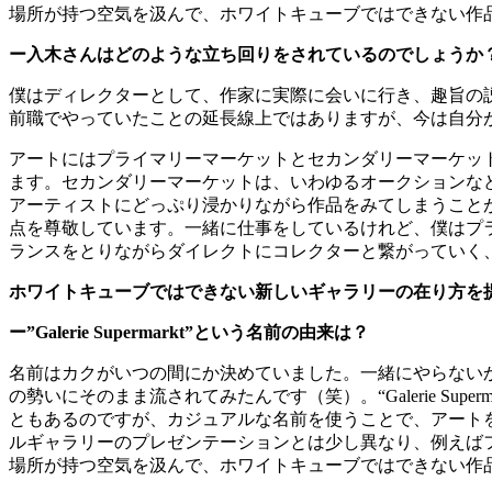
場所が持つ空気を汲んで、ホワイトキューブではできない作
ー入木さんはどのような立ち回りをされているのでしょうか
僕はディレクターとして、作家に実際に会いに行き、趣旨の
前職でやっていたことの延長線上ではありますが、今は自分
アートにはプライマリーマーケットとセカンダリーマーケッ
ます。セカンダリーマーケットは、いわゆるオークションな
アーティストにどっぷり浸かりながら作品をみてしまうこと
点を尊敬しています。一緒に仕事をしているけれど、僕はプ
ランスをとりながらダイレクトにコレクターと繋がっていく
ホワイトキューブではできない新しいギャラリーの在り方を
ー
”Galerie Supermarkt”
という名前の由来は？
名前はカクがいつの間にか決めていました。一緒にやらない
の勢いにそのまま流されてみたんです（笑）。
“Galerie Super
ともあるのですが、カジュアルな名前を使うことで、アート
ルギャラリーのプレゼンテーションとは少し異なり、例えば
場所が持つ空気を汲んで、ホワイトキューブではできない作