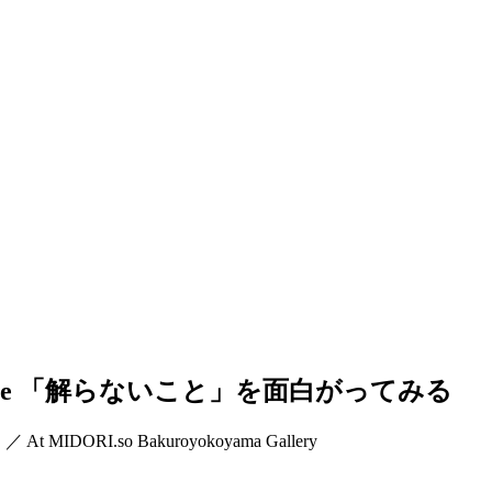
re
「解らないこと」を面白がってみる
,
／
At MIDORI.so
Bakuroyokoyama Gallery