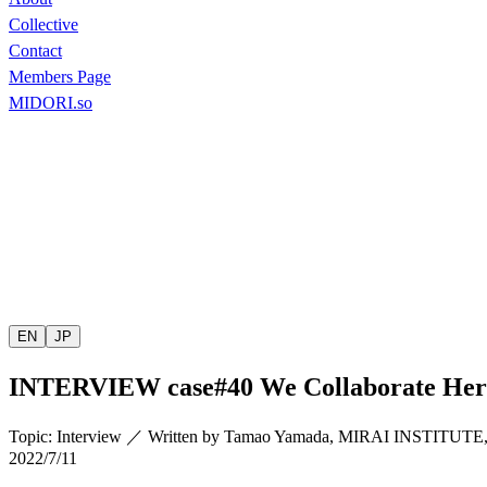
Collective
Contact
Members Page
MIDORI.so
EN
JP
INTERVIEW
case#40 We Collaborate He
Topic
:
Interview
／
Written by
Tamao Yamada
,
MIRAI INSTITUTE
2022/7/11