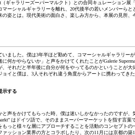
t
（ギャラリーズーパーマルクト）との合同キュレーション展
コマーシャルギャラリーを離れ、
20
代後半の若いメンバーらと
来の姿とは。現代美術の面白さ、楽しみ方から、本展の見所、
ていました。僕は
3
年半ほど勤めて、コマーシャルギャラリーが
緒に何かやらないか」と声をかけてくれたことが
Galerie Superma
が、それだと半年後に自分が何をやってるのかということが大
ジョイと僕は、
3
人それぞれ違う角度からアートに携わってきた
提示する
かと声をかけてもらった時、僕は迷いしかなかったのですが、
markt”
はドイツ語で、そのままスーパーマーケットを指す言葉
をもっと様々な層にアプローチすることを活動のコンセプトの
ファッション業界の方とコラボしたり、次の
11
月には京都の築
1