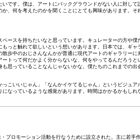
たいです。僕は、アートにバックグラウンドがない人に対して
のか、何を考えたのかを聞くことにとても興味があります。そ
スペースを持ちたいなと思っています。キュレーターの方や僕
にもっと触れて欲しいという想いがあります。日本では、ギャ
の散歩中のおじさんなんかが普通に現代アートのギャラリーに
アートって何だかよく分からないな、何をやってるんだろうと
身も思っていることなんじゃないかな。僕たちのこれまでの出
かっこいいじゃん」「なんかイケてるじゃん」というビジュア
りになっているような感覚があります。時間はかかるかもしれ
示・プロモーション活動を行なうために設立された。主に若手