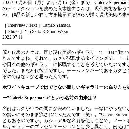
2022
年
6
月
20
日（月）より
7
月
15
（金）まで、
Galerie Supermark
のディレクションを務めた入木龍生さんは、現代美術を扱う
め、作品の新しい在り方を提示する彼らが描く現代美術の未
［
Interview / Text
］
Tamao Yamada
［
Photo
］
Yui Saito & Shun Wakui
2022.07.11
僕と代表のカクは、同じ現代美術のギャラリーで一緒に働い
たんですよね。それで、カクが退職するタイミングで、「一
や日本の他のギャラリーに転職することも考えていたのです
でした。まだ
20
代後半ですし、チームメンバーであるカクと
るのではないかと思ったんです。
ホワイトキューブではできない新しいギャラリーの在り方を
ー
”Galerie Supermarkt”
という名前の由来は？
名前はカクがいつの間にか決めていました。一緒にやらない
の勢いにそのまま流されてみたんです（笑）。
“Galerie Super
ともあるのですが、カジュアルな名前を使うことで、アート
ルギャラリーのプレゼンテーションとは少し異なり、例えば