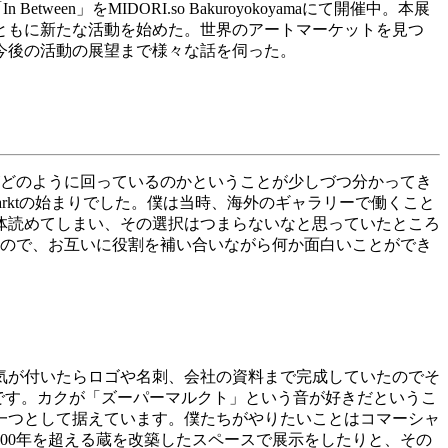
「
In Between
」を
MIDORI.so
Bakuroyokoyama
にて開催中。本展
ともに新たな活動を始めた。世界のアートマーケットを見つ
今後の活動の展望まで様々な話を伺った。
どのように回っているのかということが少しづつ分かってき
rkt
の始まりでした。僕は当時、海外のギャラリーで働くこと
体読めてしまい、その選択はつまらないなと思っていたところ
ので、お互いに役割を補い合いながら何か面白いことができ
気が付いたらロゴや名刺、会社の資料まで完成していたのでそ
です。カクが「ズーパーマルクト」という音が好きだというこ
一つとして据えています。僕たちがやりたいことはコマーシャ
00
年を超える蔵を改築したスペースで展示をしたりと、その