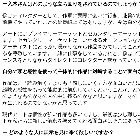
ー入木さんはどのような立ち回りをされているのでしょうか
僕はディレクターとして、作家に実際に会いに行き、趣旨の
前職でやっていたことの延長線上ではありますが、今は自分
アートにはプライマリーマーケットとセカンダリーマーケッ
ます。セカンダリーマーケットは、いわゆるオークションな
アーティストにどっぷり浸かりながら作品をみてしまうこと
点を尊敬しています。一緒に仕事をしているけれど、僕はプ
ランスをとりながらダイレクトにコレクターと繋がっていく
自分の頭と感性を使って主体的に作品に対峙することの面白
作品は、「読み解く」よりも「感じにいく」方が面白いと思
経験と感性をもって能動的に解釈していくということが、と
のようなものがその人の中に残るのかなと思いますが、その
が生まれるのではないかと思ってます。
現代アートは個性が強い作品も多いですし、最初は少し難し
トが私たちに新しい解釈を与えてくれる面白さはそこにあっ
ー
どのような人に展示を見に来て欲しいですか？