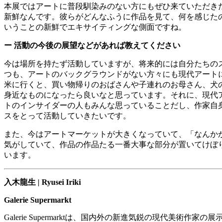
本展ではアートに普段馴染みのない方にもぜひ来ていただき
新鮮なんです。彼らがどんなふうに作品を見て、何を感じた
いうことの新鮮でエキサイティングな側面ですね。
ー
活動の今後の展望などがあれば教えてください
今は場所を持たず活動していますが、将来的には自分たちの
つも、アートのバックグラウンドがない方々にも現代アート
米に行くと、買い物帰りのおばさんや子連れのお母さん、犬
身近なものになったら良いなと思っています。それに、現代
トのインサイダーの人もみんな思っていることだし、作家自
スをとって活動していきたいです。
また、今はアートマーケットが大きくなっていて、「なんか
気がしていて、作品の作品たる一番大事な部分が置いてけぼ
います。
入木龍生
| Ryusei Iriki
Galerie Supermarkt
Galerie Supermarkt
は、国内外の新進気鋭の現代美術作家の展