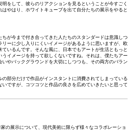
説明をして、彼らのリアクションを見るということが今すごく
れはやはり、ホワイトキューブを出て自分たちの展示をやると
たちが今まで付き合ってきた人たちのスタンダードは意識しつ
ラリーに少し入りにくいイメージがあるように思いますが、欧
来ているんです。そんな風に、日本でもアートが生活ともっと
いうイメージを持って欲しくないですね。それは、僕たちアー
会いやバックグラウンドを大切にしつつも、その両方のバラン
ルの部分だけで作品がインスタントに消費されてしまっている
ないですが、コツコツと作品の良さを広めていきたいと思って
作家の展示について、現代美術に限らず様々なコラボレーショ