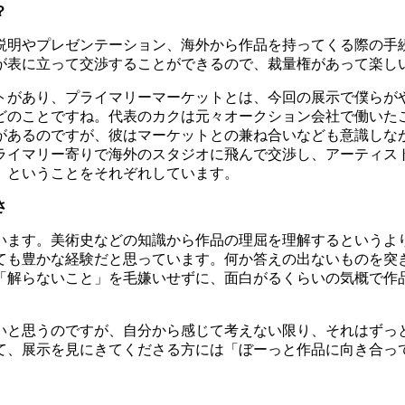
？
説明やプレゼンテーション、海外から作品を持ってくる際の手
が表に立って交渉することができるので、裁量権があって楽し
トがあり、プライマリーマーケットとは、今回の展示で僕らが
どのことですね。代表のカクは元々オークション会社で働いた
があるのですが、彼はマーケットとの兼ね合いなども意識しな
ライマリー寄りで海外のスタジオに飛んで交渉し、アーティス
、ということをそれぞれしています。
さ
います。美術史などの知識から作品の理屈を理解するというよ
ても豊かな経験だと思っています。何か答えの出ないものを突
「解らないこと」を毛嫌いせずに、面白がるくらいの気概で作
いと思うのですが、自分から感じて考えない限り、それはずっ
て、展示を見にきてくださる方には「ぼーっと作品に向き合っ