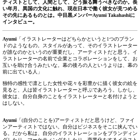
ティストとして、人間として、どう振る舞うべきなのか。長
い年月、異国の文化に触れ、現在日本で働く彼女が見つめる
その先にあるものとは。中目黒メンバー
Ayumi Takahashi
に
インタビュー。
Ayumi
「イラストレーターはどちらかというと
1
つのブラン
ドのようなもの。スタイルがあって、そのイラストレーター
が誰なのかというのが重要だし、アーティストだと思う。イ
ラストレーターの名前で企業とコラボレーションをして、お
互いを助け合うみたいな。幕の後ろの人というよりは、幕の
前に出ている人」
独特の感性で凛とした女性や花々を彩豊かに描く彼女の絵を
見ると、人は皆イラストレーターと呼ぶであろう。しかし、
彼女は、自分自身のことをイラストレーターと名付けようと
はしない。
Ayumi
「
(
自分のことを
)
アーティストだと思うけど、ファイ
ンアーティストではない。自分はビジネスをそこに挟んでい
る。だから私は、自分のイラストレーションをブランディン
グしたり、マーケティングをしたり、商業化をするイラスト