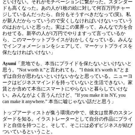
といけない。それがモチベーションに繋がった。スタンダー
ドも高くなった。あの人が
1
枚の絵に対して何百万円チャー
ジしているんだったら、自分もそうすべきだなって
(
笑
)
。私
が新人だからっていうので安くしなければいけないっていう
のはおかしいと思った。実はこの業界って、みんなで力を合
わせてる。新卒の人が
1
万円でやりますって言っているか
ら、このマーケットプライスがおかしくなっている。みんな
でインフォメーションをシェアして、マーケットプライスを
保たなければいけない」
Ayumi
「意地でも、本当にプライドを保たないといけないと
思う。
”Not worth it.”
と言われても、
”I think it’s worth it.”
とま
ずは自分が思わないといけないかなと思っている。ニューヨ
ークはビジネスマインドを持っていないと生活できない。家
賃とか含めて本当にスマートにやらないと暮らしていけな
い。みんながよく言うんだけど、
”If you make it in NY, you
can make it anywhere.”
本当に嘘じゃない話だと思う」
トップアーティストが集う環境の中で、彼女は世界のスタン
ダードを知る。イラストレーターとして自分の作品にプライ
ドと自信を持つこと。そして、そこには必ずビジネスが結び
ついているということ。