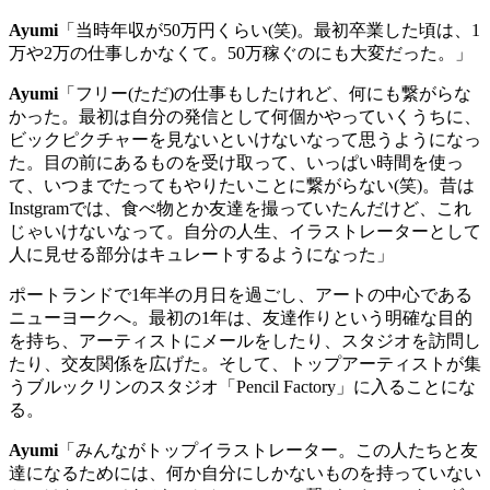
Ayumi
「当時年収が
50
万円くらい
(
笑
)
。最初卒業した頃は、
1
万や
2
万の仕事しかなくて。
50
万稼ぐのにも大変だった。」
Ayumi
「フリー
(
ただ
)
の仕事もしたけれど、何にも繋がらな
かった。最初は自分の発信として何個かやっていくうちに、
ビックピクチャーを見ないといけないなって思うようになっ
た。目の前にあるものを受け取って、いっぱい時間を使っ
て、いつまでたってもやりたいことに繋がらない
(
笑
)
。昔は
Instgram
では、食べ物とか友達を撮っていたんだけど、これ
じゃいけないなって。自分の人生、イラストレーターとして
人に見せる部分はキュレートするようになった」
ポートランドで
1
年半の月日を過ごし、アートの中心である
ニューヨークへ。最初の
1
年は、友達作りという明確な目的
を持ち、アーティストにメールをしたり、スタジオを訪問し
たり、交友関係を広げた。そして、トップアーティストが集
うブルックリンのスタジオ「
Pencil Factory
」に入ることにな
る。
Ayumi
「みんながトップイラストレーター。この人たちと友
達になるためには、何か自分にしかないものを持っていない