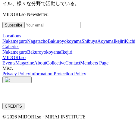
イル、様々な分野で活動している。
MIDORI.so Newsletter:
Subscribe
Locations
Nakameguro
Nagatacho
Bakuroyokoyama
Shibuya
Aoyama
Ikejiri
Kichi
Galleries
Nakameguro
Bakuroyokoyama
Ikejiri
MIDORI.so
Events
Magazine
About
Collective
Contact
Members Page
Misc.
Privacy Policy
Information Protection Policy
CREDITS
©
2026
MIDORI.so · MIRAI INSTITUTE