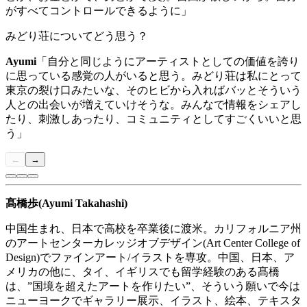
がすべてコントロールできるように」
みどり荘についてどう思う？
Ayumi
「自分と同じようにアーティストとしての価値を誇り
に思っている感覚の人がいると思う。みどり荘は私にとって
東京の裂け口みたいな、そのヒビから入ればバッとそういう
人との出会いが増えていけそうな。みんなで情報をシェアし
たり、刺激しあったり、コミュニティとしてすごくいいと思
う」
←
→
髙橋歩
(Ayumi Takahashi)
中国生まれ、日本で高校を卒業後に渡米。カリフォルニア州
のアートセンターカレッジオブデザイン
(Art Center College of
Design)
でファインアート
/
イラストを専攻。中国、日本、ア
メリカの他に、タイ、イギリスでも留学経験のある髙橋
は、
”
国境を超えたアートを作りたい
”
、そういう願いで今は
ニューヨークでギャラリー展示、イラスト、絵本、テキスタ