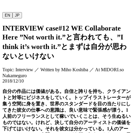
EN
JP
INTERVIEW
case#12 WE Collaborate
Here ”Not worth it.”
と言われても、
”I
think it’s worth it.”
とまずは自分が思わ
ないといけない
Topic
:
Interview
／
Written by
Miho Koshiba
／
At MIDORI.so
Nakameguro
2018/12/10
自分の作品には価値がある。自信と誇りを持ち、クライアン
トと対等にビジネスをしていく。トップイラストレーターが
集う空間に身を置き、世界のスタンダードを目の当たりにし
てきた彼女の仕事への意識は、良い意味で緊張感が漂う。
1
人前のフリーランスとして稼いでいくことは、そう生ぬるい
ものではない。けれど、決して自分のアーティストの価値を
下げてはいけない。それを彼女は分かっている。
1
人のアー