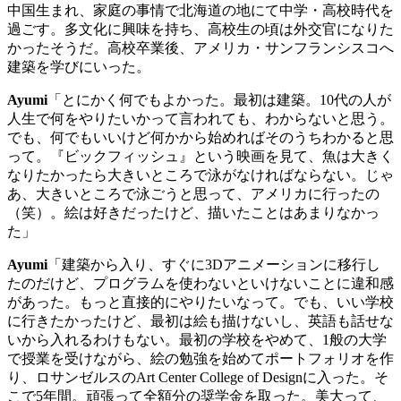
中国生まれ、家庭の事情で北海道の地にて中学・高校時代を
過ごす。多文化に興味を持ち、高校生の頃は外交官になりた
かったそうだ。高校卒業後、アメリカ・サンフランシスコへ
建築を学びにいった。
Ayumi
「とにかく何でもよかった。最初は建築。
10
代の人が
人生で何をやりたいかって言われても、わからないと思う。
でも、何でもいいけど何かから始めればそのうちわかると思
って。『ビックフィッシュ』という映画を見て、魚は大きく
なりたかったら大きいところで泳がなければならない。じゃ
あ、大きいところで泳ごうと思って、アメリカに行ったの
（笑）。絵は好きだったけど、描いたことはあまりなかっ
た」
Ayumi
「建築から入り、すぐに3
D
アニメーションに移行し
たのだけど、プログラムを使わないといけないことに違和感
があった。もっと直接的にやりたいなって。でも、いい学校
に行きたかったけど、最初は絵も描けないし、英語も話せな
いから入れるわけもない。最初の学校をやめて、
1
般の大学
で授業を受けながら、絵の勉強を始めてポートフォリオを作
り、ロサンゼルスの
Art Center College of Design
に入った。そ
こで
5
年間。頑張って全額分の奨学金を取った。美大って、