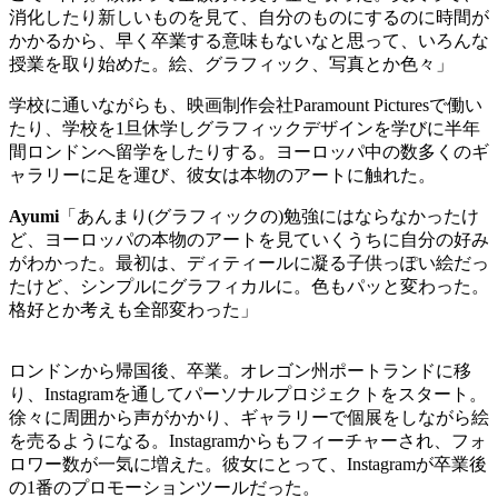
消化したり新しいものを見て、自分のものにするのに時間が
かかるから、早く卒業する意味もないなと思って、いろんな
授業を取り始めた。絵、グラフィック、写真とか色々」
学校に通いながらも、映画制作会社
Paramount Pictures
で働い
たり、学校を
1
旦休学しグラフィックデザインを学びに半年
間ロンドンへ留学をしたりする。ヨーロッパ中の数多くのギ
ャラリーに足を運び、彼女は本物のアートに触れた。
Ayumi
「あんまり
(
グラフィックの
)
勉強にはならなかったけ
ど、ヨーロッパの本物のアートを見ていくうちに自分の好み
がわかった。最初は、ディティールに凝る子供っぽい絵だっ
たけど、シンプルにグラフィカルに。色もパッと変わった。
格好とか考えも全部変わった」
ロンドンから帰国後、卒業。オレゴン州ポートランドに移
り、
Instagram
を通してパーソナルプロジェクトをスタート。
徐々に周囲から声がかかり、ギャラリーで個展をしながら絵
を売るようになる。
Instagram
からもフィーチャーされ、フォ
ロワー数が一気に増えた。彼女にとって、
Instagram
が卒業後
の
1
番のプロモーションツールだった。