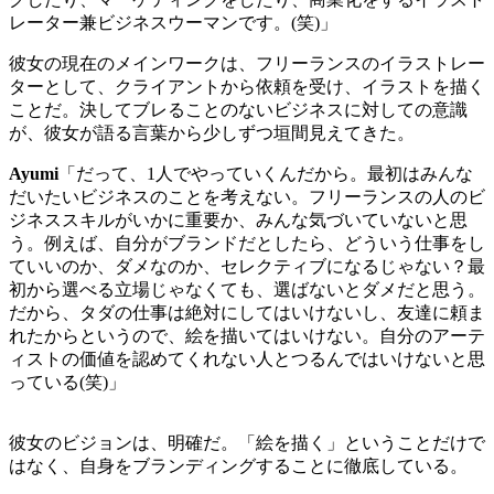
レーター兼ビジネスウーマンです。
(
笑
)
」
彼女の現在のメインワークは、フリーランスのイラストレー
ターとして、クライアントから依頼を受け、イラストを描く
ことだ。決してブレることのないビジネスに対しての意識
が、彼女が語る言葉から少しずつ垣間見えてきた。
Ayumi
「だって、
1
人でやっていくんだから。最初はみんな
だいたいビジネスのことを考えない。フリーランスの人のビ
ジネススキルがいかに重要か、みんな気づいていないと思
う。例えば、自分がブランドだとしたら、どういう仕事をし
ていいのか、ダメなのか、セレクティブになるじゃない？最
初から選べる立場じゃなくても、選ばないとダメだと思う。
だから、タダの仕事は絶対にしてはいけないし、友達に頼ま
れたからというので、絵を描いてはいけない。自分のアーテ
ィストの価値を認めてくれない人とつるんではいけないと思
っている
(
笑
)
」
彼女のビジョンは、明確だ。「絵を描く」ということだけで
はなく、自身をブランディングすることに徹底している。