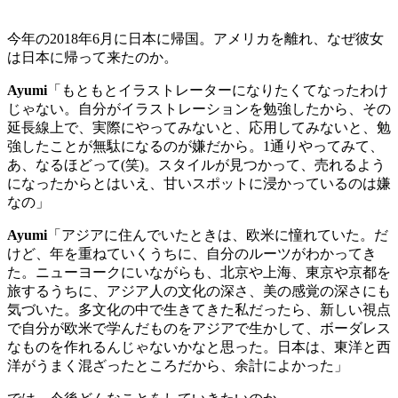
今年の
2018
年
6
月に日本に帰国。アメリカを離れ、なぜ彼女
は日本に帰って来たのか。
Ayumi
「もともとイラストレーターになりたくてなったわけ
じゃない。自分がイラストレーションを勉強したから、その
延長線上で、実際にやってみないと、応用してみないと、勉
強したことが無駄になるのが嫌だから。
1
通りやってみて、
あ、なるほどって
(
笑
)
。スタイルが見つかって、売れるよう
になったからとはいえ、甘いスポットに浸かっているのは嫌
なの」
Ayumi
「アジアに住んでいたときは、欧米に憧れていた。だ
けど、年を重ねていくうちに、自分のルーツがわかってき
た。ニューヨークにいながらも、北京や上海、東京や京都を
旅するうちに、アジア人の文化の深さ、美の感覚の深さにも
気づいた。多文化の中で生きてきた私だったら、新しい視点
で自分が欧米で学んだものをアジアで生かして、ボーダレス
なものを作れるんじゃないかなと思った。日本は、東洋と西
洋がうまく混ざったところだから、余計によかった」