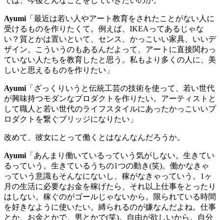
では、今後どんなことをしていきたいのか。
Ayumi
「最近は若い人やアート教育をされたことがない人に
受けるものを作りたくて。例えば、
IKEA
ってあるじゃな
い？質とかは置いといて、センス、かっこいい家具、いいデ
ザイン。こういうのもあるんだよって、アートに直接関わっ
ていない人たちを教育したと思う。私もより多くの人に、美
しいと思えるものを作りたい」
Ayumi
「ざっくりいうと伝統工芸の技術を使って、若い世代
が興味持つモダンなプロダクトを作りたい。アーティストと
して職人と若い世代のライフスタイルにあったかっこいいプ
ロダクトを繋ぐブリッジになりたい」
改めて、彼女にとって働くとはなんなんだろうか。
Ayumi
「あんまり働いているっていう気がしない。生きてい
るっていう。生きているうちの
1
つの動き
(
笑
)
。働かなきゃ
っていう意識もそんなにないし、稼がなきゃっていう。
1
ヶ
月の生活に必要なお金を稼げたら、それ以上仕事をとったり
はしない。稼ぐのがゴールじゃないから。限られている時間
を好きなように使いたい。縛られるのが嫌なんだよね。仕事
とか、お金とかで、男とかで
(
笑
)
。自由が欲しいから。自分