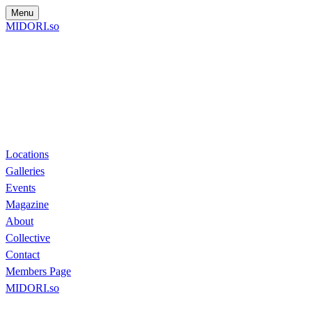
Menu
MIDORI.so
Locations
Galleries
Events
Magazine
About
Collective
Contact
Members Page
MIDORI.so