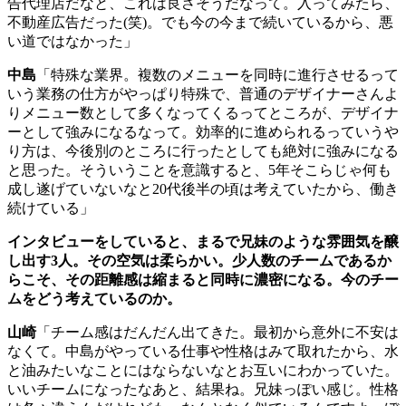
告代理店だなと、これは良さそうだなって。入ってみたら、
不動産広告だった
(
笑
)
。でも今の今まで続いているから、悪
い道ではなかった」
中島
「特殊な業界。複数のメニューを同時に進行させるって
いう業務の仕方がやっぱり特殊で、普通のデザイナーさんよ
りメニュー数として多くなってくるってところが、デザイナ
ーとして強みになるなって。効率的に進められるっていうや
り方は、今後別のところに行ったとしても絶対に強みになる
と思った。そういうことを意識すると、
5
年そこらじゃ何も
成し遂げていないなと
20
代後半の頃は考えていたから、働き
続けている」
インタビューをしていると、まるで兄妹のような雰囲気を醸
し出す
3
人。その空気は柔らかい。少人数のチームであるか
らこそ、その距離感は縮まると同時に濃密になる。今のチー
ムをどう考えているのか。
山崎
「チーム感はだんだん出てきた。最初から意外に不安は
なくて。中島がやっている仕事や性格はみて取れたから、水
と油みたいなことにはならないなとお互いにわかっていた。
いいチームになったなあと、結果ね。兄妹っぽい感じ。性格