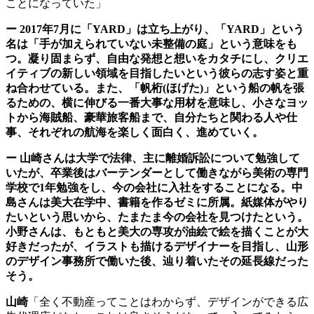
ことになっていた」
ー
2017
年
7
月に「
YARD
」は立ち上がり、「
YARD
」という
名は「手が加えられていない未整備の庭」という意味をも
つ。凝り固まらず、自由な発想と想いをカタチにし、クリエ
イティブの新しい領域を目指したいという彼らの志す姿と重
ね合わせている。また、「帆桁
(
ほげた
)
」という船の帆を張
るための、横に伸びる一番大事な用材を意味し、小さなヨッ
トから海賊船、豪華旅客船まで、自分たちと関わる人や仕
事、それぞれの航海を楽しく面白く、進めていく。
ー
山崎さんは大学で法律、主に離婚訴訟について勉強して
いたが、卒業後はバーテンダーとして働きながら美術の専門
学校で
1
年勉強をし、今の会社に入社をすることになる。中
島さんは美大在学中、書籍を作るゼミに所属。紙媒体がやり
たいという思いから、たまたま今の会社を見つけたという。
小野さんは、もともと美大の専攻が油絵で絵を描くことが大
好きだったが、イラストも描けるデザイナーを目指し、山形
のデザイン事務所で働いた後、辿り着いたその延長線だった
そう。
山崎
「全く不動産ってことはわからず、デザインができる広