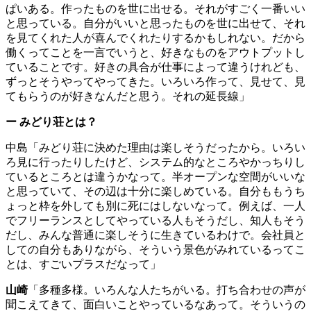
ぱいある。作ったものを世に出せる。それがすごく一番いい
と思っている。自分がいいと思ったものを世に出せて、それ
を見てくれた人が喜んでくれたりするかもしれない。だから
働くってことを一言でいうと、好きなものをアウトプットし
ていることです。好きの具合が仕事によって違うけれども、
ずっとそうやってやってきた。いろいろ作って、見せて、見
てもらうのが好きなんだと思う。それの延長線」
ー
みどり荘とは？
中島「みどり荘に決めた理由は楽しそうだったから。いろい
ろ見に行ったりしたけど、システム的なところやかっちりし
ているところとは違うかなって。半オープンな空間がいいな
と思っていて、その辺は十分に楽しめている。自分ももうち
ょっと枠を外しても別に死にはしないなって。例えば、一人
でフリーランスとしてやっている人もそうだし、知人もそう
だし、みんな普通に楽しそうに生きているわけで。会社員と
しての自分もありながら、そういう景色がみれているってこ
とは、すごいプラスだなって」
山崎
「多種多様。いろんな人たちがいる。打ち合わせの声が
聞こえてきて、面白いことやっているなあって。そういうの