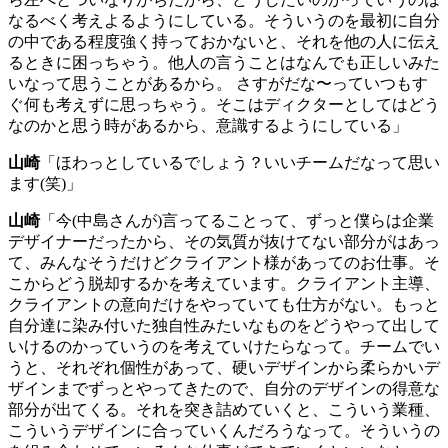
なるべく考えよるようにしている。そういうのを最初に自分
の中である程度強く持っておかないと、それを他の人に伝え
るときに困っちゃう。他人の言うことはなんでも正しいみた
いなって思うことがあるから。
さすがだな〜っていつもす
ぐ何も考えずに思っちゃう。そこはディクターとしてはどう
なのかと思う時があるから、意識するようにしている」
山崎
「ほわっとしているでしょう？いいチームだなって思い
ます
(
笑
)
」
山崎
「今
(
中島さんが
)
言ってることって、ずっと僕らは企業
デザイナーだったから、その気質が抜けてない部分がはあっ
て、みんなそうだけどクライアント様があってのお仕事。そ
こからどう脱却するかを考えています。クライアント主導、
クライアントの意向だけをやっていても仕方がない。もっと
自分達に染み付いた独自性みたいなものをどうやって出して
いけるのかっていうのを考えていけたらなって。チームでい
うと、それぞれ個性があって、硬いデザインから柔らかいデ
ザインまでずっとやってきたので、自分のデザインの得意な
部分が出てくる。それを突き詰めていくと、こういう業種、
こういうデザインに合っていくんだろうなって。そういうの