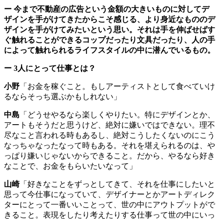
ー
今まで不動産の広告という金額の大きいものに対してデ
ザインを手がけてきたからこそ感じる、より身近なもののデ
ザインを手がけてみたいという思い。それは手を伸ばせばす
ぐ触れることができるコップだったり文具だったり、人の手
によって触れられるライフスタイルの中に潜んでいるもの。
ー
3人にとって仕事とは？
小野
「お金を稼ぐこと。もしアーティストとして食べていけ
るならそっち選ぶかもしれない」
中島
「どうせやるなら楽しくやりたい。特にデザインとか、
アートもそうだと思うけど、絶対に嫌いではできない。理不
尽なこと言われる時もあるし、絶対こうしたくないのにこう
なっちゃなったなって時もある。それを堪えられるのは、や
っぱり嫌いじゃないからできること。だから、やるなら好き
なことで、お金をもらいたいなって」
山崎
「好きなことをずっとしてきて、それを仕事にしたいと
思って今仕事になっていて、デザイナーとかアートディレク
ターにとって一番いいことって、世の中にアウトプットがで
きること。表現をしたり考えたりする仕事って世の中にいっ