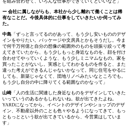
を組み合わせて、いろんな仕事ができていくといいなと」
ー
会社に属しながらも、本社から少し離れて働くことは稀
有なことだ。今後具体的に仕事をしていきたいか伺ってみ
た。
中島
「ずっと言ってるのがあって、もう少し安いもののデザ
インをやりたい。パッケージや文房具とかもそうだし。今ま
で何千万何億と自分の想像の範囲外のものを頭振り絞って考
えてきていたから、もう少しもっと身近なものを、顔を付け
合わせてやっていくような、もう少しミニマムなもの。家を
買ったことがないし。実感としてわかるものを作ると、また
違った考えができるんじゃないかなって。同じ住宅をやるに
しても、新築じゃなくて、団地リノベみたいなところでも。
もう少し自分の中に降りてくる範囲なのかなって」
山崎
「人の生活に関連した身近なものをデザインしていきた
いっていうのあるかもしれないね。欲が出てきたよね。
YARD
になってから、イベントのデザインやショップのデザ
イン、不動産以外のことも色々やるようになってきて、もっ
ともっとという欲が出てきているから、今営業はしていま
す」