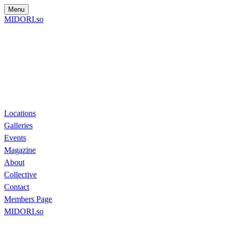
Menu
MIDORI.so
Locations
Galleries
Events
Magazine
About
Collective
Contact
Members Page
MIDORI.so