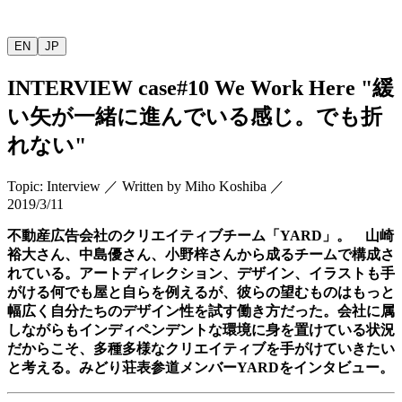
EN
JP
INTERVIEW
case#10 We Work Here "
緩
い矢が一緒に進んでいる感じ。でも折
れない
"
Topic
:
Interview
／
Written by
Miho Koshiba
／
2019/3/11
不動産広告会社のクリエイティブチーム「
YARD
」。 山崎
裕大さん、中島優さん、小野梓さんから成るチームで構成さ
れている。アートディレクション、デザイン、イラストも手
がける何でも屋と自らを例えるが、彼らの望むものはもっと
幅広く自分たちのデザイン性を試す働き方だった。会社に属
しながらもインディペンデントな環境に身を置けている状況
だからこそ、多種多様なクリエイティブを手がけていきたい
と考える。みどり荘表参道メンバー
YARD
をインタビュー。