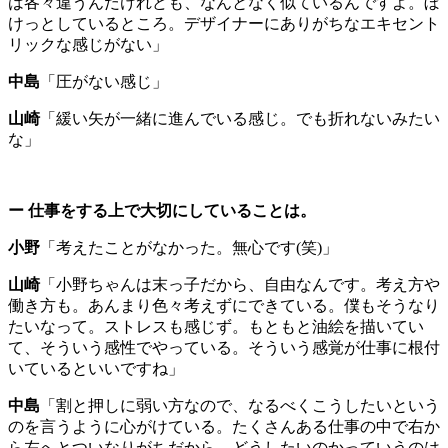
は各々違うんだけれども、なんとなく似ているんですよ。ぼ
けっとしているところ。デザイナーにありがちなエキセント
リックな感じがない」
中島
「圧がない感じ」
山崎
「緩い矢が一緒に進んでいる感じ。でも折れないみたい
な」
ー
仕事をする上で大切にしていることは。
小野
「考えたことがなかった。無心です
(
笑
)
」
山崎
「小野ちゃんは末っ子だから、自由なんです。考え方や
働き方も。あんまり色々考えずにできている。僕もそうなり
たいなって。ストレスも感じず。もともと油絵を描いてい
て、そういう感性でやっている。そういう感覚が仕事に根付
いているといいですね」
中島
「割と押しに弱い方なので、なるべくこうしたいという
のを言うように心がけている。たくさんある仕事の中で右か
ら左へとついなりがちだから、どうしたいのかっていうのは