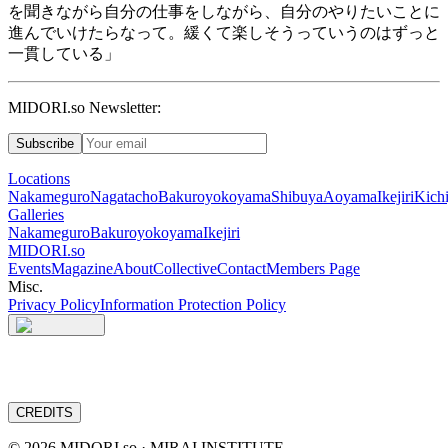
を聞きながら自分の仕事をしながら、自分のやりたいことに
進んでいけたらなって。緩くて楽しそうっていうのはずっと
一貫している」
MIDORI.so Newsletter:
Subscribe
Locations
Nakameguro
Nagatacho
Bakuroyokoyama
Shibuya
Aoyama
Ikejiri
Kichi
Galleries
Nakameguro
Bakuroyokoyama
Ikejiri
MIDORI.so
Events
Magazine
About
Collective
Contact
Members Page
Misc.
Privacy Policy
Information Protection Policy
CREDITS
©
2026
MIDORI.so · MIRAI INSTITUTE