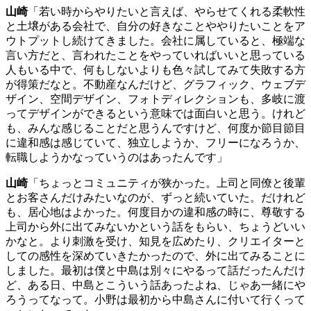
山崎
「若い時からやりたいと言えば、やらせてくれる柔軟性
と土壌がある会社で、自分の好きなことややりたいことをア
ウトプットし続けてきました。会社に属していると、極端な
言い方だと、言われたことをやっていればいいと思っている
人もいる中で、何もしないよりも色々試してみて失敗する方
が得策だなと。不動産なんだけど、グラフィック、ウェブデ
ザイン、空間デザイン、フォトディレクションも、多岐に渡
ってデザインができるという意味では面白いと思う。けれど
も、みんな感じることだと思うんですけど、何度か節目節目
に違和感は感じていて、独立しようか、フリーになろうか、
転職しようかなっていうのはあったんです」
山崎
「ちょっとコミュニティが狭かった。上司と同僚と後輩
とお客さんだけみたいなのが、ずっと続いていた。だけれど
も、居心地はよかった。何度目かの違和感の時に、尊敬する
上司から外に出てみないかという話をもらい、ちょうどいい
かなと。より刺激を受け、知見を広めたり、クリエイターと
しての感性を深めていきたかったので、外に出てみることに
しました。最初は僕と中島は別々にやるって話だったんだけ
ど、ある日、中島とこういう話あったよね、じゃあ一緒にや
ろうってなって。小野は最初から中島さんに付いて行くって