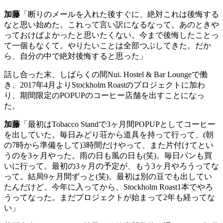
加藤
「断りのメールを入れた後すぐに、絶対これは後悔する
なと思い始めた。これって言い訳になるなって。あのときや
っておけばよかったと思いたくない。今まで後悔したことっ
て一個もなくて。やりたいことは全部つぶしてきた。だか
ら、自分の中で絶対後悔すると思った」
話し合った末、しばらくの間
Nui. Hostel & Bar Lounge
で働
き、
2017
年
4
月より
Stockholm Roast
のプロジェクトに加わ
り、期間限定の
POPUP
のコーヒー店舗を出すことになっ
た。
加藤
「最初は
Tobacco Stand
で
3
ヶ月間
POPUP
としてコーヒー
を出していた。毎日みどり荘から道具を持って行って、
(
朝
の
7
時から準備をして
)3
時間だけやって、また片付けてとい
うのを
3
ヶ月やった。雨の日も風の日も
(
笑
)
。毎日パンも買
いに行って。最初の
3
ヶ月の予定が、もう
3
ヶ月やろうってな
って。結局
9
ヶ月間ずっと
(
笑
)
。最初は別の豆でも出してい
たんだけど、今年に入ってから、
Stockholm Roast1
本でやろ
うってなった。まだプロジェクトが始まって
2
年も経ってな
い」