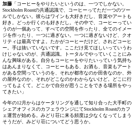
加藤
「コーヒーをやりたいというのは、一つでしかない。
Stockholm Roast
の共通認識で、コーヒーってただ一つのツー
ルでしかない。彼らはワインも大好きだし、音楽やアートも
好き。どっか行くのも好きだし。その中で、コーヒーってい
うのが一個あって、すべての空間を作ったり、全てのイメー
ジを作ったり、一つに過ぎない。一つに過ぎないけど、クオ
リティは最高ですよ。たかがコーヒーだけど、されどコーヒ
ー。手は抜いていないです。ここだけ見てほしいっていうわ
けじゃないのが、共通認識。トータルでやっていくことにみ
んな興味がある。自分もコーヒーをやりたいっていう気持ち
はあんまりなくて、コーヒーもある、お酒も、音楽もアート
がある空間っていうのを、それが都市なのか田舎なのか、外
の屋外なのか、それがどこなのかわからないけど。どこに行
ってもよくて。どこかで自分が思うことをできる場所をやっ
てきたい」
今年の
12
月からはケータリングを通して知り合った大手町の
シェアオフィスのカフェラウンジにて
Stockholm Roast
のカフ
ェ運営が始める。みどり荘に来る頻度は少なくなってしまう
そうだが、みどり荘についてどう思うか。