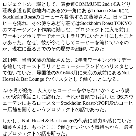
ロジェクトの一環として、表参道
COMMUNE 2nd (※
みどり
荘表参道も同敷地内にある
)
の一角にある
Tobacco Stand
にて
Stockholm Roast
のコーヒーを提供する加藤渉さん。日々コー
ヒーを淹れ、その傍らみどり荘では
Stockholm Roast TOKYO
のマネージメント作業に勤しむ。プロジェクトに入る前は、
ワーキングホリデーでオーストラリアにいたと耳にしたこと
があった。なぜ、彼が今こうしてコーヒーを淹れているの
か、現在に至るまでのその歴史を紐解いてみた。
2014
年、当時
30
歳の加藤さんは、
2
年間ワーキングホリデー
を通してオーストラリアとニュージーランドでバリスタとし
て働いていた。帰国後の
2016
年
8
月に東京の蔵前にある
Nui.
Hostel & Bar Lounge
でバリスタとして働くことになる。
2,3
ヶ月が経ち、友人からコーヒーをやらないか？という誘
いが突如電話ごしに訪れた。それが冒頭でも話した北欧スウ
ェーデンにあるロースター
Stockholm Roast
の
POPUP
のコーヒ
ー店舗を開くというプロジェクトの話であった。
しかし、
Nui. Hostel & Bar Lounge
の代表に魅力を感じていた
加藤さんは、もっとここで働きたいという気持ちから、最初
はプロジェクトの話を断った。