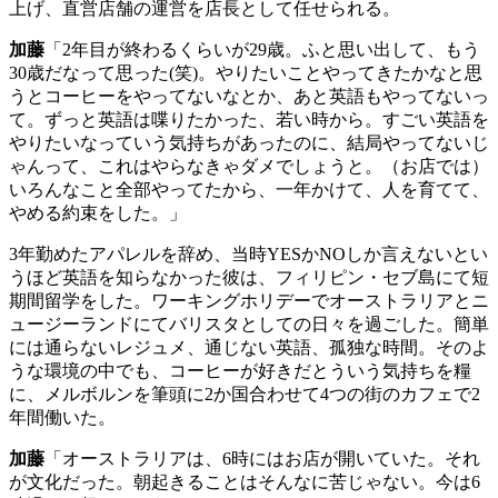
上げ、直営店舗の運営を店長として任せられる。
加藤
「
2
年目が終わるくらいが
29
歳。ふと思い出して、もう
30
歳だなって思った
(
笑
)
。やりたいことやってきたかなと思
うとコーヒーをやってないなとか、あと英語もやってないっ
て。ずっと英語は喋りたかった、若い時から。すごい英語を
やりたいなっていう気持ちがあったのに、結局やってないじ
ゃんって、これはやらなきゃダメでしょうと。（お店では）
いろんなこと全部やってたから、一年かけて、人を育てて、
やめる約束をした。」
3
年勤めたアパレルを辞め、当時
YES
か
NO
しか言えないとい
うほど英語を知らなかった彼は、フィリピン・セブ島にて短
期間留学をした。ワーキングホリデーでオーストラリアとニ
ュージーランドにてバリスタとしての日々を過ごした。簡単
には通らないレジュメ、通じない英語、孤独な時間。そのよ
うな環境の中でも、コーヒーが好きだとういう気持ちを糧
に、メルボルンを筆頭に
2
か国合わせて
4
つの街のカフェで
2
年間働いた。
加藤
「オーストラリアは、
6
時にはお店が開いていた。それ
が文化だった。朝起きることはそんなに苦じゃない。今は
6