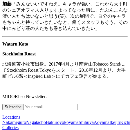
加藤
「みんないいですねえ。キャラが強い。これから大手町
のシェアオフィス入りますよってなった時に、たぶんこんな
濃い人たちはいないと思う
(
笑
)
。次の展開で、自分のキャラ
もちゃんと持っていきたいなと、働くスタッフもそう。その
中にみどり荘の人たちも巻き込んでいきたい」
Wataru Kato
Stockholm Roast
北海道苫小牧市出身。
2017
年
4
月より南青山
Tobacco Stand
に
て
Stockholm Roast Tokyo
をスタート。
2018
年
12
月より、大手
町ビル
6
階＜
Inspired Lab
＞にてカフェ運営が始まる。
MIDORI.so Newsletter:
Subscribe
Locations
Nakameguro
Nagatacho
Bakuroyokoyama
Shibuya
Aoyama
Ikejiri
Kichi
Galleries