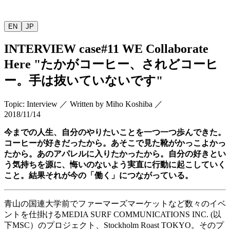
EN
JP
INTERVIEW
case#11 WE Collaborate
Here "
たかがコーヒー、されどコーヒ
ー。手は抜いていないです
"
Topic
:
Interview
／
Written by
Miho Koshiba
／
2018/11/14
今までの人生、自分のやりたいことを一つ一つ歩んできた。
コーヒーが好きだったから。あそこで見た靴がかっこよかっ
たから。あのアパレルに入りたかったから。自分の好きとい
う気持ちを源に、悔いのないよう実直に行動に起こしていく
こと。結果それが今の「働く」につながっている。
青山の国連大学前でファーマーズマーケットなど数々のイベ
ントを仕掛ける
MEDIA SURF COMMUNICATIONS INC. (
以
下
MSC
）のプロジェクト、
Stockholm Roast TOKYO
。そのプ