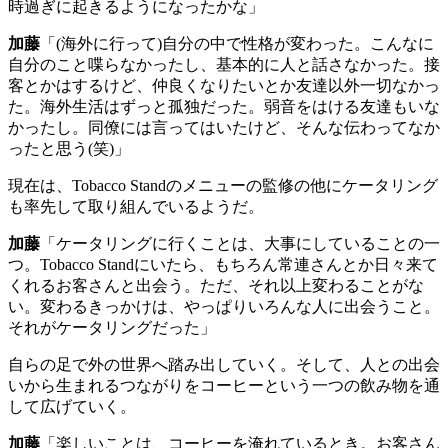
時過ぎに起きるようになったかな」
加藤
「
(
海外に行って
)
自分の中で性格が変わった。こんなに
自分のこと喋らなかったし、基本的に人と話さなかった。接
客とかはするけど、仲良くなりたいとか友達以外一切なかっ
た。海外生活はずっと孤独だった。弱音をはける友達もいな
かったし。同僚には言ってはいたけど、そんな伝わってなか
ったと思う
(
笑
)
」
現在は、
Tobacco Stand
のメニューの監修の他にケータリング
も率先して取り組んでいるようだ。
加藤
「ケータリングに行くことは、大事にしていることの一
つ。
Tobacco Stand
にいたら、もちろん常連さんとか日々来て
くれるお客さんと出会う。ただ、それ以上変わることがな
い。変わるきっかけは、やっぱりいろんな人に出会うこと。
それがケータリングだった」
自らの足で外の世界へ踏み出していく。そして、人との出会
いから生まれるつながりをコーヒーという一つの飲み物を通
して広げていく。
加藤
「楽しいことは、コーヒーを淹れているとき。お客さん