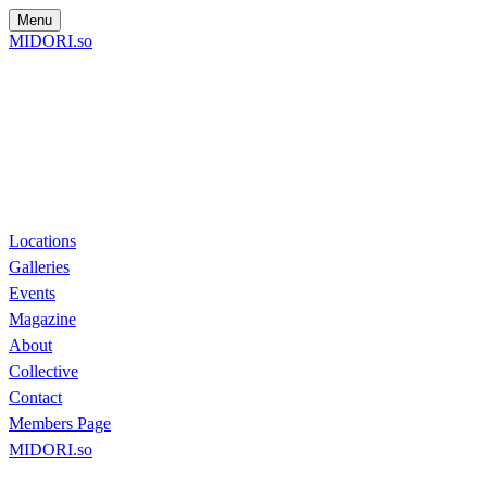
Menu
MIDORI.so
Locations
Galleries
Events
Magazine
About
Collective
Contact
Members Page
MIDORI.so