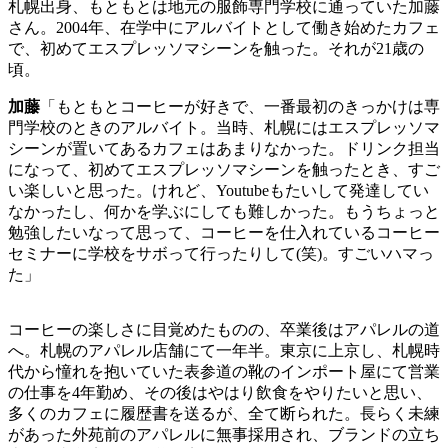
札幌出身、もともとは地元の服飾専門学校に通っていた加藤
さん。
2004
年、在学中にアルバイトとして働き始めたカフェ
で、初めてエスプレッソマシーンを触った。それが
21
歳の
頃。
加藤
「もともとコーヒーが好きで、一番最初のきっかけは専
門学校のときのアルバイト。当時、札幌にはエスプレッソマ
シーンが置いてあるカフェはあまりなかった。ドリンク担当
になって、初めてエスプレッソマシーンを触ったとき、すご
い楽しいと思った。けれど、
Youtube
もたいして発達してい
なかったし、何かを学ぶにしても難しかった。もうちょっと
勉強したいなって思って、コーヒーを仕入れているコーヒー
セミナーに学校をサボって行ったりして
(
笑
)
。すごいハマっ
た」
コーヒーの楽しさに目覚めたものの、卒業後はアパレルの道
へ。札幌のアパレル店舗にて一年半。東京に上京し、札幌時
代から憧れを抱いていた表参道の靴のインポート屋にて営業
の仕事を
4
年勤め、その後はやはり飲食をやりたいと思い、
多くのカフェに履歴書を送るが、全て断られた。長らく未練
があった外苑前のアパレルに無事採用され、ブランドの立ち