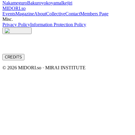
Nakameguro
Bakuroyokoyama
Ikejiri
MIDORI.so
Events
Magazine
About
Collective
Contact
Members Page
Misc.
Privacy Policy
Information Protection Policy
CREDITS
©
2026
MIDORI.so · MIRAI INSTITUTE