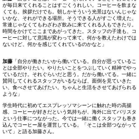
が毎日来てくれることはすごくうれしい。コーヒーを飲まな
くても、挨拶だけでも。朝しかそういう光景はないんじゃな
いかな、それができる場所。そうできる人がすごく増えた。
常連じゃなくてもわざわざ飲みに来てくれる人もできたり。
時間をかけてここまであがってきた。スタッフの子達も、コ
ーヒーに対して意識が変わって来て、何かを教えたわけでは
ないけど、何かを感じてくれているのかなと」
加藤
「自分が働きたいから働いている。自分が思っているこ
とは全部やりたい。やりたいことをつぶしていく精神でやっ
ているだけ。それぐらいだと思う。だから働いてる。一緒に
賛同してくれるスタッフがいるならば、面倒を見ていきた
い、食べさせてあげたい。ちゃんと生活をさせてあげられる
ような」
学生時代に初めてエスプレッソマシーンに触れた時の高揚
感、コーヒーが好きだという気持ちが、海外に出てバリスタ
という仕事につながった。今では一緒に働くスタッフも巻き
込んでコーヒー屋を運営している。「そこは全部つながって
いて」と語る加藤さん。