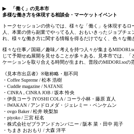
▶︎
「働く」の見本市
多様な働き方を体現する相談会・マーケットイベント
トークセッションの傍らでは、様々な「働く」を体現するロ
人、本業の傍ら副業でやってる人、おもいきったジョブチェ
れ、様々な働き方に関する情報を得るだけでなく、色々な働
様々な仕事／国籍／趣味／考えを持つ人々が集まる
MIDORI.s
じて予期せぬ展開を見せることが多々ある。見本市では、「
ケーションを取り合える時間が生まれ、普段の
MIDORI.so
の
《見本市出店者》
※
敬称略・順不同
・
Coffee Supreme /
松本
浩樹
・
Cuddle magazine / NATANE
・
CINRA , CINRA JOB /
坂本
怜央
・伊良コーラ
IYOSHI COLA /
コーラ小林・藤原
直人
・
IWAKAN /
アンドロメダ・ジェレミー・ベンケムン
・
ovgo Baker /
松井
映梨加
・
piyoko /
三宮
柾名
・株式会社ゼブラアンドカンパニー
/
阪本
菜・田中
苑子
・ちまき
おおもり
/
大森
洋平