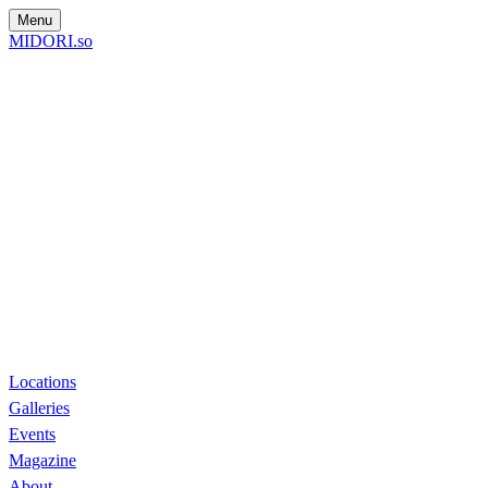
Menu
MIDORI.so
Locations
Galleries
Events
Magazine
About