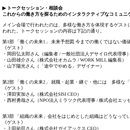
▶︎
トークセッション・相談会
これからの働き方を探るためのインタラクティブなコミュニ
メイン会場で行われたのは、多様な働き方を体現するゲスト
われた。トークセッションの内容は下記の通り。
第
1
部
「働くの未来
1
」
未来予想図
今までの働くではない価
《ゲスト》
・岡田弘太郎さん（編集者
/
一般社団法人デサイロ代表理事
・山田雄介さん（株式会社オカムラ
/ WORK MILL
編集長）
・山下陽光さん（「途中でやめる」デザイナー）
第
2
部
「働くの未来
2
」
就職・起業・継ぐ・他には 多様な「
《ゲスト》
・澤田実加さん（株式会社
SISI CEO
）
・西村勇哉さん（
NPO
法人ミラツク代表理事
/
株式会社エッ
第
3
部
「組織の未来」会社をはじめとした組織はどうなって
《ゲスト》
・上田祐司さん（株式会社ガイアックス
CEO
）