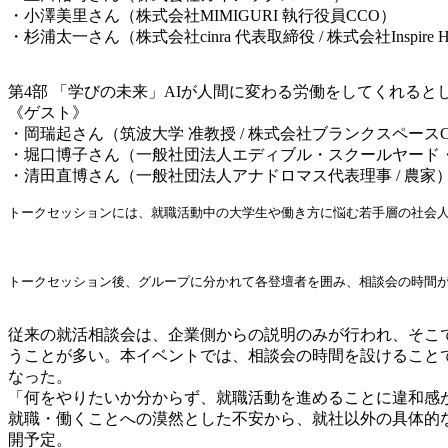
・小澤美里さん（株式会社
MIMIGURI
執行役員
CCO
）
・杉浦太一さん（株式会社
cinra
代表取締役
/
株式会社
Inspire 
第
4
部
「学びの未来」
AI
が人間に変わる労働をしてくれると
《ゲスト》
・岡瑞起さん（筑波大学
准教授
/
株式会社ブランクスペース
・堀口博子さん（一般社団法人エディブル・スクールヤード
・清田直博さん（一般社団法人アナドロマス代表理事
/
農家
トークセッションには、就職活動中の大学生や働き方に悩む若手層の社会
トークセッション後、グループに分かれて各登壇者を囲み、相談会の時間
従来の就活相談会は、企業側からの説明のみが行われ、そこ
うことが多い。本イベントでは、相談会の時間を設けること
なった。
「何をやりたいか分からず、就職活動を進めることに違和感
就職・働くことへの漠然とした不安から、就社以外の具体的
開予定。