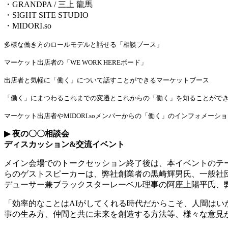
・
GRANDPA /
三上
龍馬
・
SIGHT SITE STUDIO
・
MIDORI.so
多様な働き方のロールモデルと話せる「相談ブース」
マーケット出店者の「
WE WORK HERE
ボード」
出店者と気軽に「働く」について話すことができるマーケットブース
「働く」にまつわるこれまでの変遷とこれからの「働く」を知ることがで
マーケット出店者や
MIDORI.so
メンバーからの「働く」のインフォメーショ
▶︎
夜の〇〇相談会
ディスカッション
&
交流イベント
メイン会場でのトークセッション終了後は、本イベントのテ
らのゲストスピーカーは、弊社創業者の黒崎輝男氏、一般社
デューサー兼ブラックスターレーベル理事の阿座上陽平氏、
「効率的なことは
AI
がしてくれる時代だからこそ、人間はい
事の生み方、仲間と共に未来を創造する方法等、様々な意見