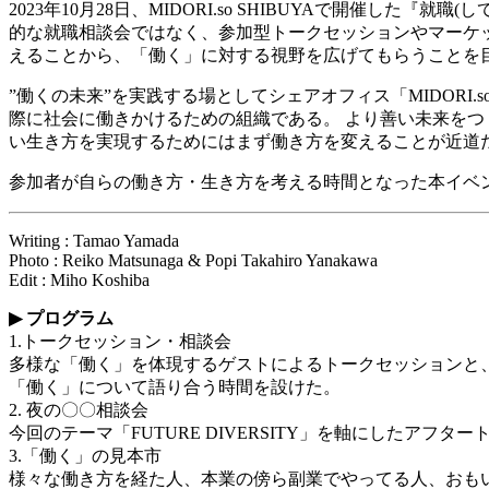
2023
年
10
月
28
日、
MIDORI.so
SHIBUYA
で開催した『就職
(
し
的な就職相談会ではなく、参加型トークセッションやマーケ
えることから、「働く」に対する視野を広げてもらうことを
”
働くの未来
”
を実践する場としてシェアオフィス「
MIDORI.s
際に社会に働きかけるための組織である。
より善い未来をつ
い生き方を実現するためにはまず働き方を変えることが近道
参加者が自らの働き方・生き方を考える時間となった本イベ
Writing : Tamao Yamada
Photo : Reiko Matsunaga & Popi Takahiro Yanakawa
Edit : Miho Koshiba
▶︎
プログラム
1.
トークセッション・相談会
多様な「働く」を体現するゲストによるトークセッションと
「働く」について語り合う時間を設けた。
2.
夜の〇〇相談会
今回のテーマ「
FUTURE DIVERSITY
」を軸にしたアフター
3.
「働く」の見本市
様々な働き方を経た人、本業の傍ら副業でやってる人、おも