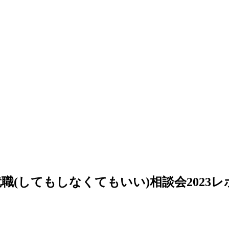
就職
(
してもしなくてもいい
)
相談会
2023
レ