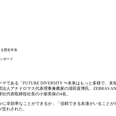
きる歴史年表
ンボード
ーマである「
FUTURE DIVERSITY
〜未来はもっと多様で、未
団法人アナドロマス代表理事兼農家の清田直博氏、
ZEBRAS A
弊社代表取締役社長の小柴美保の
4
名。
かに非効率なことができるか」「信頼できる友達がいることが
が交わされた。