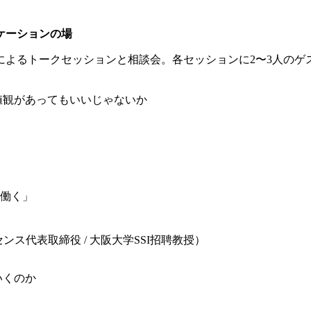
ケーションの場
によるトークセッションと相談会。各セッションに
2
〜
3
人のゲ
値観があってもいいじゃないか
）
働く」
センス代表取締役
/
大阪大学
SSI
招聘教授）
いくのか