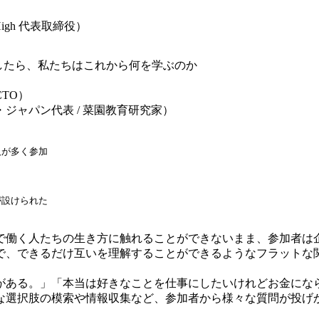
High
代表取締役）
したら、私たちはこれから何を学ぶのか
CTO
）
・ジャパン代表
/
菜園教育研究家）
）
人が多く参加
が設けられた
で働く人たちの生き方に触れることができないまま、参加者は
で、できるだけ互いを理解することができるようなフラットな
がある。」「本当は好きなことを仕事にしたいけれどお金にな
な選択肢の模索や情報収集など、参加者から様々な質問が投げ