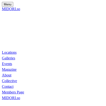
Menu
MIDORI.so
Locations
Galleries
Events
Magazine
About
Collective
Contact
Members Page
MIDORI.so