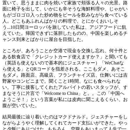
置いて、思うままに肉を焼いて家族で頬張る人々の光景。路
面に椅子を出して、いかにも辛そうな海鮮料理や、じゃがい
もがゴロゴロ入った炒め物をビールを飲みながら食べている
人。どこもあふれんばかりの料理で、とにかくおいしそ
う
...10
日間ヨーロッパを旅していた私は、アジアフードに飢
えていた。帰国できずに落胆したものの、中国を楽しめるチ
ャンス到来とばかりに屋台を目指した。
ところが、あろうことか空港で現金を交換し忘れ、何十件と
ある飲食店で「クレジットカード使えますか？」と聞いても
（英語も使えないので基本的にジェスチャー）「
WeChat
な
ら使える」と
QR
コードを指差される。ここもダメ、あそこ
もダメ。路面店、高級店、フランチャイズ店、仕舞いには吉
野家やコンビニまで。聞くこと
1
時間、なにも食べられな
い。丁寧に接客してくれたアルバイトの若いスタッフが、す
まなそうに片言で「
Welcome to China
」と。。この「中国へ
ようこそ！」という言葉が私には皮肉に聞こえるくらい、お
腹が空いていた。
結局最後に辿り着いたのはマクドナルド。ジェスチャーをし
ながらようやく理解してくれてカード支払いができた。やっ
と夕飯にありつけた
...
もちろん、空腹もあいまって人生で一