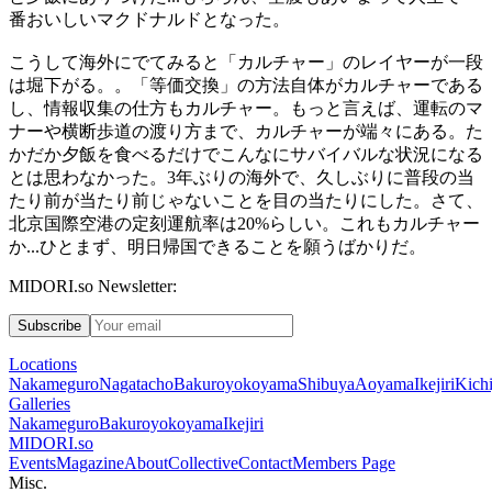
番おいしいマクドナルドとなった。
こうして海外にでてみると「カルチャー」のレイヤーが一段
は堀下がる。。「等価交換」の方法自体がカルチャーである
し、情報収集の仕方もカルチャー。もっと言えば、運転のマ
ナーや横断歩道の渡り方まで、カルチャーが端々にある。た
かだか夕飯を食べるだけでこんなにサバイバルな状況になる
とは思わなかった。3年ぶりの海外で、久しぶりに普段の当
たり前が当たり前じゃないことを目の当たりにした。さて、
北京国際空港の定刻運航率は
20%
らしい。これもカルチャー
か
...
ひとまず、明日帰国できることを願うばかりだ。
MIDORI.so Newsletter:
Subscribe
Locations
Nakameguro
Nagatacho
Bakuroyokoyama
Shibuya
Aoyama
Ikejiri
Kichi
Galleries
Nakameguro
Bakuroyokoyama
Ikejiri
MIDORI.so
Events
Magazine
About
Collective
Contact
Members Page
Misc.