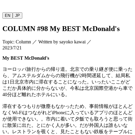
EN
JP
COLUMN
#98 My BEST McDonald's
Topic
:
Column
／
Written by
sayoko kawai
／
2023/7/21
My BEST McDonald's
ヨーロッパ旅行からの帰り道。北京での乗り継ぎ便に乗った
ら、アムステルダムからの飛行機が
2
時間遅延して、結局私
は1日北京市内に滞在することになった。いったいここがど
こだか具体的に分からないが、今私は北京国際空港から車で
40
分ほど離れたホテルにいる。
滞在するつもりが微塵もなかったため、事前情報がほとんど
なく
Wi-Fi
はつながれど
iPhone
に入っているアプリのほとんど
が使用できない。。市内に着いて夕飯でも取ろうと思って街
に散策に出た。とにかく人が多い。だが外国人は誰もいな
い。レストランを覗くと、見たこともない鉄板をテーブルに