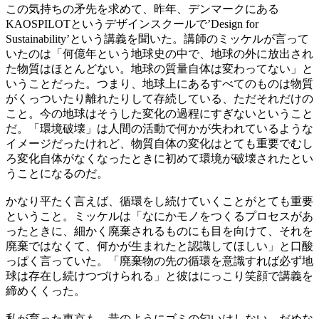
この気持ちの矛先を求めて、昨年、デンマークにある
KAOSPILOT
というデザインスクールで
’Design for
Sustainability’
という講義を聞いた。講師のミッケルが言って
いたのは「何億年という地球史の中で、地球の外に放出され
た物質はほとんどない。地球の質量自体は変わってない」と
いうことだった。つまり、地球上にあるすべてのものは物質
がくっついたり離れたりして存続している、ただそれだけの
こと。今の地球はそうした変化の過程にすぎないということ
だ。「環境破壊」は人間の活動で何かが失われているような
イメージだったけれど、物質自体の変化はとても重要でむし
ろ変化自体がなくなったときに初めて環境が破壊されたとい
うことになるのだ。
かなり平たく言えば、循環をし続けていくことがとても重要
ということ。ミッケルは「なにかモノをつくるプロセスがあ
ったときに、細かく廃棄されるものにも目を向けて、それを
廃棄ではなくて、何かが生まれたと認識してほしい」と口酸
っぱく言っていた。「廃棄物の先の循環を意識すれば必ず地
球は存在し続けつづけられる」と彼はにっこり笑顔で講義を
締めくくった。
私が育った東京も、昔のようにゴミの匂いはしない。だめな