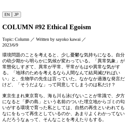
EN
JP
COLUMN
#92 Ethical Egoism
Topic
:
Column
／
Written by
sayoko kawai
／
2023/6/9
環境問題のことを考えると、少し憂鬱な気持ちになる。自分
の幼少期から明らかに気候が変わっている。「異常気象」が
常態化しすぎて、異常が平常、平常がもはや異常な気がす
る。「地球のためを考えるなら人間なんて結局滅びればい
い」と、生物学の先生は言っていた。なかなか過激な発言だ
けど、「そうだよな」って同意してしまうのは私だけ？
東京生まれ東京育ち、海も川も泳げないことが常識で、夕方
になると「夢の島」という名前のついた埋立地からゴミの匂
いがする環境で育った私としては、自然の再生といわれても
なにをもって再生としているのか、あまりよくわかってない
んだろうなぁって、そんなことを考えたりもする。