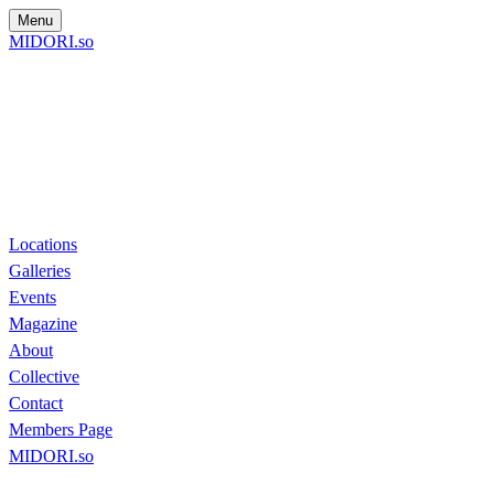
Menu
MIDORI.so
Locations
Galleries
Events
Magazine
About
Collective
Contact
Members Page
MIDORI.so