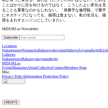
ことばかりに目を向けるのではなく、こうしたよい変化を見
ることも重要なのかもしれない。「身勝手な倫理観」で勝手
にネガティブになっても、循環は進まない。私の生活も、循
環をまわすエンジンにしていきたい。
MIDORI.so Newsletter:
Subscribe
Locations
Nakameguro
Nagatacho
Bakuroyokoyama
Shibuya
Aoyama
Ikejiri
Kichi
Galleries
Nakameguro
Bakuroyokoyama
Ikejiri
MIDORI.so
Events
Magazine
About
Collective
Contact
Members Page
Misc.
Privacy Policy
Information Protection Policy
CREDITS