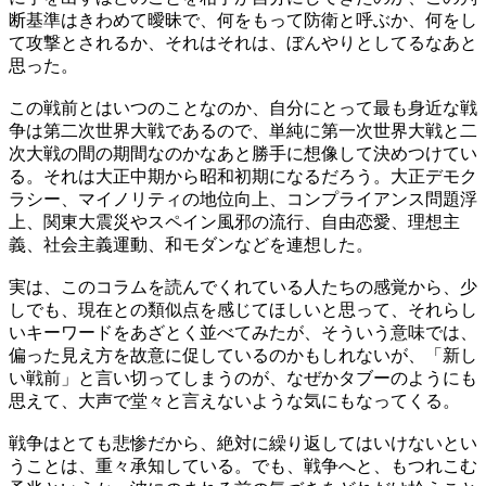
断基準はきわめて曖昧で、何をもって防衛と呼ぶか、何をし
て攻撃とされるか、それはそれは、ぼんやりとしてるなあと
思った。
この戦前とはいつのことなのか、自分にとって最も身近な戦
争は第二次世界大戦であるので、単純に第一次世界大戦と二
次大戦の間の期間なのかなあと勝手に想像して決めつけてい
る。それは大正中期から昭和初期になるだろう。大正デモク
ラシー、マイノリティの地位向上、コンプライアンス問題浮
上、関東大震災やスペイン風邪の流行、自由恋愛、理想主
義、社会主義運動、和モダンなどを連想した。
実は、このコラムを読んでくれている人たちの感覚から、少
しでも、現在との類似点を感じてほしいと思って、それらし
いキーワードをあざとく並べてみたが、そういう意味では、
偏った見え方を故意に促しているのかもしれないが、「新し
い戦前」と言い切ってしまうのが、なぜかタブーのようにも
思えて、大声で堂々と言えないような気にもなってくる。
戦争はとても悲惨だから、絶対に繰り返してはいけないとい
うことは、重々承知している。でも、戦争へと、もつれこむ