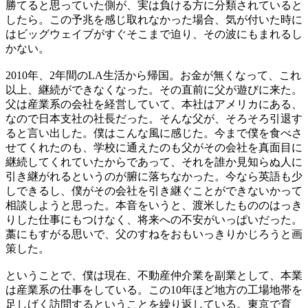
勝てると思っていた側が、実は負ける方に分類されていると
したら。この予兆を感じ取れなかった場合、気が付いた時に
はビッグウェイブがすぐそこまで迫り、その波にもまれるし
かない。
2010
年、
2
年間の
LA
生活から帰国。お金が無くなって、これ
以上、継続ができなくなった。その直前に父が遊びに来た。
父は産業系の会社を経営していて、本社はアメリカにある、
なので日本支社の社長だった。そんな父が、そろそろ引退す
ると言い出した。僕はこんな風に感じた。今まで僕を食べさ
せてくれたのも、学校に通えたのも父がその会社を真面目に
継続してくれていたからであって、それを誰か見知らぬ人に
引き継がれるというのが腑に落ちなかった。今なら英語も少
しできるし、僕がその会社を引き継ぐことができないかって
相談しようと思った。本音をいうと、渡米したもののはっき
りした仕事にもつけなく、将来への不安がいっぱいだった。
藁にもすがる思いで、父のすねをおもいっきりかじろうと画
策した。
ということで、僕は現在、不動産仲介業を副業として、本業
は産業系の仕事をしている。この
10
年ほど地方の工場地帯を
足しげく訪問するということを繰り返している。東京で育