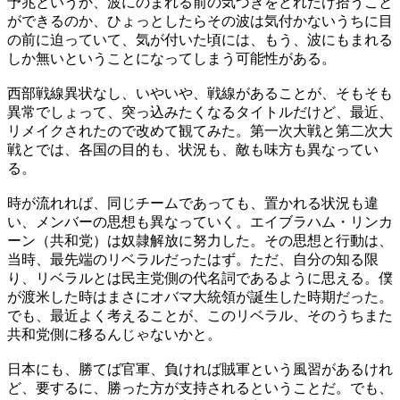
予兆というか、波にのまれる前の気づきをどれだけ拾うこと
ができるのか、ひょっとしたらその波は気付かないうちに目
の前に迫っていて、気が付いた頃には、もう、波にもまれる
しか無いということになってしまう可能性がある。
西部戦線異状なし、いやいや、戦線があることが、そもそも
異常でしょって、突っ込みたくなるタイトルだけど、最近、
リメイクされたので改めて観てみた。第一次大戦と第二次大
戦とでは、各国の目的も、状況も、敵も味方も異なってい
る。
時が流れれば、同じチームであっても、置かれる状況も違
い、メンバーの思想も異なっていく。エイブラハム・リンカ
ーン（共和党）は奴隷解放に努力した。その思想と行動は、
当時、最先端のリベラルだったはず。ただ、自分の知る限
り、リベラルとは民主党側の代名詞であるように思える。僕
が渡米した時はまさにオバマ大統領が誕生した時期だった。
でも、最近よく考えることが、このリベラル、そのうちまた
共和党側に移るんじゃないかと。
日本にも、勝てば官軍、負ければ賊軍という風習があるけれ
ど、要するに、勝った方が支持されるということだ。でも、