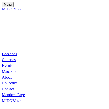
Menu
MIDORI.so
Locations
Galleries
Events
Magazine
About
Collective
Contact
Members Page
MIDORI.so