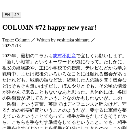
EN
JP
COLUMN
#72 happy new year!
Topic
:
Column
／
Written by
yoshitaka shimura
／
2023/1/13
2023
年、最初のコラムも
志村不動産
で宜しくお願いします。
「新しい戦前」というキーワードが気になって。たしかに、
祖父の経験談や、主に小学校での授業、テレビなどから学ぶ
戦時中、または戦後のいろいろなことには触れる機会があっ
たけれども。戦前の話などは、経験した人の話を聞く機会な
どはそもそも無いはずだし、ぼんやりとでも、その頃の情景
が浮かんで来ることもないなあと思った。具体的には、各国
の防衛費が増してるということなのかもしれないが。この
「防衛」という言葉、英語ではディフェンスと呼ぶけど、守
るための必要経費ということのようだが、要するに軍備を整
えているということであって。相手が手をだしてきそうだか
ら、こちらも手をだす準備をしてるということ。でも、相手
に手を出すほどのことを相手が自分にしてきたのか、この判