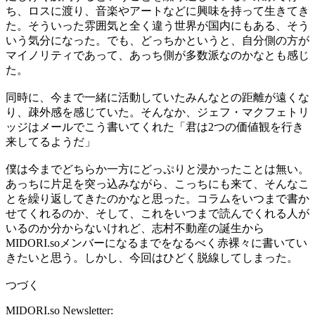
ち、ロスに渡り、音楽やアートなどに興味を持って生きてき
た。そういった雰囲気と全く違う世界が国内にもある、そう
いう気分になった。でも、どっちかというと、自分側の方が
マイノリティであって、あっち側が多数派なのかなとも感じ
た。
同時に、今まで一緒に活動していたみんなとの距離が遠くな
り、疎外感を感じていた。そんなか、ジェフ・マクフェトリ
ッジはメールでこう書いてくれた「君は
2
つの価値観を行き
来してるようだ」
僕は今までどちらか一方にどっぷりと浸かったことは無い。
あっちに片足を突っ込みながら、こっちにも来て、そんなこ
とを繰り返してきたのかなと思った。コラムをいつまで書か
せてくれるのか、そして、これをいつまで読んでくれる人が
いるのか分からないけれど、志村不動産の誕生から
MIDORI.so
メンバーになるまでをなるべく赤裸々に書いてい
きたいと思う。しかし、今回はひどく脱線してしまった。
つづく
MIDORI.so Newsletter: