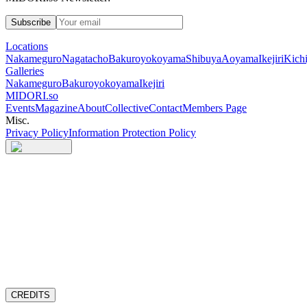
Subscribe
Locations
Nakameguro
Nagatacho
Bakuroyokoyama
Shibuya
Aoyama
Ikejiri
Kichi
Galleries
Nakameguro
Bakuroyokoyama
Ikejiri
MIDORI.so
Events
Magazine
About
Collective
Contact
Members Page
Misc.
Privacy Policy
Information Protection Policy
CREDITS