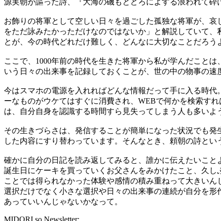
源実朝が謳った詩、『大海の磯もとどろによする浪われて砕
お飾りの将軍として空しい日々を過ごした孤独な将軍が、哀
をただ詠みたかっただけなのではないか」と解説していて、
とが、今の時代どれだけ難しく、どんなに大切なことだろう
ここで、
1000
年前の時代を生きた将軍から私が学んだことは
いう日々の出来事を記録しておくことが、世の中の物事の速
今はスマホの電源を入れればどんな情報だって手に入る時代
ーなものがウケてはすぐに消費され、
WEB
で何かを検索すれ
は、自分自身を認識する時間すら見失ってしまう人も多いよ
その生きづらさは、発信することが簡単になった状況でも発
した内容にすり替わっています。そんなとき、頼朝の詩とい
確かに自分の日記を読み返してみると、誰かに伝えたいこと
誕生日にケーキを買っていくお父さんをみかけたこと、久し
ことでは得られなかった体験や感情の積み重ねって大きいん
選択だけでなく小さな選択や日々の出来事の連続が自分を形
あっていいんじゃないかなって。
MIDORI.so Newsletter: