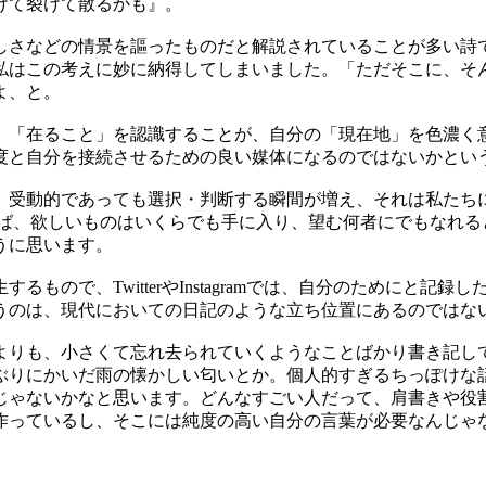
けて裂けて散るかも』。
しさなどの情景を謳ったものだと解説されていることが多い詩
私はこの考えに妙に納得してしまいました。「ただそこに、そ
よ、と。
、「在ること」を認識することが、自分の「現在地」を色濃く
度と自分を接続させるための良い媒体になるのではないかとい
。受動的であっても選択・判断する瞬間が増え、それは私たち
ば、欲しいものはいくらでも手に入り、望む何者にでもなれる
うに思います。
生するもので、
Twitter
や
Instagram
では、自分のためにと記録し
うのは、現代においての日記のような立ち位置にあるのではな
よりも、小さくて忘れ去られていくようなことばかり書き記し
ぶりにかいだ雨の懐かしい匂いとか。個人的すぎるちっぽけな
じゃないかなと思います。どんなすごい人だって、肩書きや役
作っているし、そこには純度の高い自分の言葉が必要なんじゃ