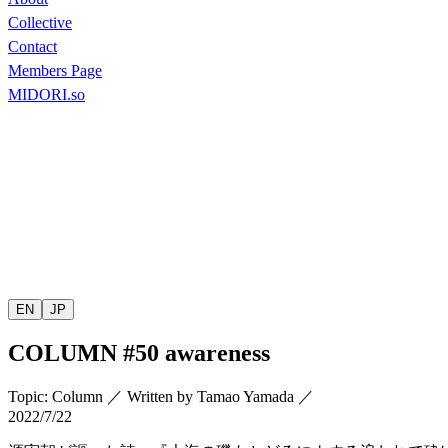
Collective
Contact
Members Page
MIDORI.so
EN
JP
COLUMN
#50 awareness
Topic
:
Column
／
Written by
Tamao Yamada
／
2022/7/22