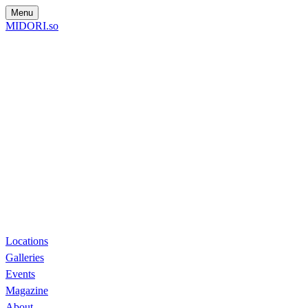
Menu
MIDORI.so
Locations
Galleries
Events
Magazine
About