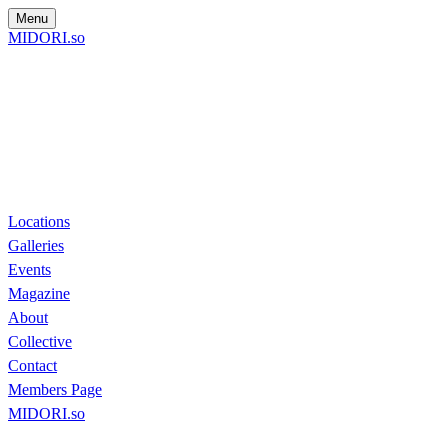
Menu
MIDORI.so
Locations
Galleries
Events
Magazine
About
Collective
Contact
Members Page
MIDORI.so