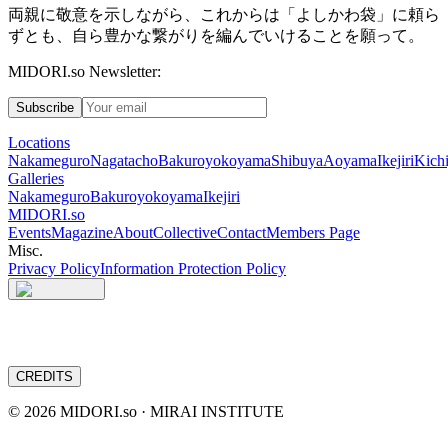
両親に敬意を示しながら、これからは「よしかわ袋」に頼ら
ずとも、自ら豊かな繋がりを編んでいけることを願って。
MIDORI.so Newsletter:
Subscribe
Locations
Nakameguro
Nagatacho
Bakuroyokoyama
Shibuya
Aoyama
Ikejiri
Kichi
Galleries
Nakameguro
Bakuroyokoyama
Ikejiri
MIDORI.so
Events
Magazine
About
Collective
Contact
Members Page
Misc.
Privacy Policy
Information Protection Policy
CREDITS
©
2026
MIDORI.so · MIRAI INSTITUTE