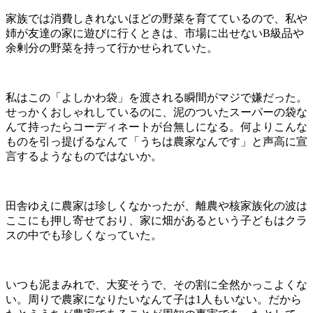
家族では消費しきれないほどの野菜を育てているので、私や
姉が友達の家に遊びに行くときは、市場に出せない
B
級品や
余剰分の野菜を持って行かせられていた。
私はこの「よしかわ袋」を渡される瞬間がマジで嫌だった。
せっかくおしゃれしているのに、泥のついたスーパーの袋な
んて持ったらコーディネートが台無しになる。何よりこんな
ものを引っ提げるなんて「うちは農家なんです」と声高に宣
言するようなものではないか。
田舎ゆえに農家は珍しくなかったが、離農や核家族化の波は
ここにも押し寄せており、家に畑があるという子どもはクラ
スの中でも珍しくなっていた。
いつも泥まみれで、大変そうで、その割に全然かっこよくな
い。周りで農家になりたいなんて子は
1
人もいない。だから