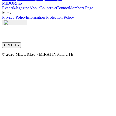
MIDORI.so
Events
Magazine
About
Collective
Contact
Members Page
Misc.
Privacy Policy
Information Protection Policy
CREDITS
©
2026
MIDORI.so · MIRAI INSTITUTE