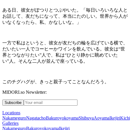
ある日、彼女がぽつりとつぶやいた。「毎日いろいろな人と
お話して、友だちになって、本当にたのしい。世界から人が
いなくなったら、私、かなしいな。」
一方で私はというと、彼女が友だちの輪を広げている横で、
だいたい一人でコーヒーかワインを飲んでいる。彼女は
“
世
界とつながりたい
”
人で、私は
“
ひとり静かに眺めていた
い
”
人。そんな二人が並んで座っている。
このチグハグが、きっと親子ってことなんだろう。
MIDORI.so Newsletter:
Subscribe
Locations
Nakameguro
Nagatacho
Bakuroyokoyama
Shibuya
Aoyama
Ikejiri
Kichi
Galleries
Nakameguro
Bakuroyokoyama
Ikejiri