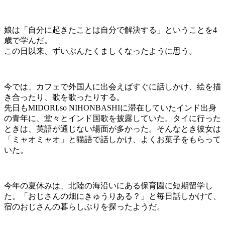
娘は「自分に起きたことは自分で解決する」ということを
4
歳で学んだ。
この日以来、ずいぶんたくましくなったように思う。
今では、カフェで外国人に出会えばすぐに話しかけ、絵を描
き合ったり、歌を歌ったりする。
先日も
MIDORI.so
NIHONBASHI
に滞在していたインド出身
の青年に、堂々とインド国歌を披露していた。タイに行った
ときは、英語が通じない場面が多かった。そんなとき彼女は
「ミャオミャオ」と猫語で話しかけ、よくお菓子をもらって
いた。
今年の夏休みは、北陸の海沿いにある保育園に短期留学し
た。「おじさんの畑にきゅうりある？」と毎日話しかけて、
宿のおじさんの暮らしぶりを探ったようだ。