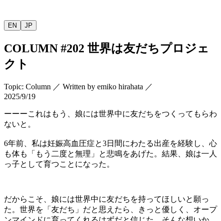
EN
JP
COLUMN
#202
世界は友だちプロジェ
クト
Topic
:
Column
／
Written by
emiko hirahata
／
2025/9/19
ーーーこれはもう、娘には世界中に友だちをつくってもらわ
ないと。
6
年前、私は妊娠高血圧症と
3
日間にわたる出産を経験し、心
も体も「もう二度と無理」と悲鳴をあげた。結果、娘は一人
っ子として育つことになった。
だからこそ、娘には世界中に友だちを持ってほしいと願っ
た。世界を「友だち」だと思えたら、きっと優しく、オープ
ンマインドに育ってくれるはずだと信じた。そんな想いか