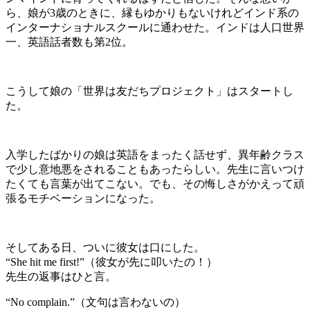
ら、娘が
3
歳のときに、縁もゆかりもないけれどインド系の
インターナショナルスクールに通わせた。インドは人口世界
一、英語話者数も第
2
位。
こうして娘の「世界は友だちプロジェクト」はスタートし
た。
入学したばかりの娘は英語をまったく話せず、異年齢クラス
で少し意地悪をされることもあったらしい。先生に言いつけ
たくても言葉が出てこない。でも、その悔しさがかえって頑
張るモチベーションになった。
そしてある日、ついに彼女は口にした。
“She hit me first!”
（彼女が先に叩いたの！）
先生の返事はひと言。
“No complain.”
（文句は言わないの）