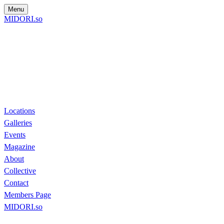
Menu
MIDORI.so
Locations
Galleries
Events
Magazine
About
Collective
Contact
Members Page
MIDORI.so