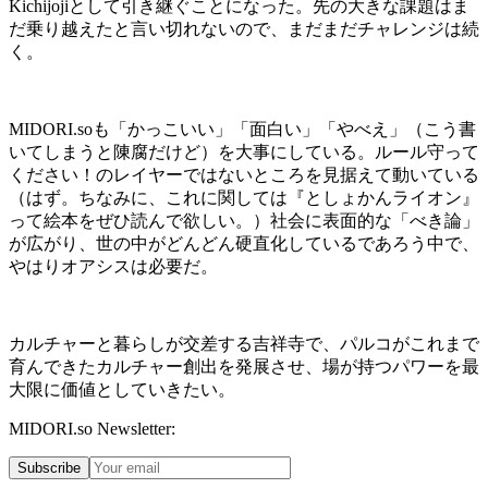
Kichijoji
として引き継ぐことになった。先の大きな課題はま
だ乗り越えたと言い切れないので、まだまだチャレンジは続
く。
MIDORI.so
も「かっこいい」「面白い」「やべえ」（こう書
いてしまうと陳腐だけど）を大事にしている。ルール守って
ください！のレイヤーではないところを見据えて動いている
（はず。ちなみに、これに関しては『としょかんライオン』
って絵本をぜひ読んで欲しい。）社会に表面的な「べき論」
が広がり、世の中がどんどん硬直化しているであろう中で、
やはりオアシスは必要だ。
カルチャーと暮らしが交差する吉祥寺で、パルコがこれまで
育んできたカルチャー創出を発展させ、場が持つパワーを最
大限に価値としていきたい。
MIDORI.so Newsletter:
Subscribe