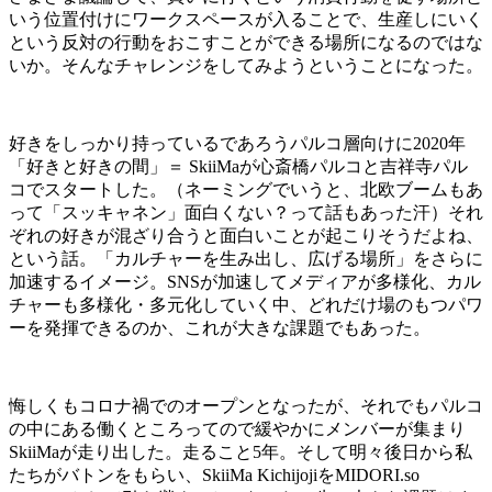
いう位置付けにワークスペースが入ることで、生産しにいく
という反対の行動をおこすことができる場所になるのではな
いか。そんなチャレンジをしてみようということになった。
好きをしっかり持っているであろうパルコ層向けに
2020
年
「好きと好きの間」＝
SkiiMa
が心斎橋パルコと吉祥寺パル
コでスタートした。（ネーミングでいうと、北欧ブームもあ
って「スッキャネン」面白くない？って話もあった汗）それ
ぞれの好きが混ざり合うと面白いことが起こりそうだよね、
という話。「カルチャーを生み出し、広げる場所」をさらに
加速するイメージ。
SNS
が加速してメディアが多様化、カル
チャーも多様化・多元化していく中、どれだけ場のもつパワ
ーを発揮できるのか、これが大きな課題でもあった。
悔しくもコロナ禍でのオープンとなったが、それでもパルコ
の中にある働くところってので緩やかにメンバーが集まり
SkiiMa
が走り出した。走ること
5
年。そして明々後日から私
たちがバトンをもらい、
SkiiMa Kichijoji
を
MIDORI.so