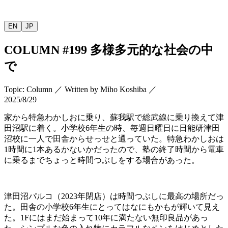
EN
JP
COLUMN
#199
多様多元的な社会の中
で
Topic
:
Column
／
Written by
Miho Koshiba
／
2025/8/29
家から特急わかしおに乗り、蘇我駅で総武線に乗り換えて津
田沼駅に着く。小学校
6
年生の時、毎週日曜日に日能研津田
沼校に一人で田舎からせっせと通っていた。特急わかしおは
1
時間に
1
本あるかないかだったので、塾の終了時間から電車
に乗るまでちょっと時間つぶしをする場合があった。
津田沼パルコ（
2023
年閉店）は時間つぶしに最高の場所だっ
た。田舎の小学校
6
年生にとってはなにもかもが輝いて見え
た。
1F
にはまだ始まって
10
年に満たない無印良品があっ