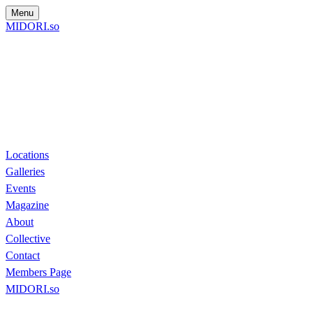
Menu
MIDORI.so
Locations
Galleries
Events
Magazine
About
Collective
Contact
Members Page
MIDORI.so