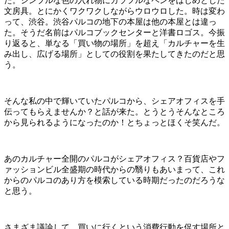
た。シンプルな色の入れ物にカラフルなペンをはじめとした
文房具。とにかくワクワクしながらウロウロした。時は変わ
って、渋谷。渋谷パルコの地下の本屋は他の本屋とは違っ
た。そうだ名前はパルコブックセンターと洋書ロゴス。今振
り返ると、単なる「買い物の場所」を超え「カルチャーを生
み出し、広げる場所」としての役割を果たしてきたのだと思
う。
そんな私の中で輝いていたパルコから、シェアオフィスを手
伝ってもらえませんか？と話が来た。とうとうそんなところ
から見られるようになったのか！とちょっとほくそ笑んだ。
あのカルチャー全開のパルコがシェアオフィス？百貨店やフ
ァッションビル全盛期の時代からの翳りもあいまって、これ
からのパルコのあり方を模索している時期だったのだろうな
と思う。
さまざま議論して、買いに行くという消費行動を促す場所と