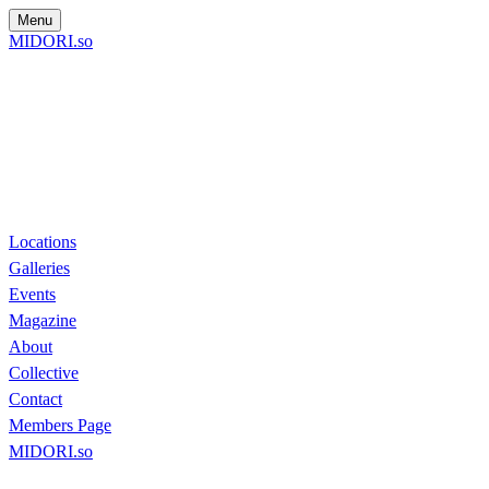
Menu
MIDORI.so
Locations
Galleries
Events
Magazine
About
Collective
Contact
Members Page
MIDORI.so