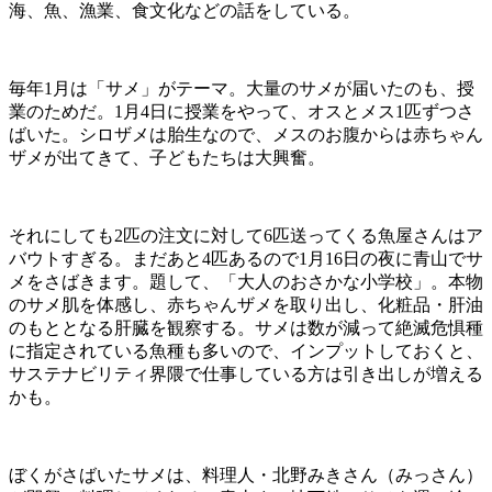
海、魚、漁業、食文化などの話をしている。
毎年1月は「サメ」がテーマ。大量のサメが届いたのも、授
業のためだ。1月4日に授業をやって、オスとメス
1
匹ずつさ
ばいた。シロザメは胎生なので、メスのお腹からは赤ちゃん
ザメが出てきて、子どもたちは大興奮。
それにしても2匹の注文に対して6匹送ってくる魚屋さんはア
バウトすぎる。まだあと4匹あるので1月16日の夜に青山でサ
メをさばきます。題して、「大人のおさかな小学校」。本物
のサメ肌を体感し、赤ちゃんザメを取り出し、化粧品・肝油
のもととなる肝臓を観察する。サメは数が減って絶滅危惧種
に指定されている魚種も多いので、インプットしておくと、
サステナビリティ界隈で仕事している方は引き出しが増える
かも。
ぼくがさばいたサメは、料理人・北野みきさん（みっさん）