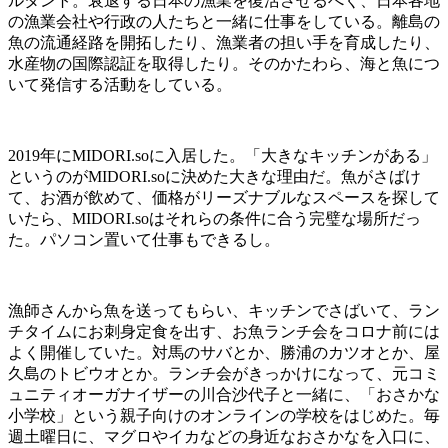
ルタント。衰退する日本の漁業を復活させるべく、日本各地
の漁業会社や行政の人たちと一緒に仕事をしている。離島の
魚の流通経路を開拓したり、漁業者の担い手を育成したり、
水産物の国際認証を取得したり。そのかたわら、海と魚につ
いて発信する活動をしている。
2019
年に
MIDORI.so
に入居した。「大きなキッチンがある」
というのが
MIDORI.so
に決めた大きな理由だ。魚がさばけ
て、お酒が飲めて、価格がリーズナブルなスペースを探して
いたら、
MIDORI.so
はそれらの条件に合う完璧な場所だっ
た。パソコン置いて仕事もできるし。
漁師さんから魚を送ってもらい、キッチンでさばいて、ラン
チタイムにお刺身定食を出す、お魚ランチ会をコロナ前には
よく開催していた。対馬のサバとか、勝浦のカツオとか、屋
久島のトビウオとか。ランチ会がきっかけになって、元コミ
ュニティオーガナイザーの川合沙代子と一緒に、「おさかな
小学校」という親子向けのオンラインの学校をはじめた。毎
週土曜日に、マグロやイカなどの身近なおさかなを入口に、