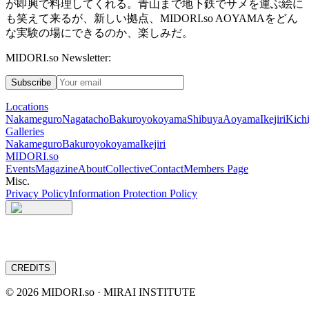
が即興で料理してくれる。青山まで地下鉄でサメを運ぶ絵に
も笑えて来るが、新しい拠点、
MIDORI.so
AOYAMA
をどん
な実験の場にできるのか、楽しみだ。
MIDORI.so Newsletter:
Subscribe
Locations
Nakameguro
Nagatacho
Bakuroyokoyama
Shibuya
Aoyama
Ikejiri
Kichi
Galleries
Nakameguro
Bakuroyokoyama
Ikejiri
MIDORI.so
Events
Magazine
About
Collective
Contact
Members Page
Misc.
Privacy Policy
Information Protection Policy
CREDITS
©
2026
MIDORI.so · MIRAI INSTITUTE