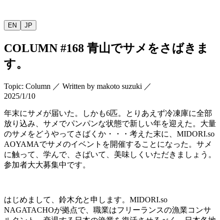
EN
JP
COLUMN
#168
青山でサメをさばきま
す。
Topic
:
Column
／
Written by
makoto suzuki
／
2025/1/10
年末にサメが届いた。しかも
6
匹。とりあえず冷凍庫に全部
放り込み、サメでパンパンな状態で新しい年を迎えた。大量
のサメをどうやってさばくか・・・考えた末に、
MIDORI.so
AOYAMA
でサメのイベントを開催することになった。サメ
に触って、学んで、さばいて、美味しくいただきましょう。
参加者大大募集中です。
はじめまして、鈴木允と申します。
MIDORI.so
NAGATACHO
が拠点で、職業はフリーランスの漁業コンサ