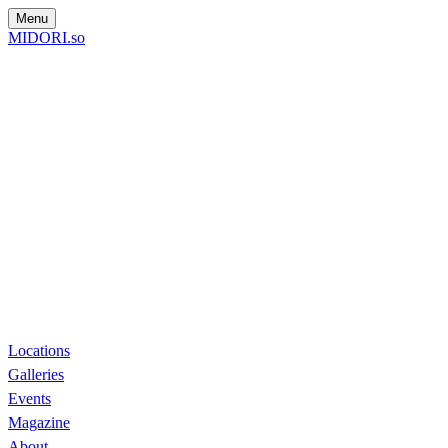
Menu
MIDORI.so
Locations
Galleries
Events
Magazine
About