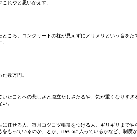
やこれやと思いかえす。
たところ、コンクリートの柱が見えずにメリメリという音をた
た。
った数万円。
ていたことへの悲しさと腹立たしさたるや。気が重くなりすぎ
ない。
生に任せる人、毎月コツコツ帳簿をつける人、ギリギリまでや
号をもっているのか、とか、
iDeCo
に入っているかなど、制度