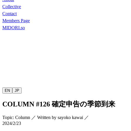
Collective
Contact
Members Page
MIDORI.so
EN
JP
COLUMN
#126
確定申告の季節到来
Topic
:
Column
／
Written by
sayoko kawai
／
2024/2/23