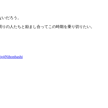
ないだろう。
周りの人たちと励まし合ってこの時期を乗り切りたい。
joji
Nihonbashi