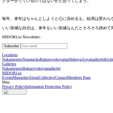
クターがでているのではないかと思ってしまう。
毎年、来年はちゃんとしようと心に決めるも、結局は変わら
いい加減な自分は、来年もいい加減なんだとそろそろ諦めて
MIDORI.so Newsletter:
Subscribe
Locations
Nakameguro
Nagatacho
Bakuroyokoyama
Shibuya
Aoyama
Ikejiri
Kichi
Galleries
Nakameguro
Bakuroyokoyama
Ikejiri
MIDORI.so
Events
Magazine
About
Collective
Contact
Members Page
Misc.
Privacy Policy
Information Protection Policy