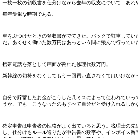
一枚一枚の領収書を仕分けながら去年の収支について、あれ
毎年憂鬱な時期である。
車をぶつけたときの領収書がでてきた。バックで駐車してい
だ。あくせく働いた数万円はあっという間に飛んで行ってい
携帯電話を落として画面が割れた修理代数万円。
新幹線の切符をなくしてもう一回買い直さなくてはいけなか
自分で貯蓄したお金がこうした凡ミスによって使われていっ
うか。でも、こうなったのもすべて自分だと受け入れるしか
確定申告は申告者の性格がよく出ていると思う。税理士の先
し、仕分けもルール通りだが申告書の数字や、インボイス番