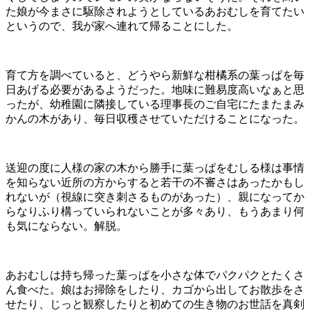
た娘が今まさに駆除されようとしているあおむしを育てたい
というので、我が家へ連れて帰ることにした。
育て方を調べていると、どうやら新鮮な柑橘系の葉っぱを毎
日あげる必要があるようだった。地味に難易度高いなぁと思
ったが、幼稚園に隣接している理事長のご自宅にたまたまみ
かんの木があり、毎日収穫させていただけることになった。
送迎の度に人様の家の木から勝手に葉っぱをむしる様は事情
を知らない近所の方からすると若干の不審さはあったかもし
れないが（視線に突き刺さるものがあった）、親になってか
らなりふり構っていられないことが多々あり、もうあまり何
も気にならない。解脱。
あおむしは持ち帰った葉っぱを小さな体でパクパクとたくさ
ん食べた。娘はお掃除をしたり、カゴから出してお散歩をさ
せたり、じっと観察したりと初めての生き物のお世話を真剣