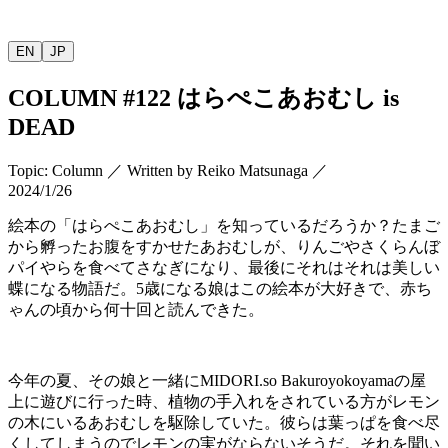
EN
JP
COLUMN
#122
はらぺこあおむし
is
DEAD
Topic
:
Column
／
Written by
Reiko Matsunaga
／
2024/1/26
絵本の「はらぺこあおむし」を知っているだろうか？たまご
から孵ったお腹をすかせたあおむしが、りんごやさくらんぼ
パイやらを食べてさなぎになり、最後にそれはそれは美しい
蝶になる物語だ。
5
歳になる娘はこの絵本が大好きで、赤ち
ゃんの頃から何十回と読んできた。
今年の夏、その娘と一緒に
MIDORI.so
Bakuroyokoyama
の屋
上に遊びに行った時、植物の手入れをされている方がレモン
の木にいるあおむしを駆除していた。彼らは葉っぱを食べ尽
くしてしまうのでレモンの実がならないそうだ。それを聞い