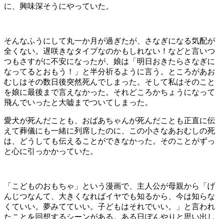
に、興味深そうにやっていた。
そんなふうにして丸一か月が過ぎたが、さなぎになる気配が
全くない。遅咲きなタイプなのかもしれない！などと言いつ
つもさすがに不安になったが、娘は「明日おきたらさなぎに
なってるとおもう！」と半分祈るように言う。ところがあお
むしはその数日後突然死んでしまった。そして私はそのこと
を娘に最後まで言えなかった。それどころかちょうになって
飛んでいったと大嘘までついてしまった。
愛犬が死んだことも、おばあちゃんが死んだことも正直に伝
えて葬儀にも一緒に列席したのに、この小さなあおむしの死
は、どうしても伝えることができなかった。そのことがずっ
と心に引っかかっていた。
「こどものおもちゃ」という漫画で、主人公が母親から「げ
んじつなんて、大きくなればイヤでも知るから、今は知らな
くていい。夢みてていい。子どもはそれでいい。」と言われ
たことを回想するシーンがある。ある日ぼんやりと思い出し