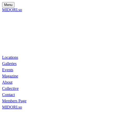
Menu
MIDORI.so
Locations
Galleries
Events
Magazine
About
Collective
Contact
Members Page
MIDORI.so