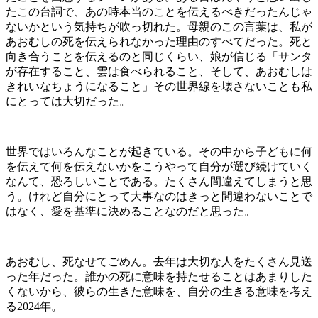
たこの台詞で、あの時本当のことを伝えるべきだったんじゃ
ないかという気持ちが吹っ切れた。母親のこの言葉は、私が
あおむしの死を伝えられなかった理由のすべてだった。死と
向き合うことを伝えるのと同じくらい、娘が信じる「サンタ
が存在すること、雲は食べられること、そして、あおむしは
きれいなちょうになること」その世界線を壊さないことも私
にとっては大切だった。
世界ではいろんなことが起きている。その中から子どもに何
を伝えて何を伝えないかをこうやって自分が選び続けていく
なんて、恐ろしいことである。たくさん間違えてしまうと思
う。けれど自分にとって大事なのはきっと間違わないことで
はなく、愛を基準に決めることなのだと思った。
あおむし、死なせてごめん。去年は大切な人をたくさん見送
った年だった。誰かの死に意味を持たせることはあまりした
くないから、彼らの生きた意味を、自分の生きる意味を考え
る
2024
年。