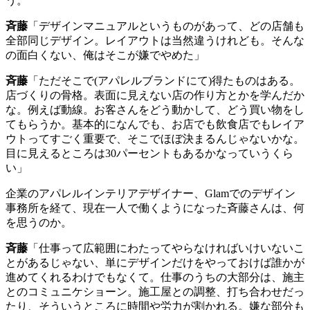
う。
斉藤
「デザインマニュアルというものがあって、どの店舗も
全部同じデザイン。レイアウトは当然違うけれども。そんな
の面白くない、俺はそこが嫌でやめた」
斉藤
「ただそこで
(
アパレルブランドにて
)
得たものはある。
店づくりの骨格。表面に見えない店の作り方とかを学んだか
な。例えば動線。お客さんをどう動かして、どう買い物をし
てもらうか。基本的になんでも、お店でも飲食店でもレイア
ウトってすごく重要で、そこでほぼ決まるんじゃないかな。
目に見えるところは30パーセントもあるかなっていうくら
い」
企業のアパレルインテリアデザイナー、
Glam
でのデザイン
事務所を経て、現在一人で働くようになった斉藤さんは、何
を思うのか。
斉藤
「仕事って広範囲にわたってやらなければいけいないこ
とがあるじゃない、単にデザインだけをやっておけば誰かが
進めてくれるわけでもなくて。仕事のうちの大部分は、施主
とのコミュニケショーン。施工屋との調整、打ち合わせだっ
たり、そういうところに時間や労力が割かれる。嫌な部分も