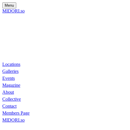
Menu
MIDORI.so
Locations
Galleries
Events
Magazine
About
Collective
Contact
Members Page
MIDORI.so