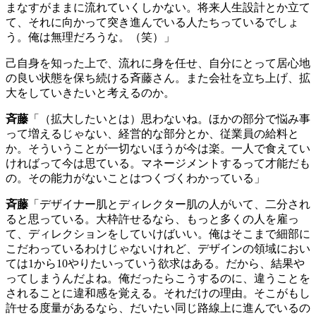
まなすがままに流れていくしかない。将来人生設計とか立て
て、それに向かって突き進んでいる人たちっているでしょ
う。俺は無理だろうな。（笑）」
己自身を知った上で、流れに身を任せ、自分にとって居心地
の良い状態を保ち続ける斉藤さん。また会社を立ち上げ、拡
大をしていきたいと考えるのか。
斉藤
「（拡大したいとは）思わないね。ほかの部分で悩み事
って増えるじゃない、経営的な部分とか、従業員の給料と
か。そういうことが一切ないほうが今は楽。一人で食えてい
ければって今は思ている。マネージメントするって才能だも
の。その能力がないことはつくづくわかっている」
斉藤
「デザイナー肌とディレクター肌の人がいて、二分され
ると思っている。大枠許せるなら、もっと多くの人を雇っ
て、ディレクションをしていけばいい。俺はそこまで細部に
こだわっているわけじゃないけれど、デザインの領域におい
ては1から10やりたいっていう欲求はある。だから、結果や
ってしまうんだよね。俺だったらこうするのに、違うことを
されることに違和感を覚える。それだけの理由。そこがもし
許せる度量があるなら、だいたい同じ路線上に進んでいるの