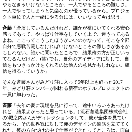
やらなきゃいけないところが、一人でやるところの難しさ。
一人でやってしまうと気楽なのが優っているから。プロジェ
クト単位で人と一緒にやる分には、いいなって今は思う」
斉藤
「矛盾しているんだけれど、誰かが横にいてくれる安心
感ってあって。やっぱり仕事をしていく上で、迷うってある
よね。ここってこうしたほうがいいのかなって。そこを全部
自分で悪戦苦闘しなければいけないところの難しさがあるか
もしれない。誰かに聞いたところで、結果俺の方が正しいっ
てなるんだけど。
(
笑
)
でも、自分のアイディアに対して、自
信をもつきっかけをくれるのは他人の意見かもしれない。確
信を得るっていうか」
そんな斉藤さんがみどり荘に入って
5
年以上も経った
2017
年、みどり荘メンバーが関わる新宿のホテルプロジェクトの
一員に加わった。
斉藤
「去年の夏に現場を見に行って、途中いろいろあったけ
れど、結果よかったと思っている。
(
流石創造集団株式会社
の
)
堀之内さんがディレクションをして、彼が全体を見てい
るから、その世界観に対して俺のデザインの道筋を立ててく
れた。彼の方向づけの中で仕事ができたってところは、面白