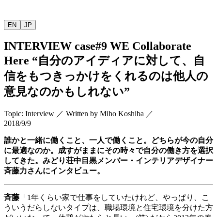
EN
JP
INTERVIEW
case#9 WE Collaborate
Here “
自分のアイディアに対して、自
信をもつきっかけをくれるのは他人の
意見なのかもしれない
”
Topic
:
Interview
／
Written by
Miho Koshiba
／
2018/9/9
誰かと一緒に働くこと、一人で働くこと。どちらが今の自分
に最適なのか。成すがままにその時々で自分の働き方を選択
してきた。みどり荘中目黒メンバー・インテリアデザイナー
斉藤力さんにインタビュー。
斉藤
「
1
年くらい家で仕事をしていたけれど、やっぱり、こ
ういうだらしないタイプは、職場環境と住宅環境を分けた方