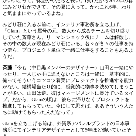
がいいなって。休憩がやたらと長い。
(
笑
)
だから
2012
年の春
にみどり荘ができて、その夏に入って。かれこれ
6
年。わり
と気ままにやっているよね」
みどり荘に入る以前に、インテリア事務所を立ち上げ、
「
Glam
」という屋号の元、数人から成るチームを切り盛り
していた斉藤さん。リーマンショック後にチームは解散し、
その中の数人が現在みどり荘にいる。各々が各々の仕事を持
つ傍ら、プロジェクト単位で一緒に仕事をすることもあるよ
うだ。
斉藤
「今も（中目黒メンバーのデザイナー）山田と一緒にや
ったり、一人じゃ手に追えないところは一緒に。基本的に、
俺ってそういうコツコツ着実にプロジェクトを推進する能力
がない。結構場当たり的に、感覚的に物事を決めてしまうこ
とが多い。山田は逆。彼はマネージメントに長けているタイ
プ。だから、
Glam
の頃は、彼らに滞りなくプロジェクトを
推進してもらっていた。今にして思えば、ああそういう人た
ちに助けてもらったんだなって」
Glam
を立ち上げる前は、外資系アパレルブランドの日本事
務所にてインテリアデザイナーとして
5
年ほど働いていたそ