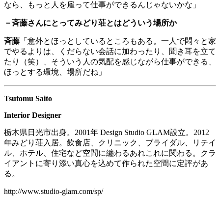
なら、もっと人を雇って仕事ができるんじゃないかな」
－斉藤さんにとってみどり荘とはどういう場所か
斉藤
「意外とほっとしているところもある。一人で悶々と家
でやるよりは、くだらない会話に加わったり、聞き耳を立て
たり（笑）、そういう人の気配を感じながら仕事ができる、
ほっとする環境、場所だね」
Tsutomu Saito
Interior Designer
栃木県日光市出身。
2001
年
Design Studio GLAM
設立。
2012
年みどり荘入居。飲食店、クリニック、ブライダル、リテイ
ル、ホテル、住宅など空間に纏わるあれこれに関わる。クラ
イアントに寄り添い真心を込めて作られた空間に定評があ
る。
http://www.studio-glam.com/sp/