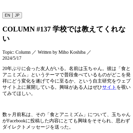
EN
JP
COLUMN
#137
学校では教えてくれな
い
Topic
:
Column
／
Written by
Miho Koshiba
／
2024/5/17
20
年ぶりに会った友人がいる。名前は玉ちゃん。彼は「食と
アニミズム」というテーマで普段食べているものがどこを発
祥にどう変化を遂げて今に至るか、という自主研究をウェブ
サイト上に展開している。興味がある人はぜひ
サイト
を覗い
てみてほしい。
数ヶ月前私は、その「食とアニミズム」について、玉ちゃん
が
Facebook
に投稿した内容にとても興味をそそられ、思わず
ダイレクトメッセージを送った。