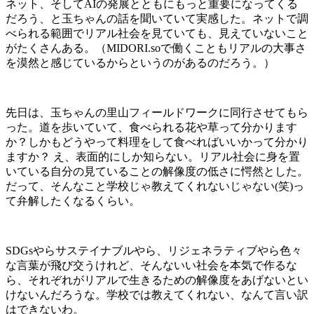
ネット、そして
AI
の発展とともにもっと重要になってくる
だろう、と玉ちゃんの話を聞いていて実感した。ネットで調
べられる範囲でリアル社会を見ていても、見えていないこと
がたくさんある。（
MIDORI.so
で働くこともリアルの大事さ
を漠然と感じているからというのがあるのだろう。）
先日は、玉ちゃんの里山フィールドワークに同行させてもら
った。道を歩いていて、食べられる花や草って分かります
か？しかもどうやって料理をして食べればいいかって分かり
ますか？
え、表面的にしか知らない。リアル社会に身を置
いている自分の見ていることの解像度の低さに愕然とした。
だって、そんなこと学校じゃ教えてくれないじゃない
(
笑
)
っ
て弁解したくなるくらい。
SDGs
やらサステイナブルやら、リジェネラティブやら色々
な言葉が飛び交うけれど、そんないい社会を本気で作るな
ら、それぞれがリアルで生きるための解像度をあげないとい
けないんだろうな。学校では教えてくれない、なんて言い訳
はできないわ。