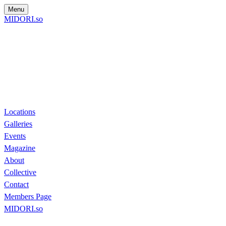
Menu
MIDORI.so
Locations
Galleries
Events
Magazine
About
Collective
Contact
Members Page
MIDORI.so