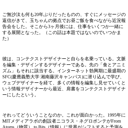
ご無沙汰も何も
20
年ぶりだったものの、すぐにメッセージの
返信がきて、玉ちゃんの拠点でお昼ご飯を食べながら近況報
告会をした。そこから
3
ヶ月後には、仕事をいくつか一緒に
する展開となった。（この話は本題ではないのでいつかま
た）
彼は、コンテクストデザイナーと自らを名乗っている。文脈
を編集・デザインするデザイナーである。先の「食とアニミ
ズム」もそれに該当する。インターネット勃興期に最盛期の
SFC(
慶應義塾大学
湘南藤沢キャンパス
)
に潜り込んで学び、
ウェブデザイナーを経て、多くの情報を編集し見せていくと
いう情報デザイナーから最近、肩書をコンテクストデザイナ
ーにしたという。
それってどういうことなのか。これが面白かった。
1995
年に
MIT
メディアラボの創設者ニコラス・ネグロポンテが
From
Atoms
（物質）
to Bits
（情報）に世界がシフトすると予測を