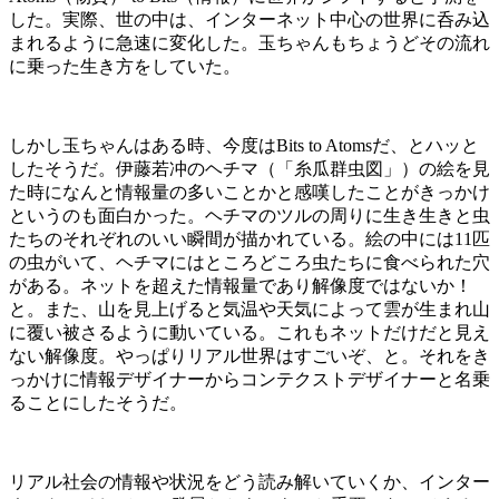
した。実際、世の中は、インターネット中心の世界に呑み込
まれるように急速に変化した。玉ちゃんもちょうどその流れ
に乗った生き方をしていた。
しかし玉ちゃんはある時、今度は
Bits to Atoms
だ、とハッと
したそうだ。伊藤若冲のヘチマ（「糸瓜群虫図」）の絵を見
た時になんと情報量の多いことかと感嘆したことがきっかけ
というのも面白かった。ヘチマのツルの周りに生き生きと虫
たちのそれぞれのいい瞬間が描かれている。絵の中には
11
匹
の虫がいて、ヘチマにはところどころ虫たちに食べられた穴
がある。ネットを超えた情報量であり解像度ではないか！
と。また、山を見上げると気温や天気によって雲が生まれ山
に覆い被さるように動いている。これもネットだけだと見え
ない解像度。やっぱりリアル世界はすごいぞ、と。それをき
っかけに情報デザイナーからコンテクストデザイナーと名乗
ることにしたそうだ。
リアル社会の情報や状況をどう読み解いていくか、インター